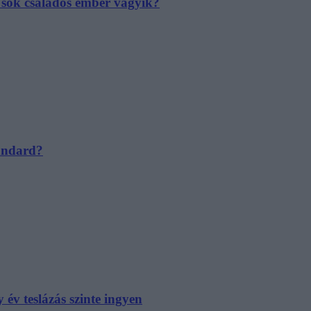
e sok családos ember vágyik?
tandard?
év teslázás szinte ingyen