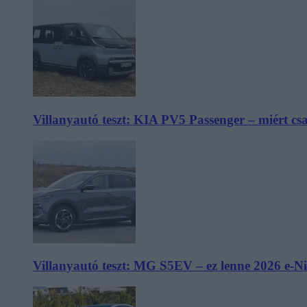
Villanyautó teszt: KIA PV5 Passenger – miért cs
Villanyautó teszt: MG S5EV – ez lenne 2026 e-N