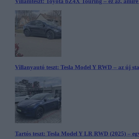
Villámteszt: Toyota bZ4X Touring – ez az, amir
Villanyautó teszt: Tesla Model Y RWD – az új s
Tartós teszt: Tesla Model Y LR RWD (2025) – egy 