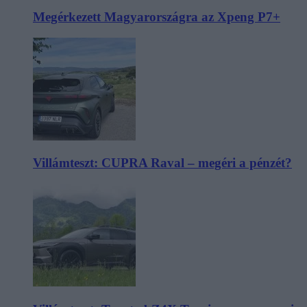
Megérkezett Magyarországra az Xpeng P7+
Villámteszt: CUPRA Raval – megéri a pénzét?