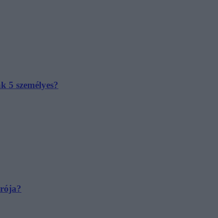
ak 5 személyes?
irója?