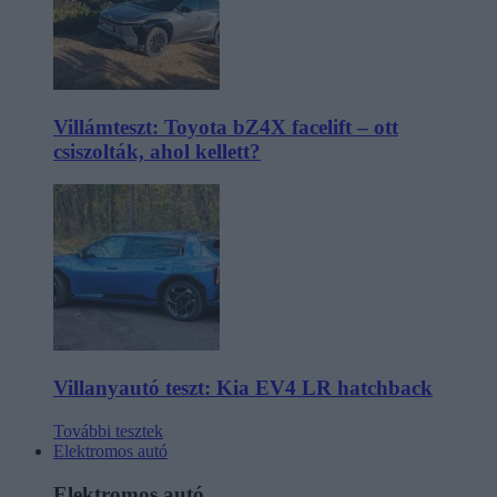
Villámteszt: Toyota bZ4X facelift – ott
csiszolták, ahol kellett?
Villanyautó teszt: Kia EV4 LR hatchback
További tesztek
Elektromos autó
Elektromos autó