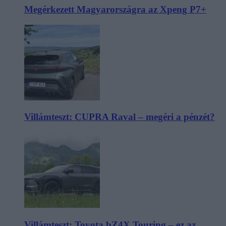
Megérkezett Magyarországra az Xpeng P7+
Villámteszt: CUPRA Raval – megéri a pénzét?
Villámteszt: Toyota bZ4X Touring – ez az,