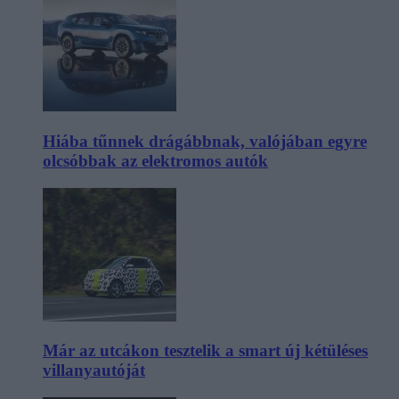
Hiába tűnnek drágábbnak, valójában egyre
olcsóbbak az elektromos autók
Már az utcákon tesztelik a smart új kétüléses
villanyautóját