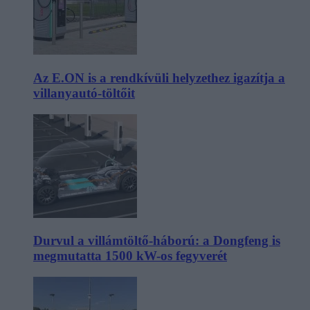
Az E.ON is a rendkívüli helyzethez igazítja a
villanyautó-töltőit
Durvul a villámtöltő-háború: a Dongfeng is
megmutatta 1500 kW-os fegyverét