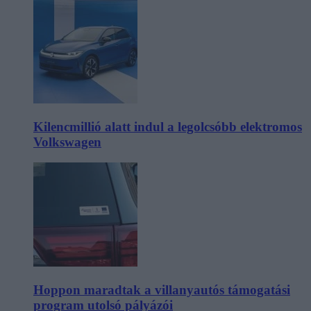
Kilencmillió alatt indul a legolcsóbb elektromos
Volkswagen
Hoppon maradtak a villanyautós támogatási
program utolsó pályázói