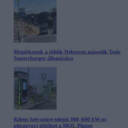
Megérkeztek a töltők Debrecen második Tesla
Supercharger állomására
Kilenc helyszínre telepít 300–600 kW-os
ultragyors töltőket a MOL Plugee