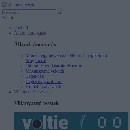
Menü
Főoldal
Állami támogatás
Állami támogatás
Minden egy helyen az Otthoni Energiatároló
Programról
Otthoni Energiatároló Program
Magánszemélyeknek
Cégeknek
Céges pályázat hírei
Korábbi pályázatok
Villanyautó tesztek
Villanyautó tesztek