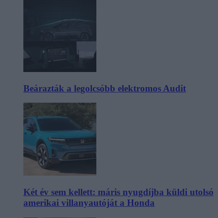
Beárazták a legolcsóbb elektromos Audit
Két év sem kellett: máris nyugdíjba küldi utolsó
amerikai villanyautóját a Honda