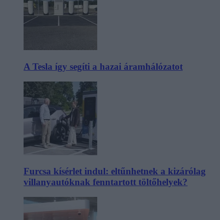
A Tesla így segíti a hazai áramhálózatot
Furcsa kísérlet indul: eltűnhetnek a kizárólag
villanyautóknak fenntartott töltőhelyek?