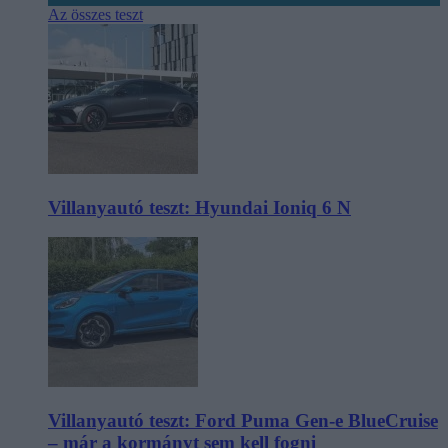
Az összes teszt
Villanyautó teszt: Hyundai Ioniq 6 N
Villanyautó teszt: Ford Puma Gen-e BlueCruise
– már a kormányt sem kell fogni