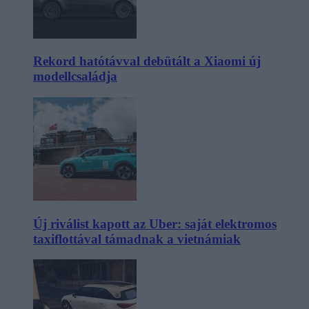
Rekord hatótávval debütált a Xiaomi új
modellcsaládja
Új riválist kapott az Uber: saját elektromos
taxiflottával támadnak a vietnámiak