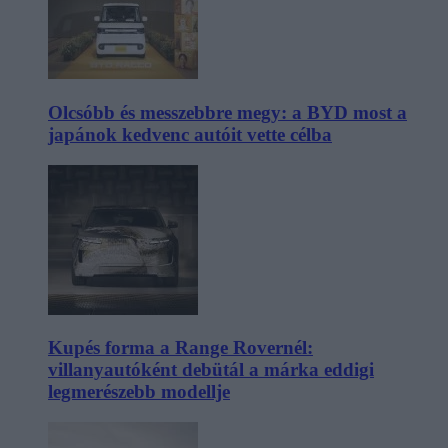
Olcsóbb és messzebbre megy: a BYD most a
japánok kedvenc autóit vette célba
Kupés forma a Range Rovernél:
villanyautóként debütál a márka eddigi
legmerészebb modellje