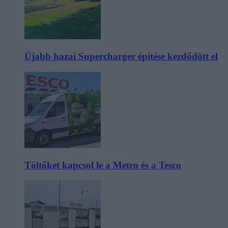
Újabb hazai Supercharger építése kezdődött el
Töltőket kapcsol le a Metro és a Tesco