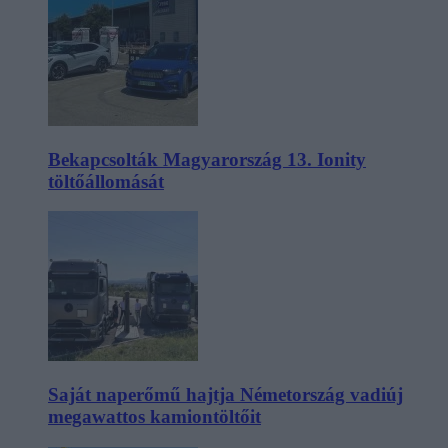
Bekapcsolták Magyarország 13. Ionity
töltőállomását
Saját naperőmű hajtja Németország vadiúj
megawattos kamiontöltőit