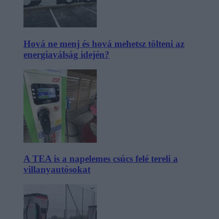
Hová ne menj és hová mehetsz tölteni az
energiaválság idején?
A TEA is a napelemes csúcs felé tereli a
villanyautósokat