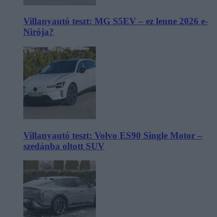
Villanyautó teszt: MG S5EV – ez lenne 2026 e-
Nirója?
Villanyautó teszt: Volvo ES90 Single Motor –
szedánba oltott SUV