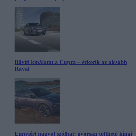
Bővíti kínálatát a Cupra – érkezik az olcsóbb
Raval
Ennyiért nagyot szólhat: gyorsan tölthető kínai