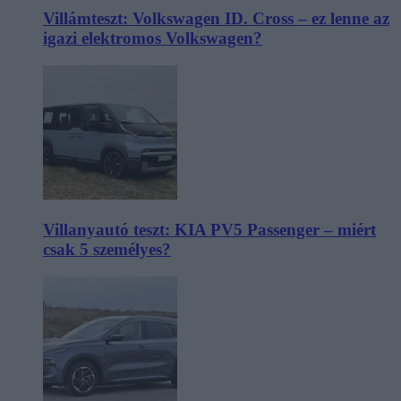
Villámteszt: Volkswagen ID. Cross – ez lenne az
igazi elektromos Volkswagen?
Villanyautó teszt: KIA PV5 Passenger – miért
csak 5 személyes?