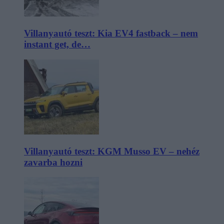
Villanyautó teszt: Kia EV4 fastback – nem
instant get, de…
Villanyautó teszt: KGM Musso EV – nehéz
zavarba hozni