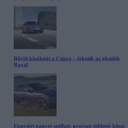
Bővíti kínálatát a Cupra – érkezik az olcsóbb
Raval
Ennyiért nagyot szólhat: gyorsan tölthető kínai