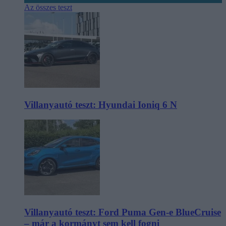
Az összes teszt
Villanyautó teszt: Hyundai Ioniq 6 N
Villanyautó teszt: Ford Puma Gen-e BlueCruise
– már a kormányt sem kell fogni