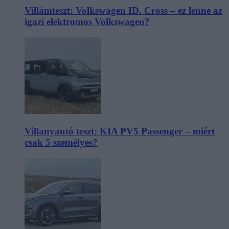
Villámteszt: Volkswagen ID. Cross – ez lenne az
igazi elektromos Volkswagen?
Villanyautó teszt: KIA PV5 Passenger – miért
csak 5 személyes?