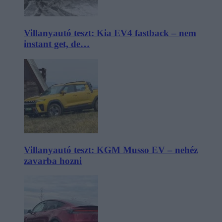
Villanyautó teszt: Kia EV4 fastback – nem
instant get, de…
Villanyautó teszt: KGM Musso EV – nehéz
zavarba hozni