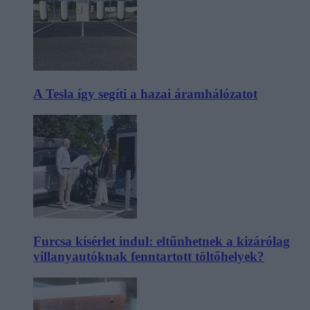
A Tesla így segíti a hazai áramhálózatot
Furcsa kísérlet indul: eltűnhetnek a kizárólag
villanyautóknak fenntartott töltőhelyek?