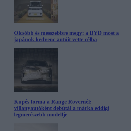
Olcsóbb és messzebbre megy: a BYD most a
japánok kedvenc autóit vette célba
Kupés forma a Range Rovernél:
villanyautóként debütál a márka eddigi
legmerészebb modellje