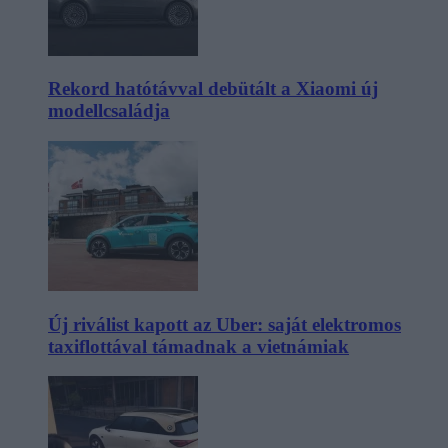
Rekord hatótávval debütált a Xiaomi új
modellcsaládja
Új riválist kapott az Uber: saját elektromos
taxiflottával támadnak a vietnámiak