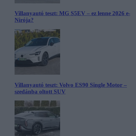
Villanyautó teszt: MG S5EV – ez lenne 2026 e-
Nirója?
Villanyautó teszt: Volvo ES90 Single Motor –
szedánba oltott SUV