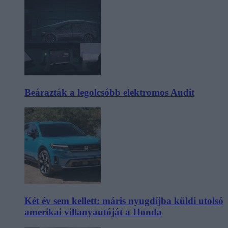
Beárazták a legolcsóbb elektromos Audit
Két év sem kellett: máris nyugdíjba küldi utolsó
amerikai villanyautóját a Honda