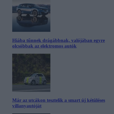
Hiába tűnnek drágábbnak, valójában egyre
olcsóbbak az elektromos autók
Már az utcákon tesztelik a smart új kétüléses
villanyautóját