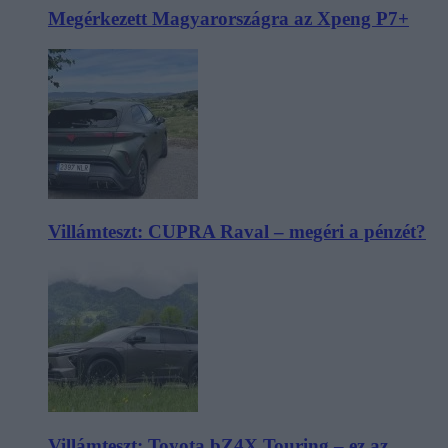
Megérkezett Magyarországra az Xpeng P7+
Villámteszt: CUPRA Raval – megéri a pénzét?
Villámteszt: Toyota bZ4X Touring – ez az,