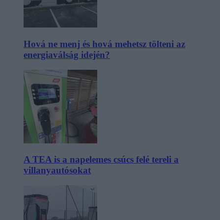
Hová ne menj és hová mehetsz tölteni az
energiaválság idején?
A TEA is a napelemes csúcs felé tereli a
villanyautósokat