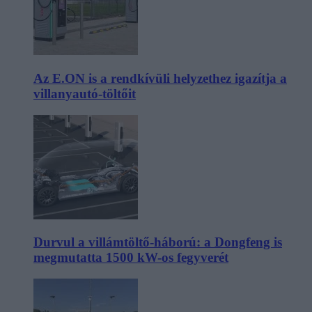
Az E.ON is a rendkívüli helyzethez igazítja a
villanyautó-töltőit
Durvul a villámtöltő-háború: a Dongfeng is
megmutatta 1500 kW-os fegyverét