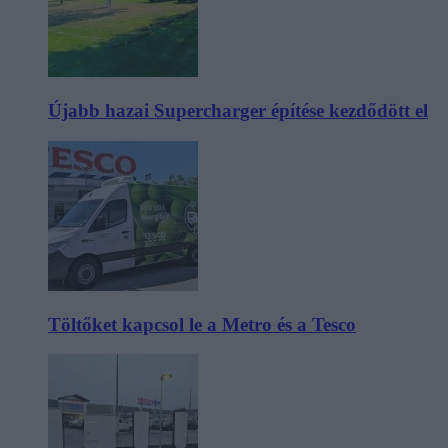
Újabb hazai Supercharger építése kezdődött el
Töltőket kapcsol le a Metro és a Tesco