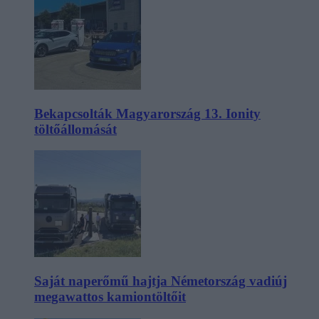
Bekapcsolták Magyarország 13. Ionity
töltőállomását
Saját naperőmű hajtja Németország vadiúj
megawattos kamiontöltőit