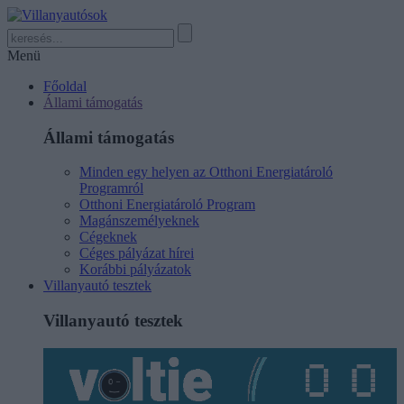
Menü
Főoldal
Állami támogatás
Állami támogatás
Minden egy helyen az Otthoni Energiatároló
Programról
Otthoni Energiatároló Program
Magánszemélyeknek
Cégeknek
Céges pályázat hírei
Korábbi pályázatok
Villanyautó tesztek
Villanyautó tesztek