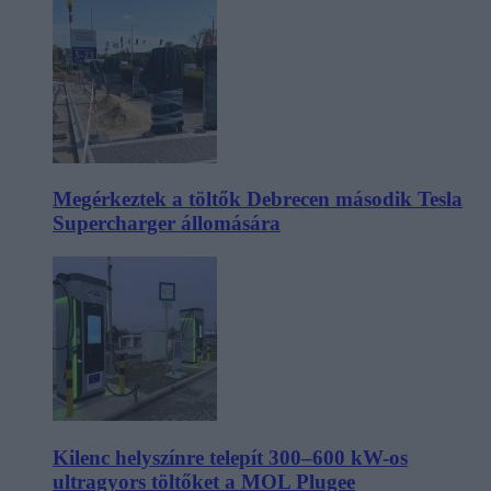
Megérkeztek a töltők Debrecen második Tesla
Supercharger állomására
Kilenc helyszínre telepít 300–600 kW-os
ultragyors töltőket a MOL Plugee