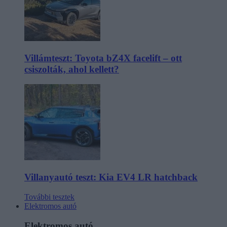
Villámteszt: Toyota bZ4X facelift – ott
csiszolták, ahol kellett?
Villanyautó teszt: Kia EV4 LR hatchback
További tesztek
Elektromos autó
Elektromos autó