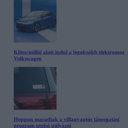
Kilencmillió alatt indul a legolcsóbb elektromos
Volkswagen
Hoppon maradtak a villanyautós támogatási
program utolsó pályázói