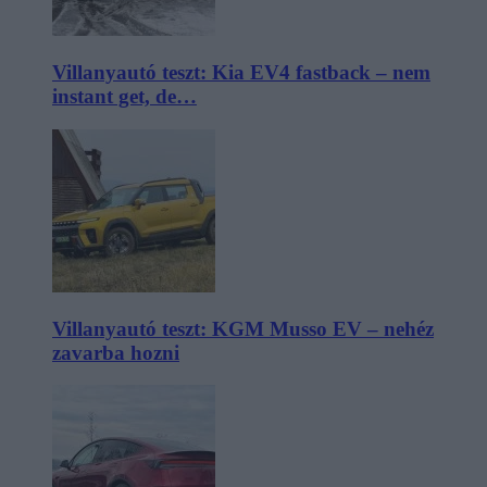
Villanyautó teszt: Kia EV4 fastback – nem
instant get, de…
Villanyautó teszt: KGM Musso EV – nehéz
zavarba hozni