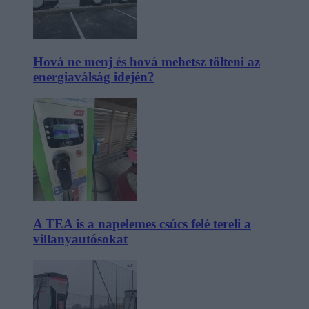
Hová ne menj és hová mehetsz tölteni az
energiaválság idején?
A TEA is a napelemes csúcs felé tereli a
villanyautósokat