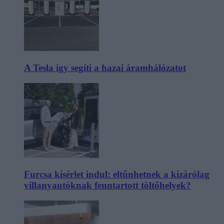
A Tesla így segíti a hazai áramhálózatot
Furcsa kísérlet indul: eltűnhetnek a kizárólag
villanyautóknak fenntartott töltőhelyek?