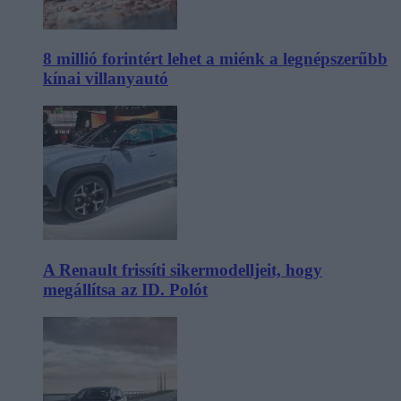
8 millió forintért lehet a miénk a legnépszerűbb
kínai villanyautó
A Renault frissíti sikermodelljeit, hogy
megállítsa az ID. Polót