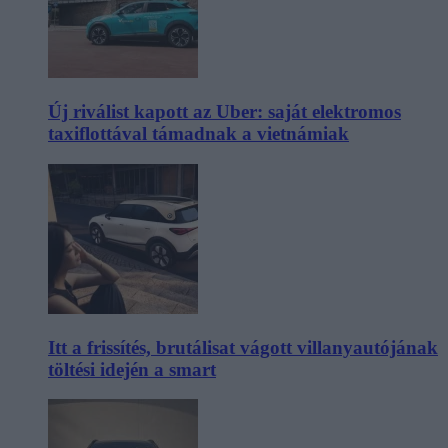
Új riválist kapott az Uber: saját elektromos
taxiflottával támadnak a vietnámiak
Itt a frissítés, brutálisat vágott villanyautójának
töltési idején a smart