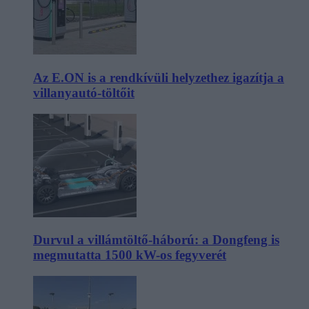
Az E.ON is a rendkívüli helyzethez igazítja a
villanyautó-töltőit
Durvul a villámtöltő-háború: a Dongfeng is
megmutatta 1500 kW-os fegyverét