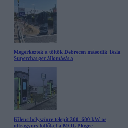
Megérkeztek a töltők Debrecen második Tesla
Supercharger állomására
Kilenc helyszínre telepít 300–600 kW-os
ultragyors töltőket a MOL Plugee