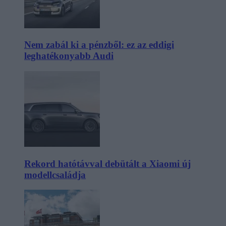
Nem zabál ki a pénzből: ez az eddigi
leghatékonyabb Audi
Rekord hatótávval debütált a Xiaomi új
modellcsaládja