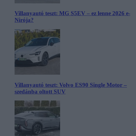
Villanyautó teszt: MG S5EV – ez lenne 2026 e-
Nirója?
Villanyautó teszt: Volvo ES90 Single Motor –
szedánba oltott SUV