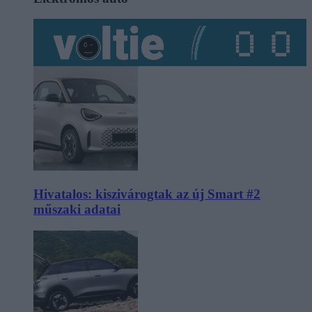
Hivatalos: kiszivárogtak az új Smart #2
műszaki adatai