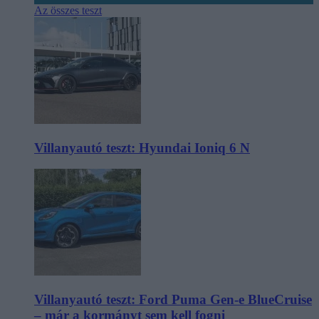
Az összes teszt
Villanyautó teszt: Hyundai Ioniq 6 N
Villanyautó teszt: Ford Puma Gen-e BlueCruise
– már a kormányt sem kell fogni