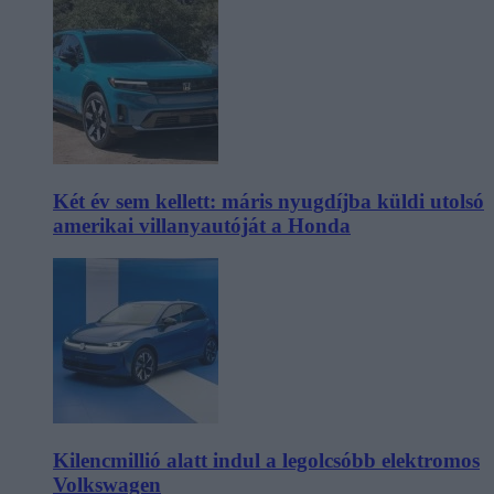
Két év sem kellett: máris nyugdíjba küldi utolsó
amerikai villanyautóját a Honda
Kilencmillió alatt indul a legolcsóbb elektromos
Volkswagen