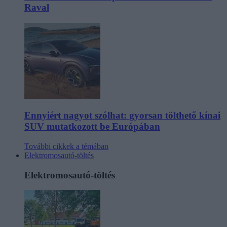
Raval
Ennyiért nagyot szólhat: gyorsan tölthető kínai
SUV mutatkozott be Európában
További cikkek a témában
Elektromosautó-töltés
Elektromosautó-töltés