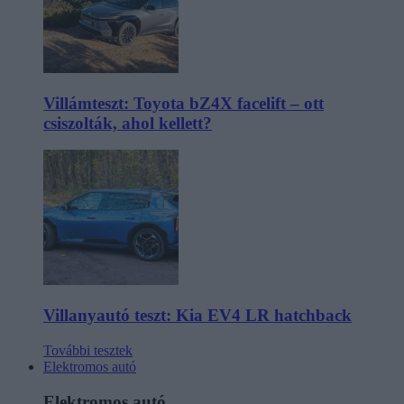
Villámteszt: Toyota bZ4X facelift – ott
csiszolták, ahol kellett?
Villanyautó teszt: Kia EV4 LR hatchback
További tesztek
Elektromos autó
Elektromos autó