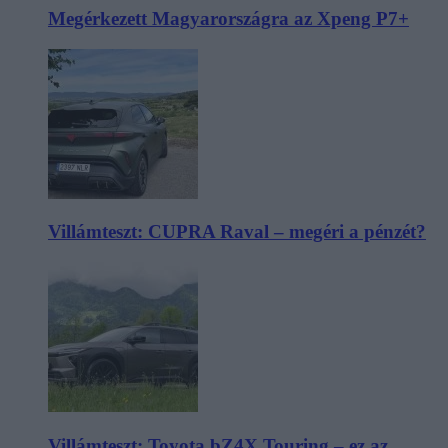
Megérkezett Magyarországra az Xpeng P7+
Villámteszt: CUPRA Raval – megéri a pénzét?
Villámteszt: Toyota bZ4X Touring – ez az,