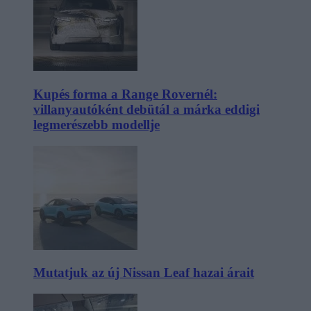
Kupés forma a Range Rovernél:
villanyautóként debütál a márka eddigi
legmerészebb modellje
Mutatjuk az új Nissan Leaf hazai árait