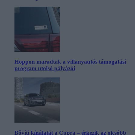
Hoppon maradtak a villanyautós támogatási
program utolsó pályázói
Bővíti kínálatát a Cupra – érkezik az olcsóbb