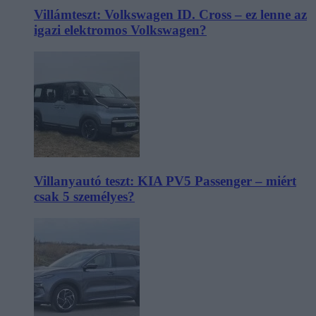
Villámteszt: Volkswagen ID. Cross – ez lenne az
igazi elektromos Volkswagen?
Villanyautó teszt: KIA PV5 Passenger – miért
csak 5 személyes?