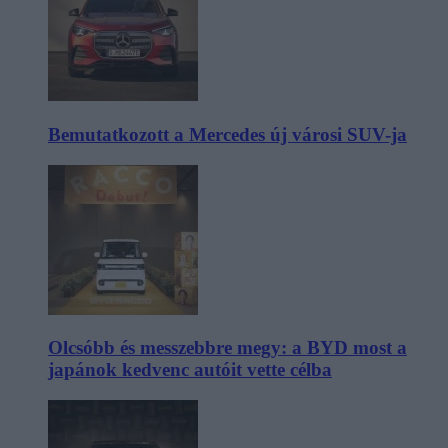
Bemutatkozott a Mercedes új városi SUV-ja
Olcsóbb és messzebbre megy: a BYD most a
japánok kedvenc autóit vette célba