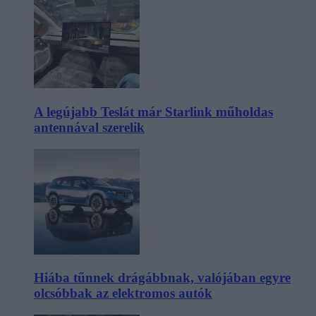
A legújabb Teslát már Starlink műholdas
antennával szerelik
Hiába tűnnek drágábbnak, valójában egyre
olcsóbbak az elektromos autók