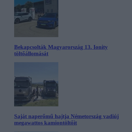
Bekapcsolták Magyarország 13. Ionity
töltőállomását
Saját naperőmű hajtja Németország vadiúj
megawattos kamiontöltőit