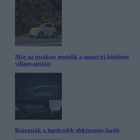
Már az utcákon tesztelik a smart új kétüléses
villanyautóját
Beárazták a legolcsóbb elektromos Audit