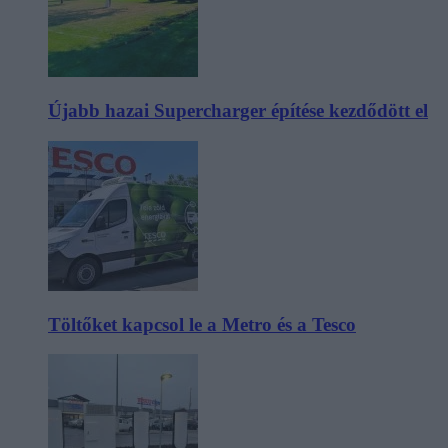
Újabb hazai Supercharger építése kezdődött el
Töltőket kapcsol le a Metro és a Tesco