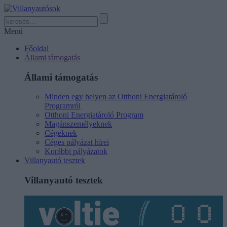
Menü
Főoldal
Állami támogatás
Állami támogatás
Minden egy helyen az Otthoni Energiatároló
Programról
Otthoni Energiatároló Program
Magánszemélyeknek
Cégeknek
Céges pályázat hírei
Korábbi pályázatok
Villanyautó tesztek
Villanyautó tesztek