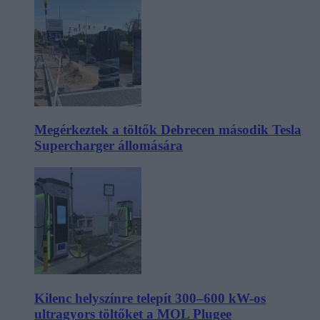
Megérkeztek a töltők Debrecen második Tesla
Supercharger állomására
Kilenc helyszínre telepít 300–600 kW-os
ultragyors töltőket a MOL Plugee