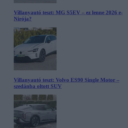
Villanyautó teszt: MG S5EV – ez lenne 2026 e-
Nirója?
Villanyautó teszt: Volvo ES90 Single Motor –
szedánba oltott SUV