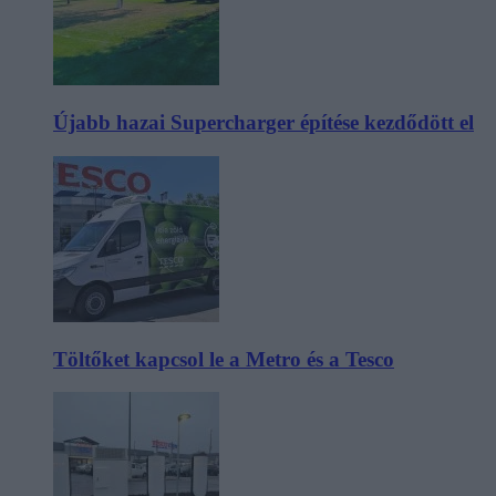
Újabb hazai Supercharger építése kezdődött el
Töltőket kapcsol le a Metro és a Tesco