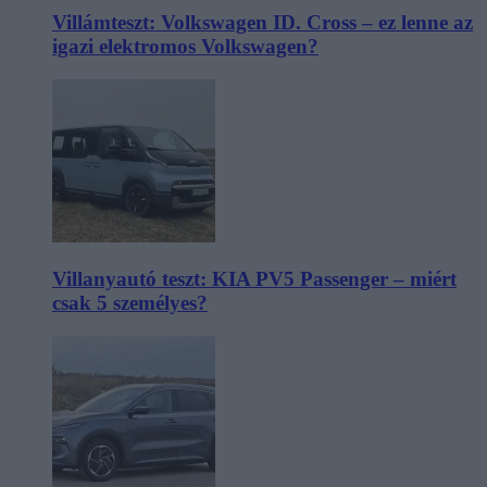
Villámteszt: Volkswagen ID. Cross – ez lenne az
igazi elektromos Volkswagen?
Villanyautó teszt: KIA PV5 Passenger – miért
csak 5 személyes?