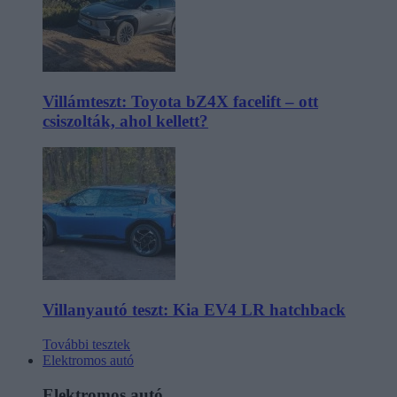
Villámteszt: Toyota bZ4X facelift – ott
csiszolták, ahol kellett?
Villanyautó teszt: Kia EV4 LR hatchback
További tesztek
Elektromos autó
Elektromos autó