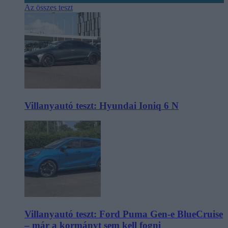
Az összes teszt
Villanyautó teszt: Hyundai Ioniq 6 N
Villanyautó teszt: Ford Puma Gen-e BlueCruise
– már a kormányt sem kell fogni