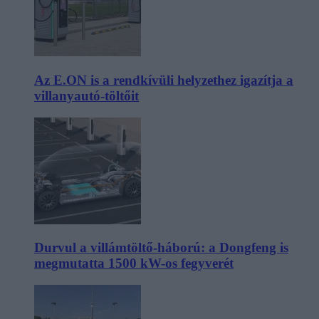
Az E.ON is a rendkívüli helyzethez igazítja a
villanyautó-töltőit
Durvul a villámtöltő-háború: a Dongfeng is
megmutatta 1500 kW-os fegyverét