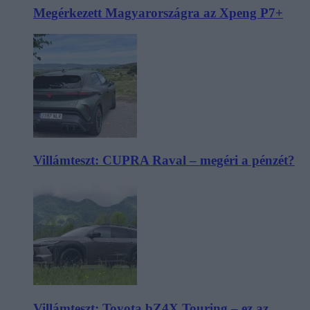
Megérkezett Magyarországra az Xpeng P7+
Villámteszt: CUPRA Raval – megéri a pénzét?
Villámteszt: Toyota bZ4X Touring – ez az,