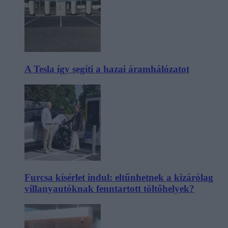
A Tesla így segíti a hazai áramhálózatot
Furcsa kísérlet indul: eltűnhetnek a kizárólag
villanyautóknak fenntartott töltőhelyek?