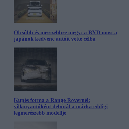
Olcsóbb és messzebbre megy: a BYD most a
japánok kedvenc autóit vette célba
Kupés forma a Range Rovernél:
villanyautóként debütál a márka eddigi
legmerészebb modellje