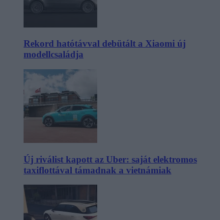
Rekord hatótávval debütált a Xiaomi új
modellcsaládja
Új riválist kapott az Uber: saját elektromos
taxiflottával támadnak a vietnámiak