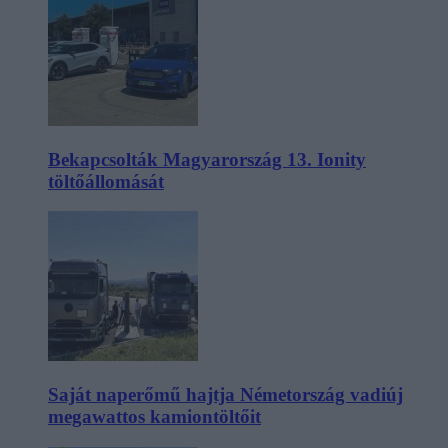
Bekapcsolták Magyarország 13. Ionity
töltőállomását
Saját naperőmű hajtja Németország vadiúj
megawattos kamiontöltőit