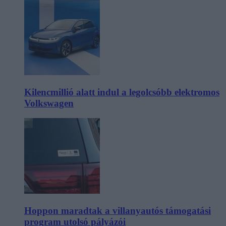
Kilencmillió alatt indul a legolcsóbb elektromos
Volkswagen
Hoppon maradtak a villanyautós támogatási
program utolsó pályázói