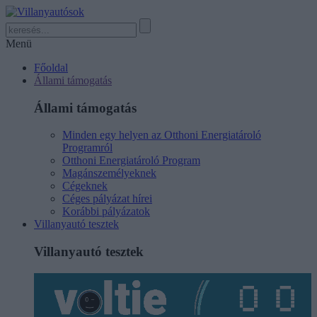
Menü
Főoldal
Állami támogatás
Állami támogatás
Minden egy helyen az Otthoni Energiatároló
Programról
Otthoni Energiatároló Program
Magánszemélyeknek
Cégeknek
Céges pályázat hírei
Korábbi pályázatok
Villanyautó tesztek
Villanyautó tesztek