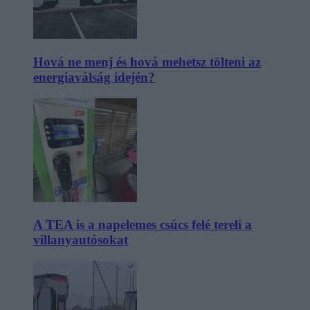
Hová ne menj és hová mehetsz tölteni az
energiaválság idején?
A TEA is a napelemes csúcs felé tereli a
villanyautósokat