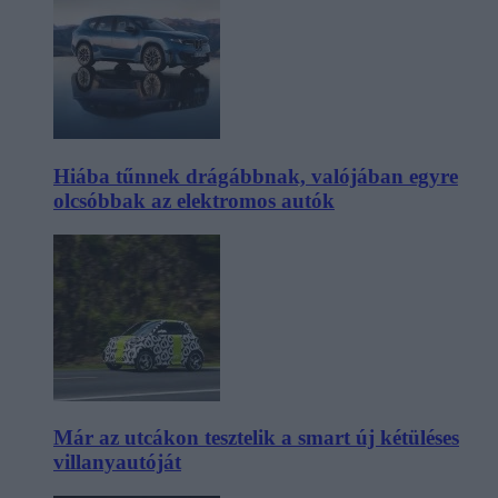
Hiába tűnnek drágábbnak, valójában egyre
olcsóbbak az elektromos autók
Már az utcákon tesztelik a smart új kétüléses
villanyautóját