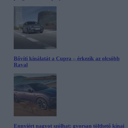
Bővíti kínálatát a Cupra – érkezik az olcsóbb
Raval
Ennyiért nagyot szólhat: gyorsan tölthető kínai