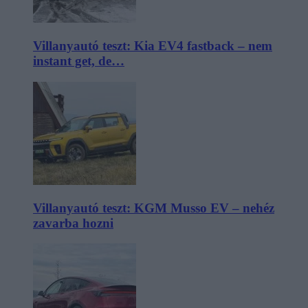
Villanyautó teszt: Kia EV4 fastback – nem
instant get, de…
Villanyautó teszt: KGM Musso EV – nehéz
zavarba hozni