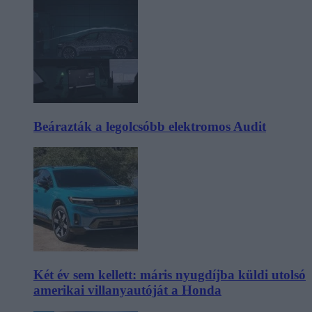
Beárazták a legolcsóbb elektromos Audit
Két év sem kellett: máris nyugdíjba küldi utolsó
amerikai villanyautóját a Honda