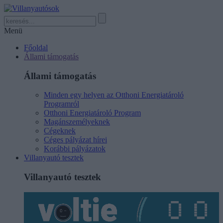
Menü
Főoldal
Állami támogatás
Állami támogatás
Minden egy helyen az Otthoni Energiatároló
Programról
Otthoni Energiatároló Program
Magánszemélyeknek
Cégeknek
Céges pályázat hírei
Korábbi pályázatok
Villanyautó tesztek
Villanyautó tesztek