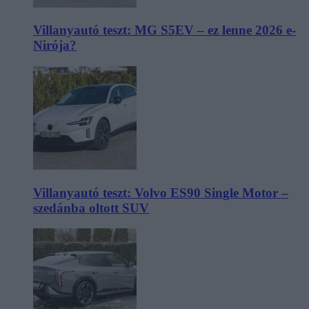
Villanyautó teszt: MG S5EV – ez lenne 2026 e-
Nirója?
Villanyautó teszt: Volvo ES90 Single Motor –
szedánba oltott SUV