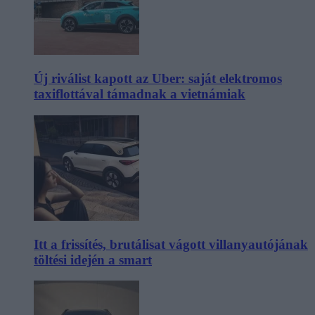
Új riválist kapott az Uber: saját elektromos
taxiflottával támadnak a vietnámiak
Itt a frissítés, brutálisat vágott villanyautójának
töltési idején a smart