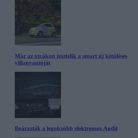
Már az utcákon tesztelik a smart új kétüléses
villanyautóját
Beárazták a legolcsóbb elektromos Audit