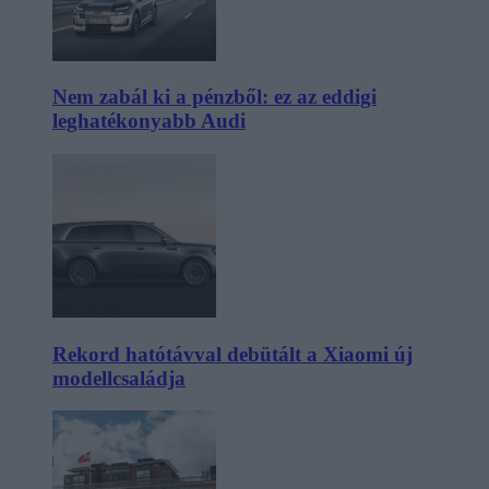
Nem zabál ki a pénzből: ez az eddigi
leghatékonyabb Audi
Rekord hatótávval debütált a Xiaomi új
modellcsaládja