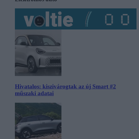
Hivatalos: kiszivárogtak az új Smart #2
műszaki adatai