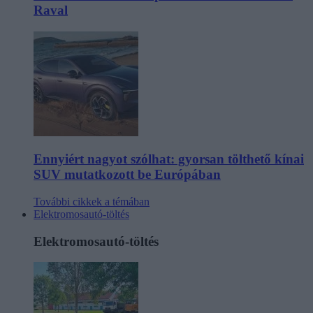
Raval
Ennyiért nagyot szólhat: gyorsan tölthető kínai
SUV mutatkozott be Európában
További cikkek a témában
Elektromosautó-töltés
Elektromosautó-töltés