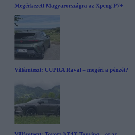
Megérkezett Magyarországra az Xpeng P7+
Villámteszt: CUPRA Raval – megéri a pénzét?
Villámteszt: Toyota bZ4X Touring – ez az,