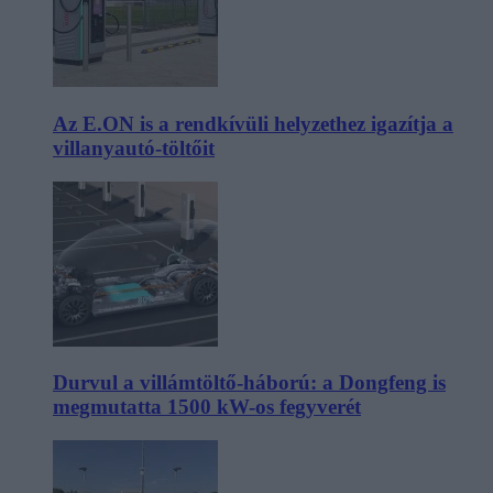
Az E.ON is a rendkívüli helyzethez igazítja a
villanyautó-töltőit
Durvul a villámtöltő-háború: a Dongfeng is
megmutatta 1500 kW-os fegyverét