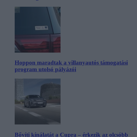
Hoppon maradtak a villanyautós támogatási
program utolsó pályázói
Bővíti kínálatát a Cupra – érkezik az olcsóbb