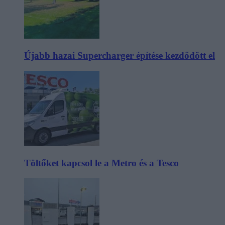
Újabb hazai Supercharger építése kezdődött el
Töltőket kapcsol le a Metro és a Tesco