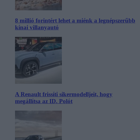
8 millió forintért lehet a miénk a legnépszerűbb
kínai villanyautó
A Renault frissíti sikermodelljeit, hogy
megállítsa az ID. Polót