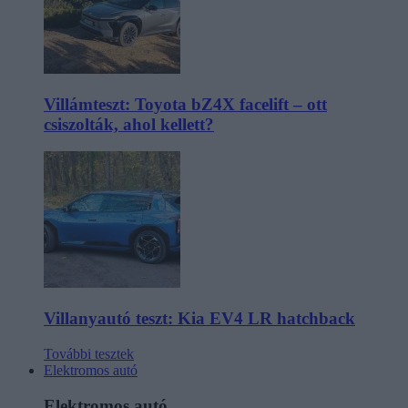
Villámteszt: Toyota bZ4X facelift – ott
csiszolták, ahol kellett?
Villanyautó teszt: Kia EV4 LR hatchback
További tesztek
Elektromos autó
Elektromos autó