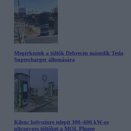
Megérkeztek a töltők Debrecen második Tesla
Supercharger állomására
Kilenc helyszínre telepít 300–600 kW-os
ultragyors töltőket a MOL Plugee