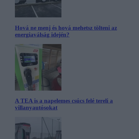
Hová ne menj és hová mehetsz tölteni az
energiaválság idején?
A TEA is a napelemes csúcs felé tereli a
villanyautósokat