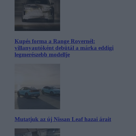
Kupés forma a Range Rovernél:
villanyautóként debütál a márka eddigi
legmerészebb modellje
Mutatjuk az új Nissan Leaf hazai árait