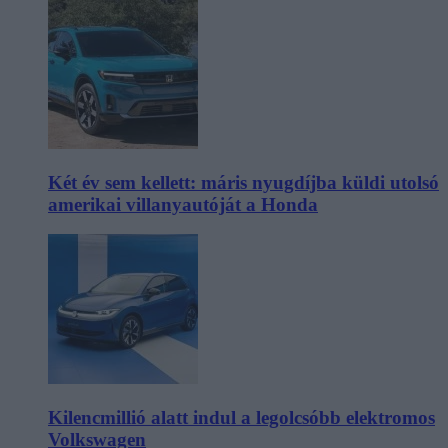
Két év sem kellett: máris nyugdíjba küldi utolsó
amerikai villanyautóját a Honda
Kilencmillió alatt indul a legolcsóbb elektromos
Volkswagen