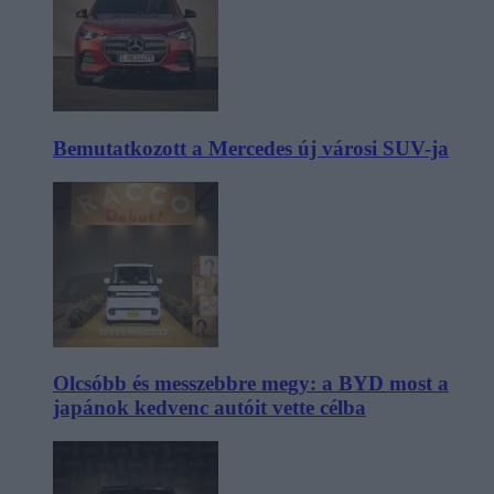
Bemutatkozott a Mercedes új városi SUV-ja
Olcsóbb és messzebbre megy: a BYD most a
japánok kedvenc autóit vette célba