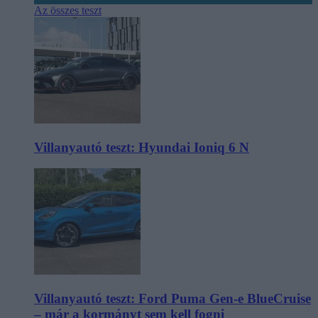
Az összes teszt
Villanyautó teszt: Hyundai Ioniq 6 N
Villanyautó teszt: Ford Puma Gen-e BlueCruise
– már a kormányt sem kell fogni