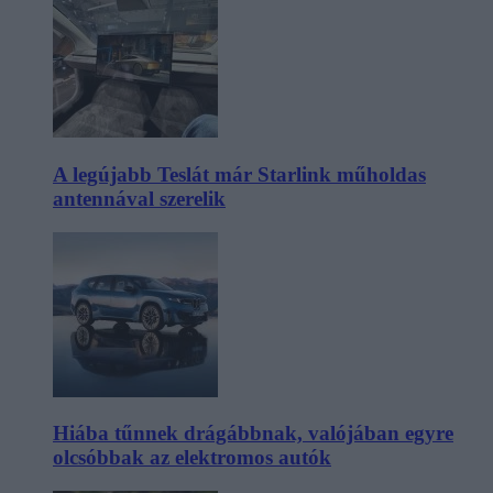
A legújabb Teslát már Starlink műholdas
antennával szerelik
Hiába tűnnek drágábbnak, valójában egyre
olcsóbbak az elektromos autók