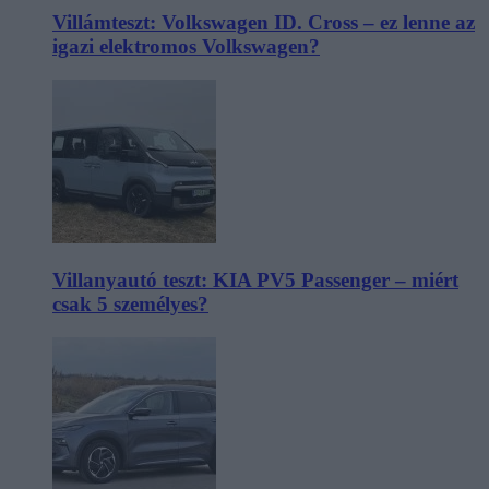
Villámteszt: Volkswagen ID. Cross – ez lenne az
igazi elektromos Volkswagen?
Villanyautó teszt: KIA PV5 Passenger – miért
csak 5 személyes?