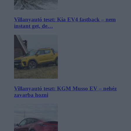
Villanyautó teszt: Kia EV4 fastback – nem
instant get, de…
Villanyautó teszt: KGM Musso EV – nehéz
zavarba hozni