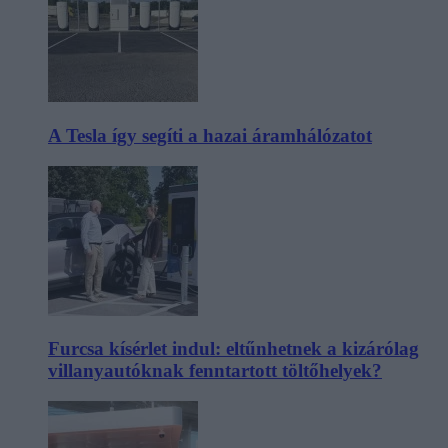
A Tesla így segíti a hazai áramhálózatot
Furcsa kísérlet indul: eltűnhetnek a kizárólag
villanyautóknak fenntartott töltőhelyek?