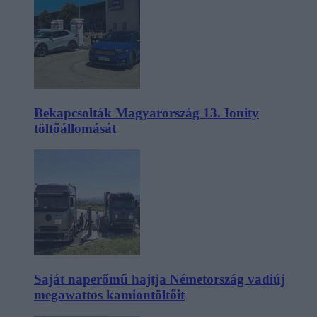
Bekapcsolták Magyarország 13. Ionity
töltőállomását
Saját naperőmű hajtja Németország vadiúj
megawattos kamiontöltőit