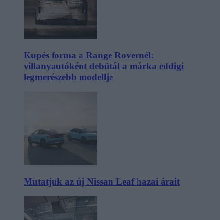
Kupés forma a Range Rovernél:
villanyautóként debütál a márka eddigi
legmerészebb modellje
Mutatjuk az új Nissan Leaf hazai árait