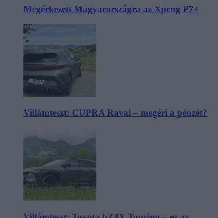
Megérkezett Magyarországra az Xpeng P7+
Villámteszt: CUPRA Raval – megéri a pénzét?
Villámteszt: Toyota bZ4X Touring – ez az,