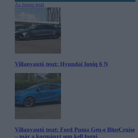
Az összes teszt
Villanyautó teszt: Hyundai Ioniq 6 N
Villanyautó teszt: Ford Puma Gen-e BlueCruise
– már a kormányt sem kell fogni