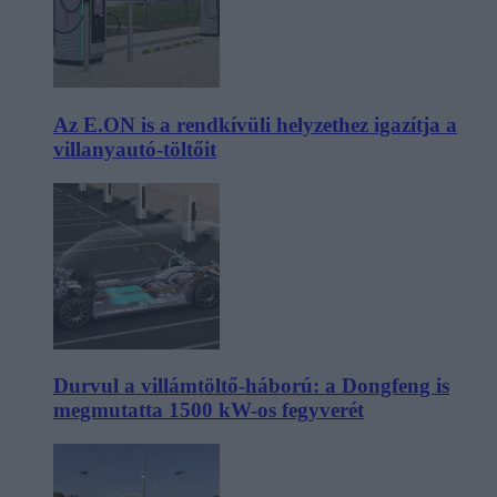
Az E.ON is a rendkívüli helyzethez igazítja a
villanyautó-töltőit
Durvul a villámtöltő-háború: a Dongfeng is
megmutatta 1500 kW-os fegyverét