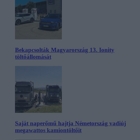
Bekapcsolták Magyarország 13. Ionity
töltőállomását
Saját naperőmű hajtja Németország vadiúj
megawattos kamiontöltőit