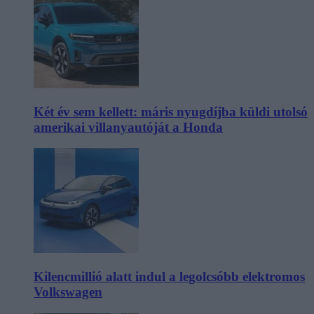
Két év sem kellett: máris nyugdíjba küldi utolsó
amerikai villanyautóját a Honda
Kilencmillió alatt indul a legolcsóbb elektromos
Volkswagen