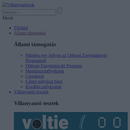
Menü
Főoldal
Állami támogatás
Állami támogatás
Minden egy helyen az Otthoni Energiatároló
Programról
Otthoni Energiatároló Program
Magánszemélyeknek
Cégeknek
Céges pályázat hírei
Korábbi pályázatok
Villanyautó tesztek
Villanyautó tesztek