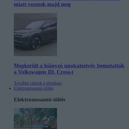
miatt vesznek majd meg
Megkerült a hiányzó unokatestvér, bemutatták
a Volkswagen ID. Cross-t
További cikkek a témában
Elektromosautó-töltés
Elektromosautó-töltés