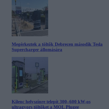
Megérkeztek a töltők Debrecen második Tesla
Supercharger állomására
Kilenc helyszínre telepít 300–600 kW-os
ultragyors töltőket a MOL Plugee