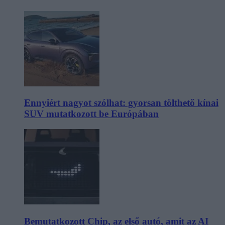
Ennyiért nagyot szólhat: gyorsan tölthető kínai
SUV mutatkozott be Európában
Bemutatkozott Chip, az első autó, amit az AI