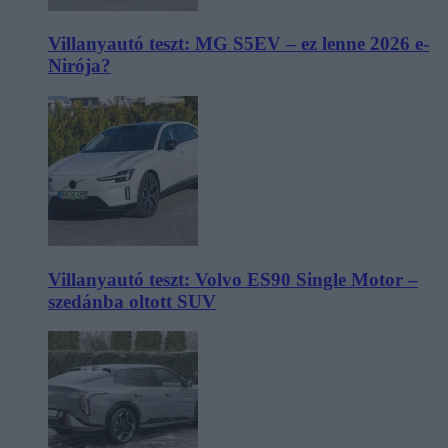
Villanyautó teszt: MG S5EV – ez lenne 2026 e-
Nirója?
Villanyautó teszt: Volvo ES90 Single Motor –
szedánba oltott SUV