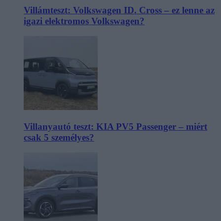
Villámteszt: Volkswagen ID. Cross – ez lenne az
igazi elektromos Volkswagen?
Villanyautó teszt: KIA PV5 Passenger – miért
csak 5 személyes?