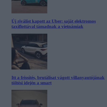
Új riválist kapott az Uber: saját elektromos
taxiflottával támadnak a vietnámiak
Itt a frissítés, brutálisat vágott villanyautójának
töltési idején a smart