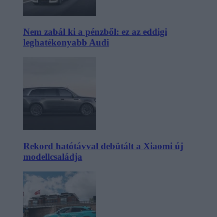
Nem zabál ki a pénzből: ez az eddigi
leghatékonyabb Audi
Rekord hatótávval debütált a Xiaomi új
modellcsaládja