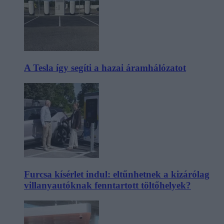
A Tesla így segíti a hazai áramhálózatot
Furcsa kísérlet indul: eltűnhetnek a kizárólag
villanyautóknak fenntartott töltőhelyek?