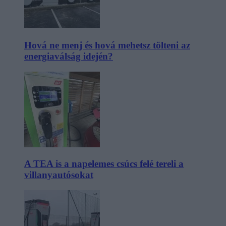
Hová ne menj és hová mehetsz tölteni az
energiaválság idején?
A TEA is a napelemes csúcs felé tereli a
villanyautósokat