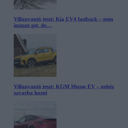
Villanyautó teszt: Kia EV4 fastback – nem
instant get, de…
Villanyautó teszt: KGM Musso EV – nehéz
zavarba hozni