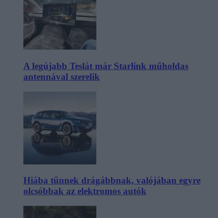
A legújabb Teslát már Starlink műholdas
antennával szerelik
Hiába tűnnek drágábbnak, valójában egyre
olcsóbbak az elektromos autók