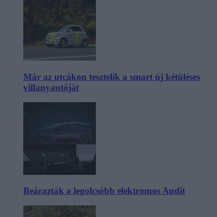
Már az utcákon tesztelik a smart új kétüléses
villanyautóját
Beárazták a legolcsóbb elektromos Audit