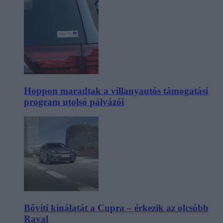
Hoppon maradtak a villanyautós támogatási
program utolsó pályázói
Bővíti kínálatát a Cupra – érkezik az olcsóbb
Raval