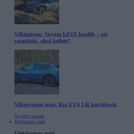
Villámteszt: Toyota bZ4X facelift – ott
csiszolták, ahol kellett?
Villanyautó teszt: Kia EV4 LR hatchback
További tesztek
Elektromos autó
Elektromos autó