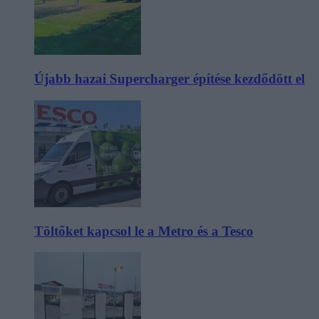
Újabb hazai Supercharger építése kezdődött el
Töltőket kapcsol le a Metro és a Tesco