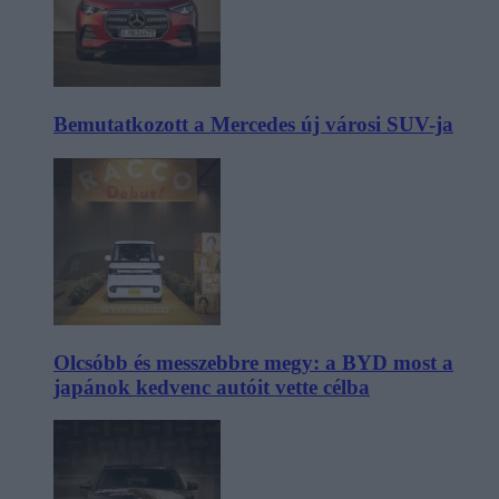
Bemutatkozott a Mercedes új városi SUV-ja
Olcsóbb és messzebbre megy: a BYD most a
japánok kedvenc autóit vette célba