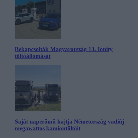
Bekapcsolták Magyarország 13. Ionity
töltőállomását
Saját naperőmű hajtja Németország vadiúj
megawattos kamiontöltőit