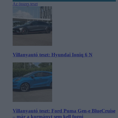
Az összes teszt
Villanyautó teszt: Hyundai Ioniq 6 N
Villanyautó teszt: Ford Puma Gen-e BlueCruise
– már a kormányt sem kell fogni