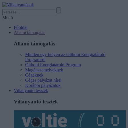
Menü
Főoldal
Állami támogatás
Állami támogatás
Minden egy helyen az Otthoni Energiatároló
Programról
Otthoni Energiatároló Program
Magánszemélyeknek
Cégeknek
Céges pályázat hírei
Korábbi pályázatok
Villanyautó tesztek
Villanyautó tesztek