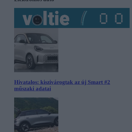
Hivatalos: kiszivárogtak az új Smart #2
műszaki adatai