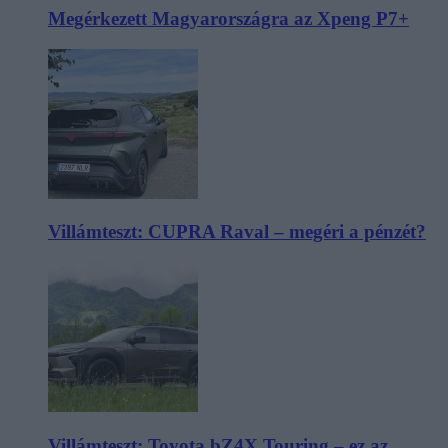
Megérkezett Magyarországra az Xpeng P7+
Villámteszt: CUPRA Raval – megéri a pénzét?
Villámteszt: Toyota bZ4X Touring – ez az,