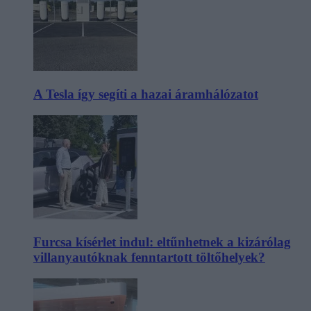
A Tesla így segíti a hazai áramhálózatot
Furcsa kísérlet indul: eltűnhetnek a kizárólag
villanyautóknak fenntartott töltőhelyek?