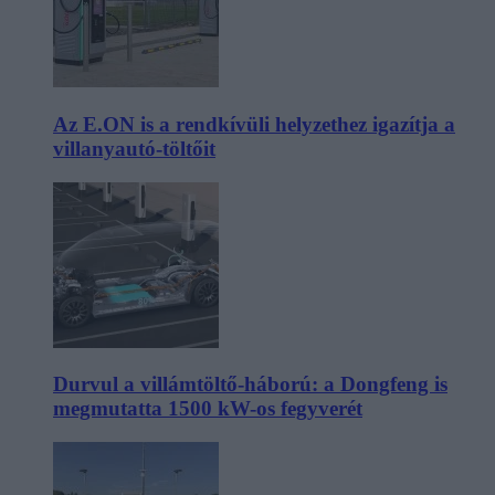
Az E.ON is a rendkívüli helyzethez igazítja a
villanyautó-töltőit
Durvul a villámtöltő-háború: a Dongfeng is
megmutatta 1500 kW-os fegyverét