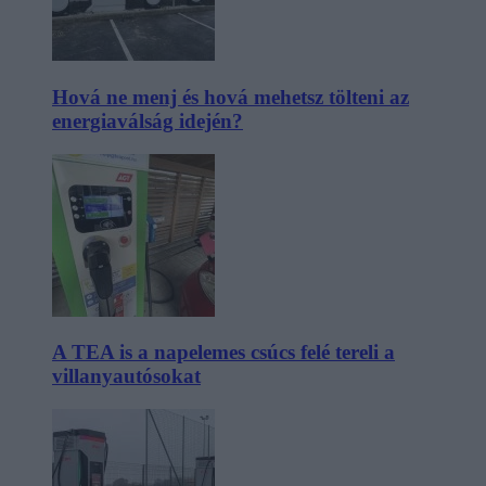
Hová ne menj és hová mehetsz tölteni az
energiaválság idején?
A TEA is a napelemes csúcs felé tereli a
villanyautósokat