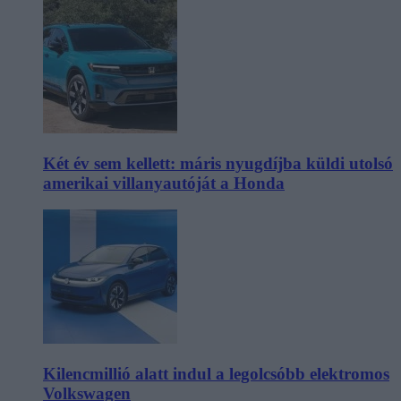
Két év sem kellett: máris nyugdíjba küldi utolsó
amerikai villanyautóját a Honda
Kilencmillió alatt indul a legolcsóbb elektromos
Volkswagen