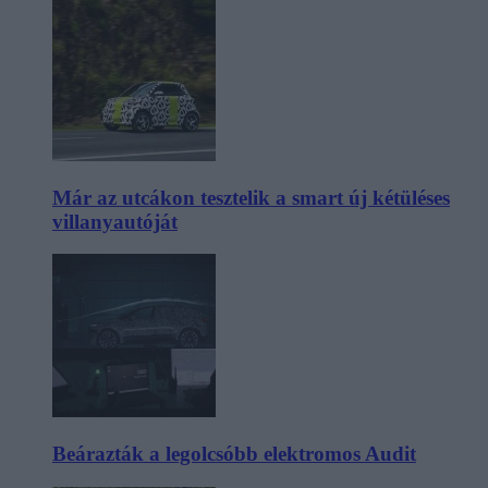
Már az utcákon tesztelik a smart új kétüléses
villanyautóját
Beárazták a legolcsóbb elektromos Audit