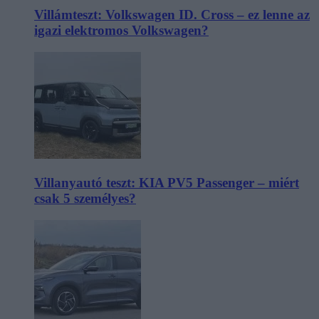
Villámteszt: Volkswagen ID. Cross – ez lenne az
igazi elektromos Volkswagen?
Villanyautó teszt: KIA PV5 Passenger – miért
csak 5 személyes?