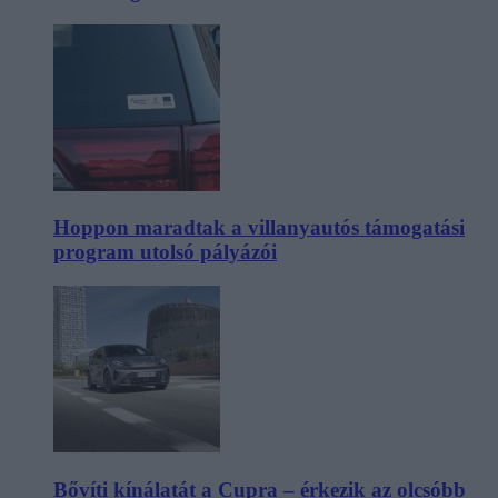
Hoppon maradtak a villanyautós támogatási
program utolsó pályázói
Bővíti kínálatát a Cupra – érkezik az olcsóbb