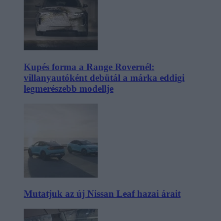
Kupés forma a Range Rovernél:
villanyautóként debütál a márka eddigi
legmerészebb modellje
Mutatjuk az új Nissan Leaf hazai árait