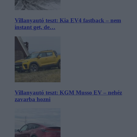
Villanyautó teszt: Kia EV4 fastback – nem
instant get, de…
Villanyautó teszt: KGM Musso EV – nehéz
zavarba hozni