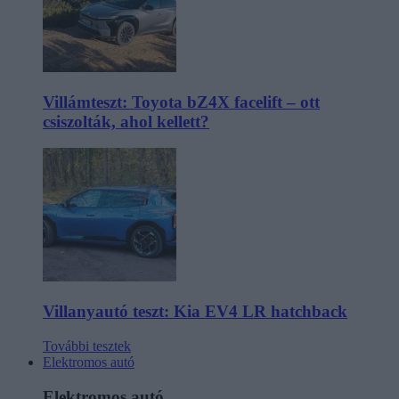
Villámteszt: Toyota bZ4X facelift – ott
csiszolták, ahol kellett?
Villanyautó teszt: Kia EV4 LR hatchback
További tesztek
Elektromos autó
Elektromos autó