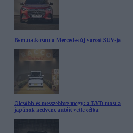
Bemutatkozott a Mercedes új városi SUV-ja
Olcsóbb és messzebbre megy: a BYD most a
japánok kedvenc autóit vette célba