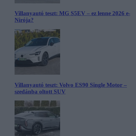
Villanyautó teszt: MG S5EV – ez lenne 2026 e-
Nirója?
Villanyautó teszt: Volvo ES90 Single Motor –
szedánba oltott SUV