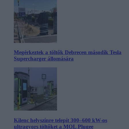
Megérkeztek a töltők Debrecen második Tesla
Supercharger állomására
Kilenc helyszínre telepít 300–600 kW-os
ultragyors töltőket a MOL Plugee