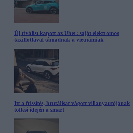
Új riválist kapott az Uber: saját elektromos
taxiflottával támadnak a vietnámiak
Itt a frissítés, brutálisat vágott villanyautójának
töltési idején a smart