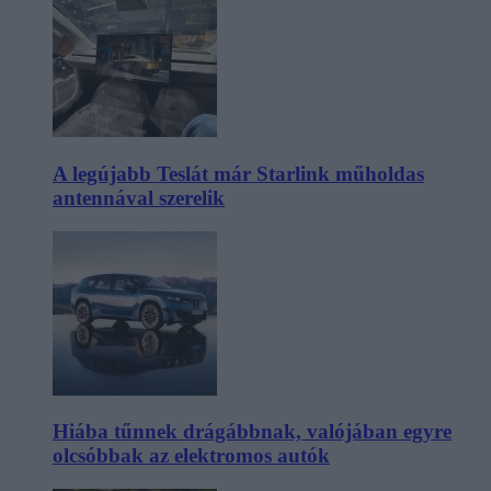
A legújabb Teslát már Starlink műholdas
antennával szerelik
Hiába tűnnek drágábbnak, valójában egyre
olcsóbbak az elektromos autók