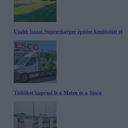
Újabb hazai Supercharger építése kezdődött el
Töltőket kapcsol le a Metro és a Tesco