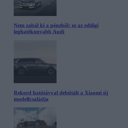
Nem zabál ki a pénzből: ez az eddigi
leghatékonyabb Audi
Rekord hatótávval debütált a Xiaomi új
modellcsaládja