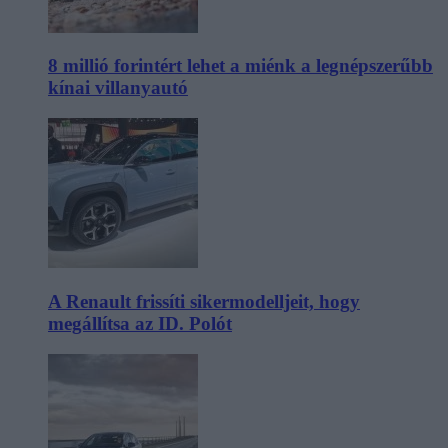
8 millió forintért lehet a miénk a legnépszerűbb
kínai villanyautó
A Renault frissíti sikermodelljeit, hogy
megállítsa az ID. Polót