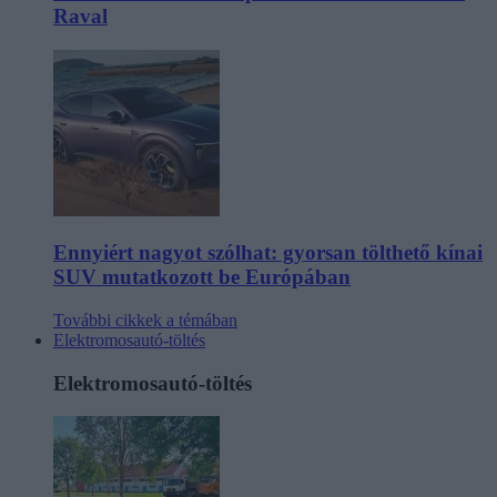
Raval
Ennyiért nagyot szólhat: gyorsan tölthető kínai
SUV mutatkozott be Európában
További cikkek a témában
Elektromosautó-töltés
Elektromosautó-töltés