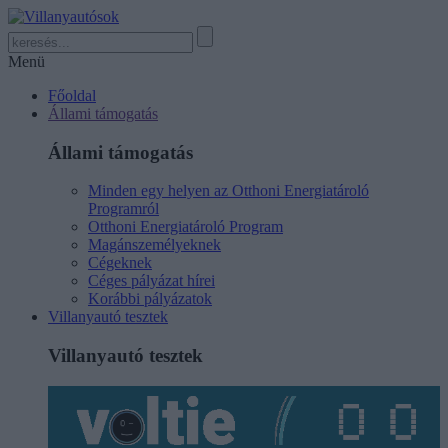
Menü
Főoldal
Állami támogatás
Állami támogatás
Minden egy helyen az Otthoni Energiatároló
Programról
Otthoni Energiatároló Program
Magánszemélyeknek
Cégeknek
Céges pályázat hírei
Korábbi pályázatok
Villanyautó tesztek
Villanyautó tesztek