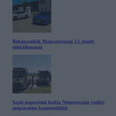
Bekapcsolták Magyarország 13. Ionity
töltőállomását
Saját naperőmű hajtja Németország vadiúj
megawattos kamiontöltőit