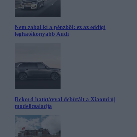
Nem zabál ki a pénzből: ez az eddigi
leghatékonyabb Audi
Rekord hatótávval debütált a Xiaomi új
modellcsaládja