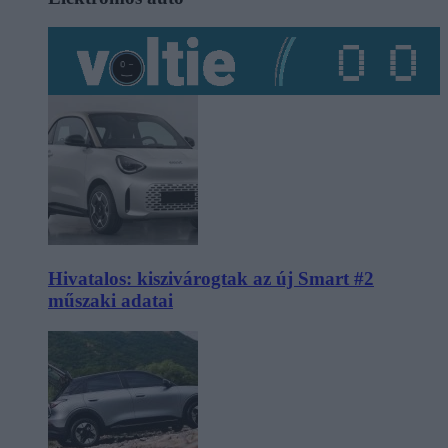
Hivatalos: kiszivárogtak az új Smart #2
műszaki adatai