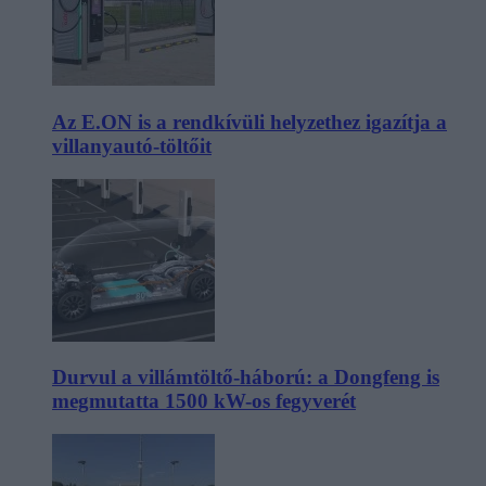
Az E.ON is a rendkívüli helyzethez igazítja a
villanyautó-töltőit
Durvul a villámtöltő-háború: a Dongfeng is
megmutatta 1500 kW-os fegyverét