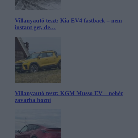
Villanyautó teszt: Kia EV4 fastback – nem
instant get, de…
Villanyautó teszt: KGM Musso EV – nehéz
zavarba hozni