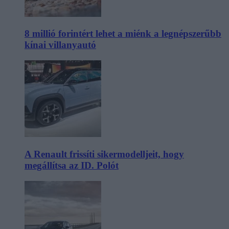
8 millió forintért lehet a miénk a legnépszerűbb
kínai villanyautó
A Renault frissíti sikermodelljeit, hogy
megállítsa az ID. Polót