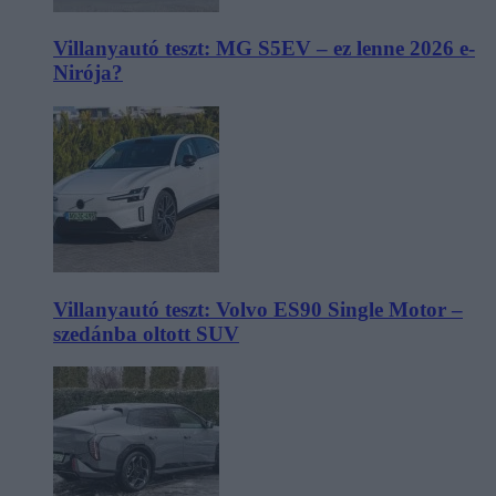
Villanyautó teszt: MG S5EV – ez lenne 2026 e-
Nirója?
Villanyautó teszt: Volvo ES90 Single Motor –
szedánba oltott SUV