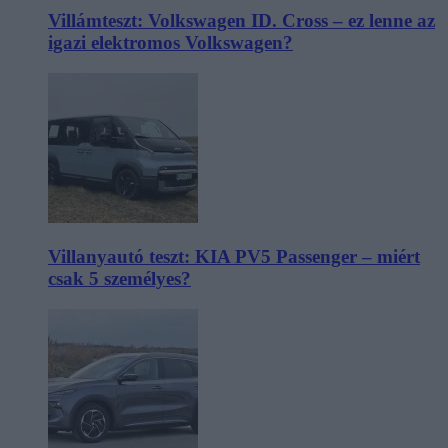
Villámteszt: Volkswagen ID. Cross – ez lenne az
igazi elektromos Volkswagen?
Villanyautó teszt: KIA PV5 Passenger – miért
csak 5 személyes?