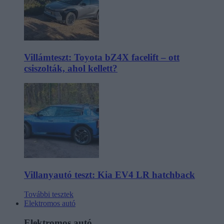
Villámteszt: Toyota bZ4X facelift – ott
csiszolták, ahol kellett?
Villanyautó teszt: Kia EV4 LR hatchback
További tesztek
Elektromos autó
Elektromos autó