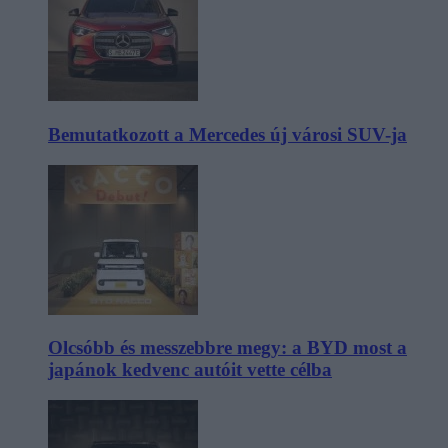
Bemutatkozott a Mercedes új városi SUV-ja
Olcsóbb és messzebbre megy: a BYD most a
japánok kedvenc autóit vette célba