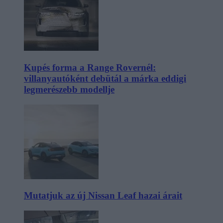
Kupés forma a Range Rovernél:
villanyautóként debütál a márka eddigi
legmerészebb modellje
Mutatjuk az új Nissan Leaf hazai árait