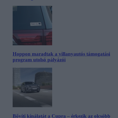
Hoppon maradtak a villanyautós támogatási
program utolsó pályázói
Bővíti kínálatát a Cupra – érkezik az olcsóbb