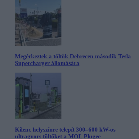
Megérkeztek a töltők Debrecen második Tesla
Supercharger állomására
Kilenc helyszínre telepít 300–600 kW-os
ultragyors töltőket a MOL Plugee