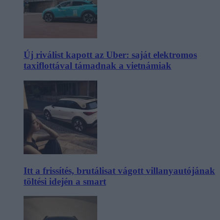
Új riválist kapott az Uber: saját elektromos
taxiflottával támadnak a vietnámiak
Itt a frissítés, brutálisat vágott villanyautójának
töltési idején a smart