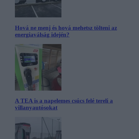
Hová ne menj és hová mehetsz tölteni az
energiaválság idején?
A TEA is a napelemes csúcs felé tereli a
villanyautósokat