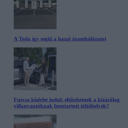
A Tesla így segíti a hazai áramhálózatot
Furcsa kísérlet indul: eltűnhetnek a kizárólag
villanyautóknak fenntartott töltőhelyek?