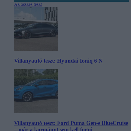
Az összes teszt
Villanyautó teszt: Hyundai Ioniq 6 N
Villanyautó teszt: Ford Puma Gen-e BlueCruise
– már a kormányt sem kell fogni