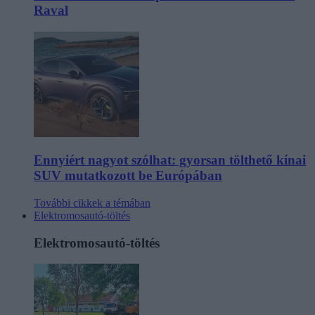
Raval
Ennyiért nagyot szólhat: gyorsan tölthető kínai
SUV mutatkozott be Európában
További cikkek a témában
Elektromosautó-töltés
Elektromosautó-töltés