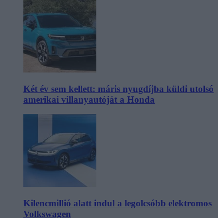
Két év sem kellett: máris nyugdíjba küldi utolsó
amerikai villanyautóját a Honda
Kilencmillió alatt indul a legolcsóbb elektromos
Volkswagen