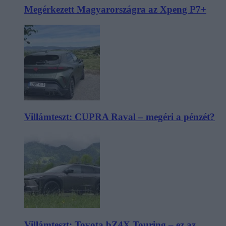
Megérkezett Magyarországra az Xpeng P7+
Villámteszt: CUPRA Raval – megéri a pénzét?
Villámteszt: Toyota bZ4X Touring – ez az,