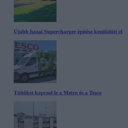
Újabb hazai Supercharger építése kezdődött el
Töltőket kapcsol le a Metro és a Tesco