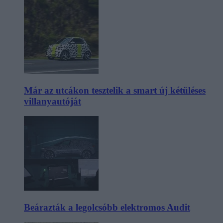
Már az utcákon tesztelik a smart új kétüléses
villanyautóját
Beárazták a legolcsóbb elektromos Audit