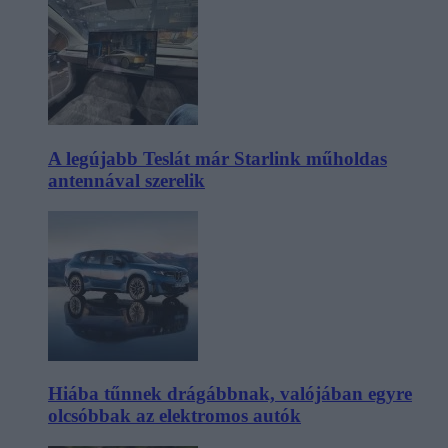
A legújabb Teslát már Starlink műholdas
antennával szerelik
Hiába tűnnek drágábbnak, valójában egyre
olcsóbbak az elektromos autók