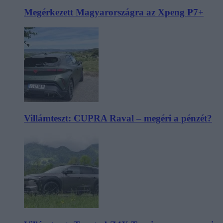
Megérkezett Magyarországra az Xpeng P7+
Villámteszt: CUPRA Raval – megéri a pénzét?