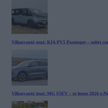
Villanyautó teszt: KIA PV5 Passenger – miért cs
Villanyautó teszt: MG S5EV – ez lenne 2026 e-N