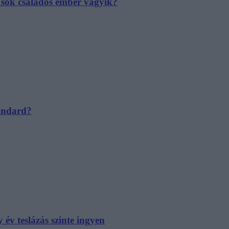
e sok családos ember vágyik?
tandard?
év teslázás szinte ingyen