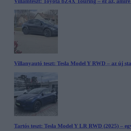
Villámteszt: Toyota bZ4X Touring – ez az, amir
Villanyautó teszt: Tesla Model Y RWD – az új s
Tartós teszt: Tesla Model Y LR RWD (2025) – egy 