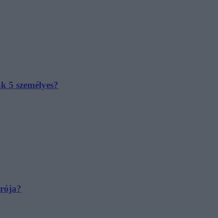
ak 5 személyes?
irója?