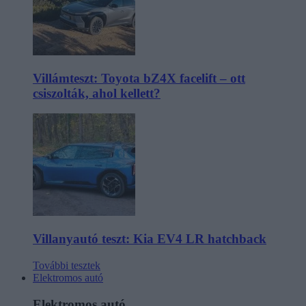
Villámteszt: Toyota bZ4X facelift – ott
csiszolták, ahol kellett?
Villanyautó teszt: Kia EV4 LR hatchback
További tesztek
Elektromos autó
Elektromos autó