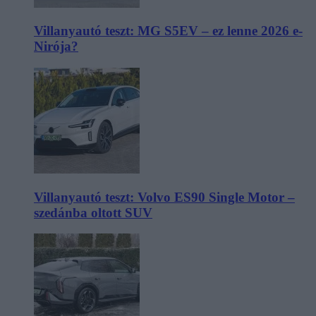
Villanyautó teszt: MG S5EV – ez lenne 2026 e-
Nirója?
Villanyautó teszt: Volvo ES90 Single Motor –
szedánba oltott SUV