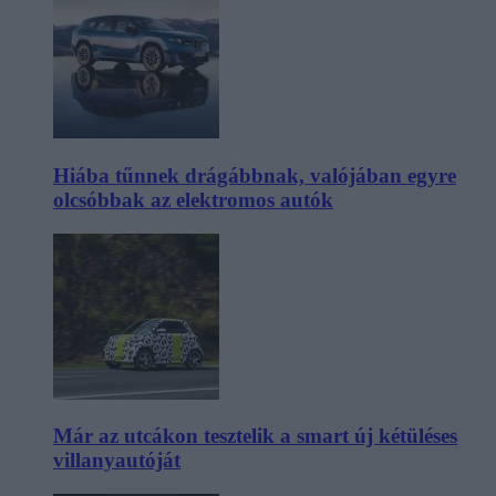
Hiába tűnnek drágábbnak, valójában egyre
olcsóbbak az elektromos autók
Már az utcákon tesztelik a smart új kétüléses
villanyautóját