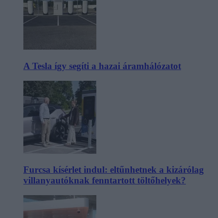
A Tesla így segíti a hazai áramhálózatot
Furcsa kísérlet indul: eltűnhetnek a kizárólag
villanyautóknak fenntartott töltőhelyek?