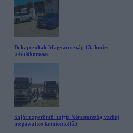
Bekapcsolták Magyarország 13. Ionity
töltőállomását
Saját naperőmű hajtja Németország vadiúj
megawattos kamiontöltőit