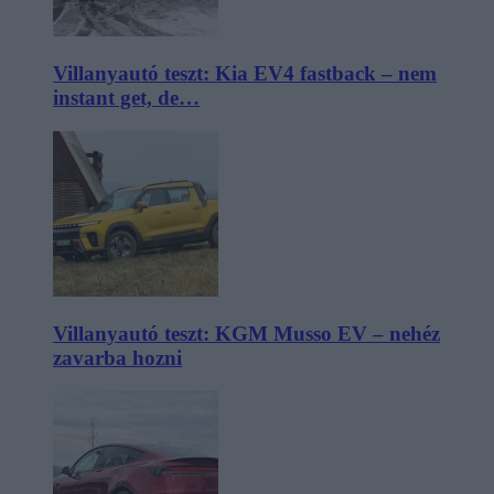
Villanyautó teszt: Kia EV4 fastback – nem
instant get, de…
Villanyautó teszt: KGM Musso EV – nehéz
zavarba hozni