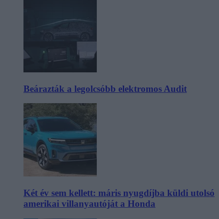
Beárazták a legolcsóbb elektromos Audit
Két év sem kellett: máris nyugdíjba küldi utolsó
amerikai villanyautóját a Honda