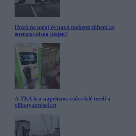
Hová ne menj és hová mehetsz tölteni az
energiaválság idején?
A TEA is a napelemes csúcs felé tereli a
villanyautósokat