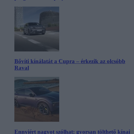
Bővíti kínálatát a Cupra – érkezik az olcsóbb
Raval
Ennyiért nagyot szólhat: gyorsan tölthető kínai