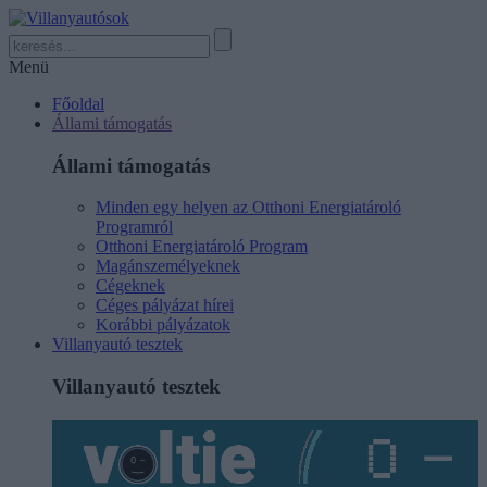
Menü
Főoldal
Állami támogatás
Állami támogatás
Minden egy helyen az Otthoni Energiatároló
Programról
Otthoni Energiatároló Program
Magánszemélyeknek
Cégeknek
Céges pályázat hírei
Korábbi pályázatok
Villanyautó tesztek
Villanyautó tesztek