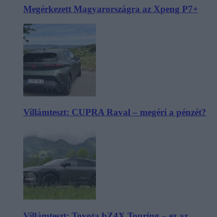
Megérkezett Magyarországra az Xpeng P7+
Villámteszt: CUPRA Raval – megéri a pénzét?
Villámteszt: Toyota bZ4X Touring – ez az,