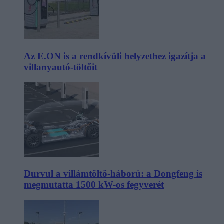
Az E.ON is a rendkívüli helyzethez igazítja a
villanyautó-töltőit
Durvul a villámtöltő-háború: a Dongfeng is
megmutatta 1500 kW-os fegyverét