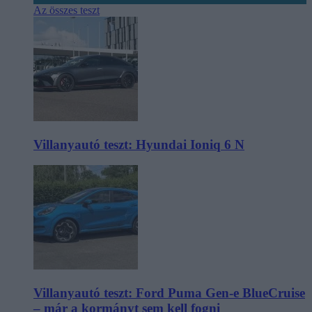
Az összes teszt
Villanyautó teszt: Hyundai Ioniq 6 N
Villanyautó teszt: Ford Puma Gen-e BlueCruise
– már a kormányt sem kell fogni