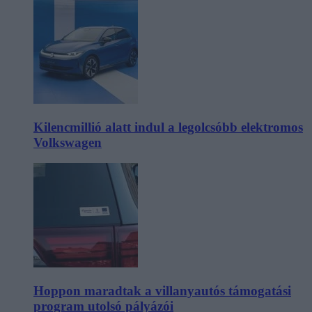
Kilencmillió alatt indul a legolcsóbb elektromos
Volkswagen
Hoppon maradtak a villanyautós támogatási
program utolsó pályázói