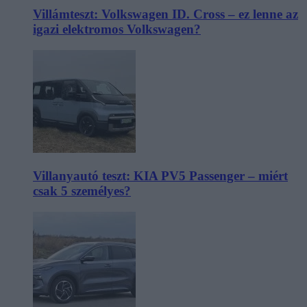
Villámteszt: Volkswagen ID. Cross – ez lenne az
igazi elektromos Volkswagen?
Villanyautó teszt: KIA PV5 Passenger – miért
csak 5 személyes?