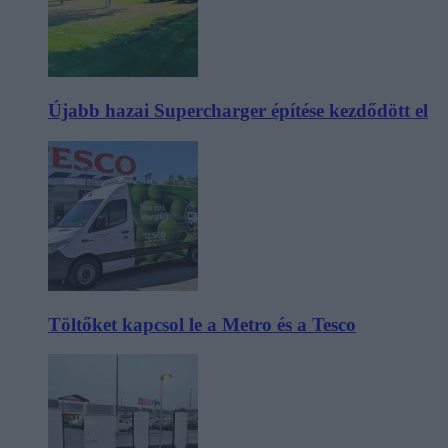
Újabb hazai Supercharger építése kezdődött el
Töltőket kapcsol le a Metro és a Tesco