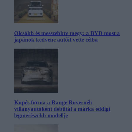
Olcsóbb és messzebbre megy: a BYD most a
japánok kedvenc autóit vette célba
Kupés forma a Range Rovernél:
villanyautóként debütál a márka eddigi
legmerészebb modellje