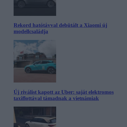
Rekord hatótávval debütált a Xiaomi új
modellcsaládja
Új riválist kapott az Uber: saját elektromos
taxiflottával támadnak a vietnámiak