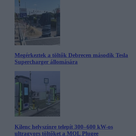
Megérkeztek a töltők Debrecen második Tesla
Supercharger állomására
Kilenc helyszínre telepít 300–600 kW-os
ultragyors töltőket a MOL Plugee