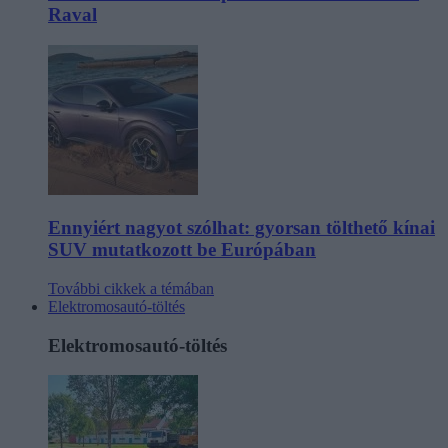
Raval
Ennyiért nagyot szólhat: gyorsan tölthető kínai
SUV mutatkozott be Európában
További cikkek a témában
Elektromosautó-töltés
Elektromosautó-töltés