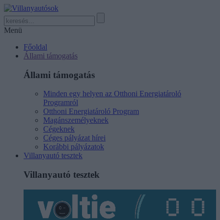
Menü
Főoldal
Állami támogatás
Állami támogatás
Minden egy helyen az Otthoni Energiatároló
Programról
Otthoni Energiatároló Program
Magánszemélyeknek
Cégeknek
Céges pályázat hírei
Korábbi pályázatok
Villanyautó tesztek
Villanyautó tesztek