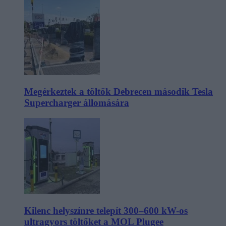
Megérkeztek a töltők Debrecen második Tesla
Supercharger állomására
Kilenc helyszínre telepít 300–600 kW-os
ultragyors töltőket a MOL Plugee