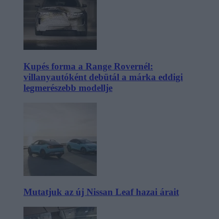
Kupés forma a Range Rovernél:
villanyautóként debütál a márka eddigi
legmerészebb modellje
Mutatjuk az új Nissan Leaf hazai árait