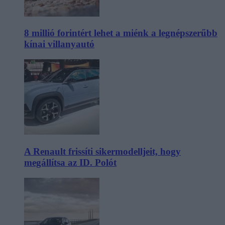
8 millió forintért lehet a miénk a legnépszerűbb
kínai villanyautó
A Renault frissíti sikermodelljeit, hogy
megállítsa az ID. Polót