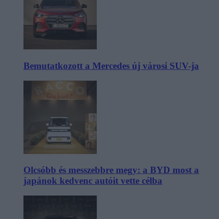
Bemutatkozott a Mercedes új városi SUV-ja
Olcsóbb és messzebbre megy: a BYD most a
japánok kedvenc autóit vette célba