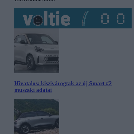
Hivatalos: kiszivárogtak az új Smart #2
műszaki adatai