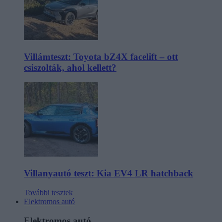
Villámteszt: Toyota bZ4X facelift – ott
csiszolták, ahol kellett?
Villanyautó teszt: Kia EV4 LR hatchback
További tesztek
Elektromos autó
Elektromos autó