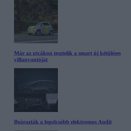
Már az utcákon tesztelik a smart új kétüléses
villanyautóját
Beárazták a legolcsóbb elektromos Audit