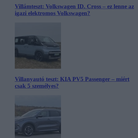
Villámteszt: Volkswagen ID. Cross – ez lenne az
igazi elektromos Volkswagen?
Villanyautó teszt: KIA PV5 Passenger – miért
csak 5 személyes?