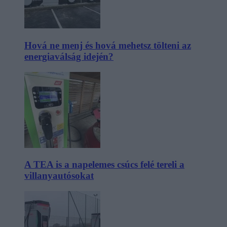
Hová ne menj és hová mehetsz tölteni az
energiaválság idején?
A TEA is a napelemes csúcs felé tereli a
villanyautósokat