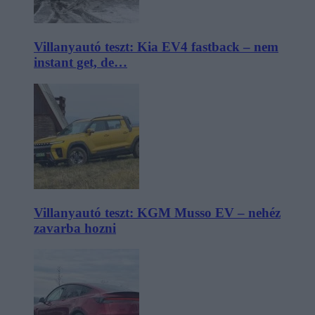
Villanyautó teszt: Kia EV4 fastback – nem
instant get, de…
Villanyautó teszt: KGM Musso EV – nehéz
zavarba hozni