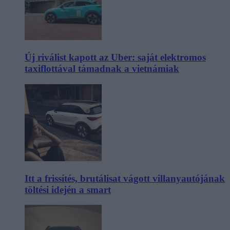
Új riválist kapott az Uber: saját elektromos
taxiflottával támadnak a vietnámiak
Itt a frissítés, brutálisat vágott villanyautójának
töltési idején a smart