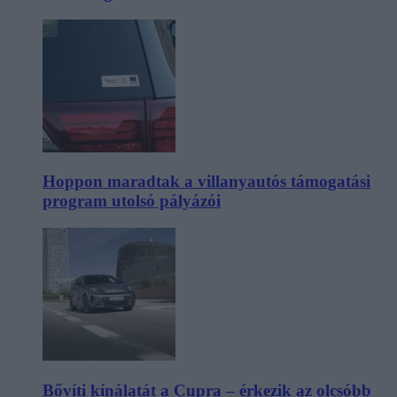
Hoppon maradtak a villanyautós támogatási
program utolsó pályázói
Bővíti kínálatát a Cupra – érkezik az olcsóbb