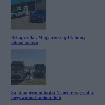
Bekapcsolták Magyarország 13. Ionity
töltőállomását
Saját naperőmű hajtja Németország vadiúj
megawattos kamiontöltőit