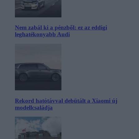
Nem zabál ki a pénzből: ez az eddigi
leghatékonyabb Audi
Rekord hatótávval debütált a Xiaomi új
modellcsaládja