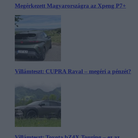
Megérkezett Magyarországra az Xpeng P7+
Villámteszt: CUPRA Raval – megéri a pénzét?
Villámteszt: Toyota bZ4X Touring – ez az,