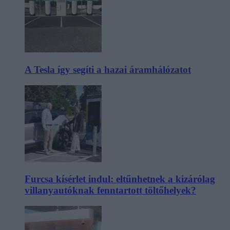
A Tesla így segíti a hazai áramhálózatot
Furcsa kísérlet indul: eltűnhetnek a kizárólag
villanyautóknak fenntartott töltőhelyek?