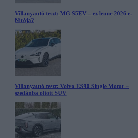
Villanyautó teszt: MG S5EV – ez lenne 2026 e-
Nirója?
Villanyautó teszt: Volvo ES90 Single Motor –
szedánba oltott SUV