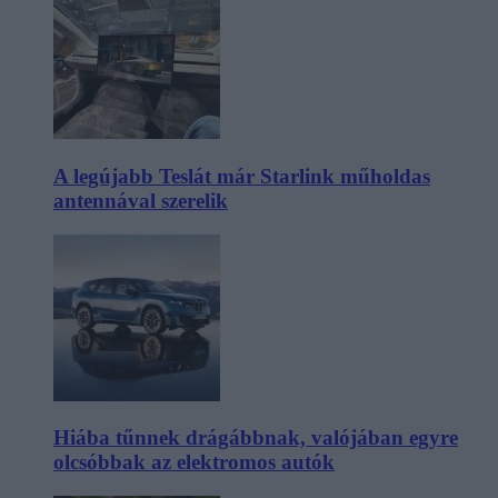
A legújabb Teslát már Starlink műholdas
antennával szerelik
Hiába tűnnek drágábbnak, valójában egyre
olcsóbbak az elektromos autók