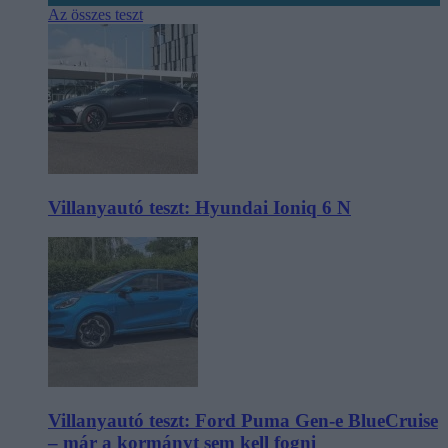
Az összes teszt
Villanyautó teszt: Hyundai Ioniq 6 N
Villanyautó teszt: Ford Puma Gen-e BlueCruise
– már a kormányt sem kell fogni