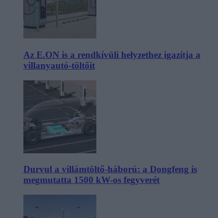
Az E.ON is a rendkívüli helyzethez igazítja a
villanyautó-töltőit
Durvul a villámtöltő-háború: a Dongfeng is
megmutatta 1500 kW-os fegyverét