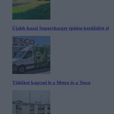
Újabb hazai Supercharger építése kezdődött el
Töltőket kapcsol le a Metro és a Tesco