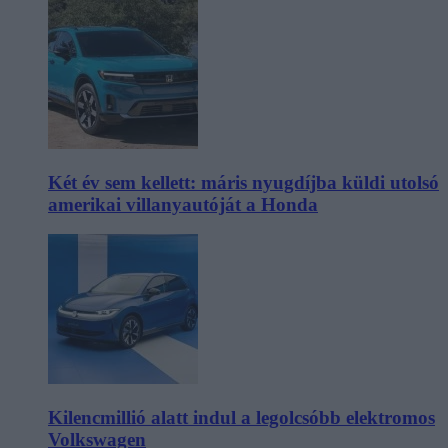
Két év sem kellett: máris nyugdíjba küldi utolsó
amerikai villanyautóját a Honda
Kilencmillió alatt indul a legolcsóbb elektromos
Volkswagen