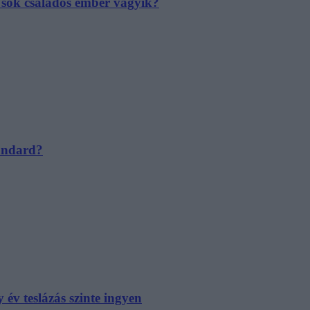
e sok családos ember vágyik?
tandard?
év teslázás szinte ingyen