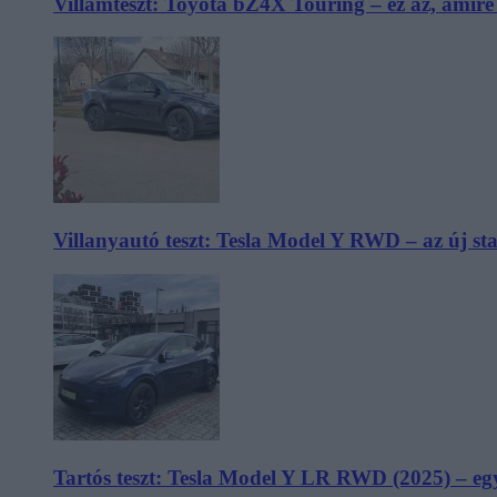
Villámteszt: Toyota bZ4X Touring – ez az, amir
Villanyautó teszt: Tesla Model Y RWD – az új s
Tartós teszt: Tesla Model Y LR RWD (2025) – egy 