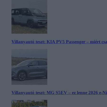
Villanyautó teszt: KIA PV5 Passenger – miért cs
Villanyautó teszt: MG S5EV – ez lenne 2026 e-N