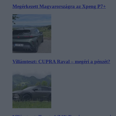
Megérkezett Magyarországra az Xpeng P7+
Villámteszt: CUPRA Raval – megéri a pénzét?