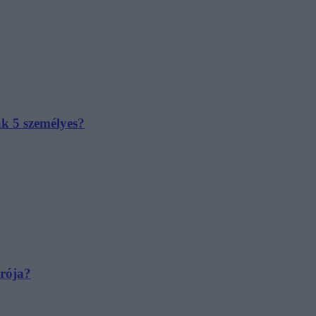
ak 5 személyes?
irója?