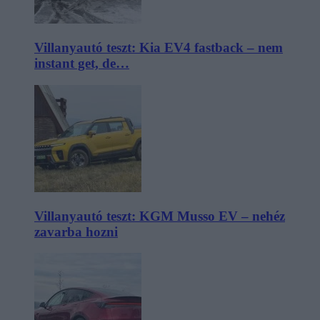
Villanyautó teszt: Kia EV4 fastback – nem
instant get, de…
Villanyautó teszt: KGM Musso EV – nehéz
zavarba hozni