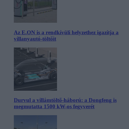
Az E.ON is a rendkívüli helyzethez igazítja a
villanyautó-töltőit
Durvul a villámtöltő-háború: a Dongfeng is
megmutatta 1500 kW-os fegyverét