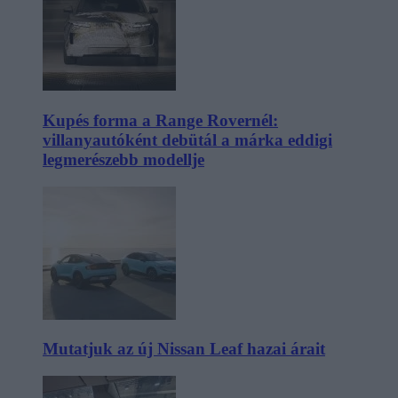
Kupés forma a Range Rovernél:
villanyautóként debütál a márka eddigi
legmerészebb modellje
Mutatjuk az új Nissan Leaf hazai árait