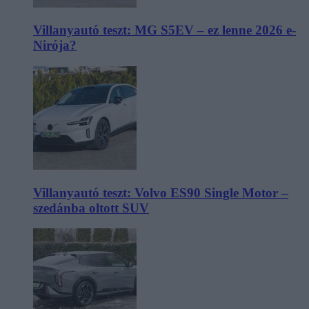
Villanyautó teszt: MG S5EV – ez lenne 2026 e-
Nirója?
Villanyautó teszt: Volvo ES90 Single Motor –
szedánba oltott SUV