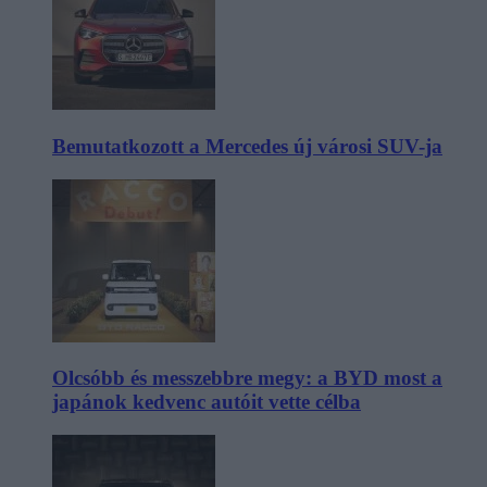
Bemutatkozott a Mercedes új városi SUV-ja
Olcsóbb és messzebbre megy: a BYD most a
japánok kedvenc autóit vette célba