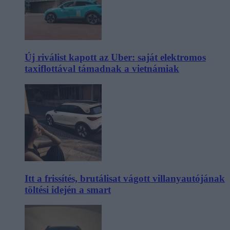
Új riválist kapott az Uber: saját elektromos
taxiflottával támadnak a vietnámiak
Itt a frissítés, brutálisat vágott villanyautójának
töltési idején a smart