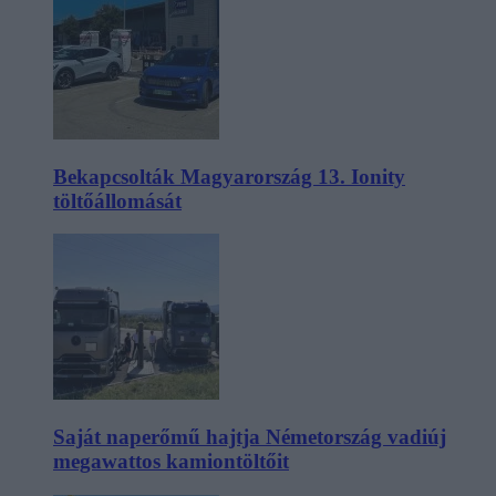
Bekapcsolták Magyarország 13. Ionity
töltőállomását
Saját naperőmű hajtja Németország vadiúj
megawattos kamiontöltőit