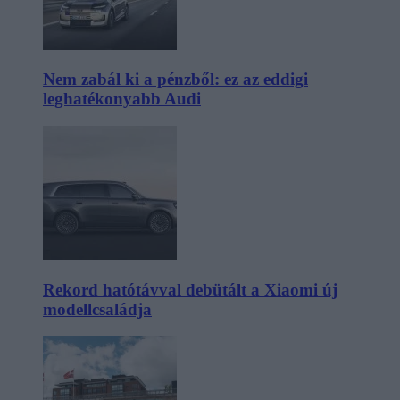
Nem zabál ki a pénzből: ez az eddigi
leghatékonyabb Audi
Rekord hatótávval debütált a Xiaomi új
modellcsaládja