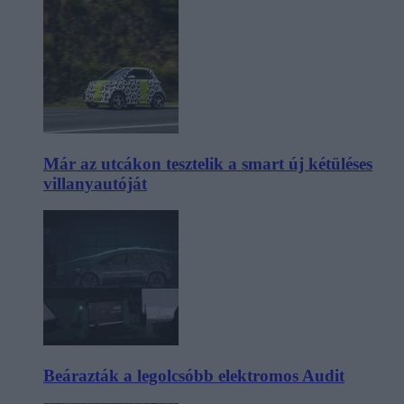
Már az utcákon tesztelik a smart új kétüléses
villanyautóját
Beárazták a legolcsóbb elektromos Audit