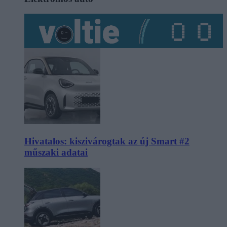
Hivatalos: kiszivárogtak az új Smart #2
műszaki adatai