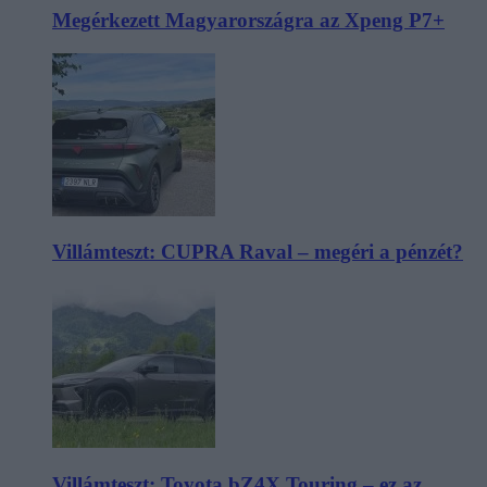
Megérkezett Magyarországra az Xpeng P7+
Villámteszt: CUPRA Raval – megéri a pénzét?
Villámteszt: Toyota bZ4X Touring – ez az,