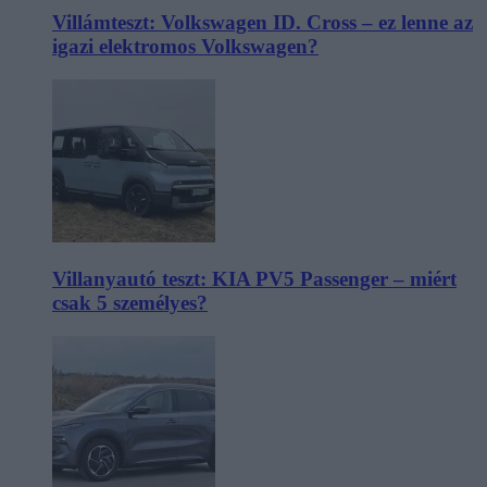
Villámteszt: Volkswagen ID. Cross – ez lenne az
igazi elektromos Volkswagen?
Villanyautó teszt: KIA PV5 Passenger – miért
csak 5 személyes?