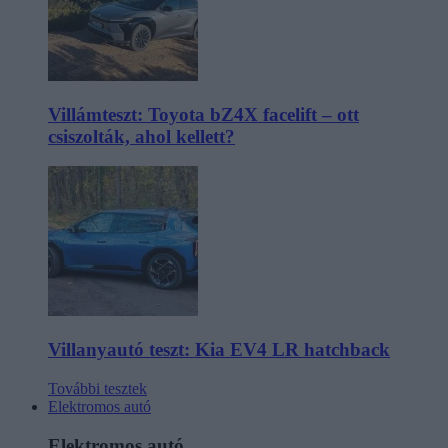
Villámteszt: Toyota bZ4X facelift – ott
csiszolták, ahol kellett?
Villanyautó teszt: Kia EV4 LR hatchback
További tesztek
Elektromos autó
Elektromos autó