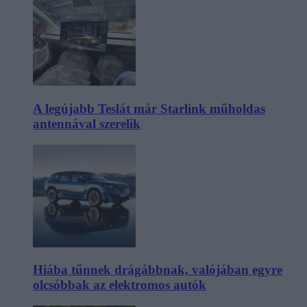
A legújabb Teslát már Starlink műholdas
antennával szerelik
Hiába tűnnek drágábbnak, valójában egyre
olcsóbbak az elektromos autók