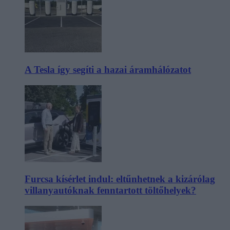
A Tesla így segíti a hazai áramhálózatot
Furcsa kísérlet indul: eltűnhetnek a kizárólag
villanyautóknak fenntartott töltőhelyek?