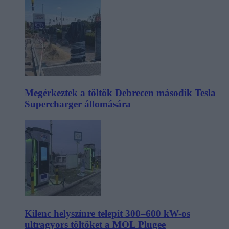
Megérkeztek a töltők Debrecen második Tesla
Supercharger állomására
Kilenc helyszínre telepít 300–600 kW-os
ultragyors töltőket a MOL Plugee