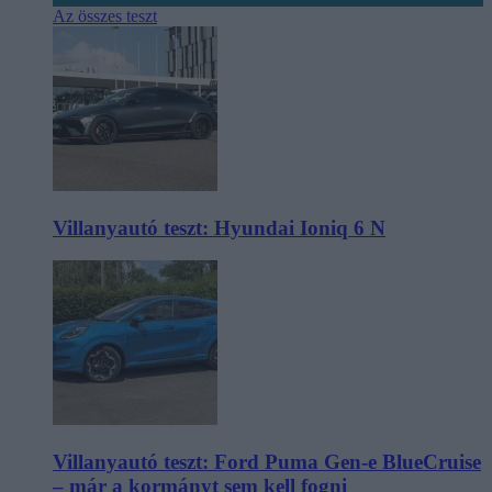
Az összes teszt
Villanyautó teszt: Hyundai Ioniq 6 N
Villanyautó teszt: Ford Puma Gen-e BlueCruise
– már a kormányt sem kell fogni