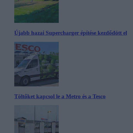
Újabb hazai Supercharger építése kezdődött el
Töltőket kapcsol le a Metro és a Tesco