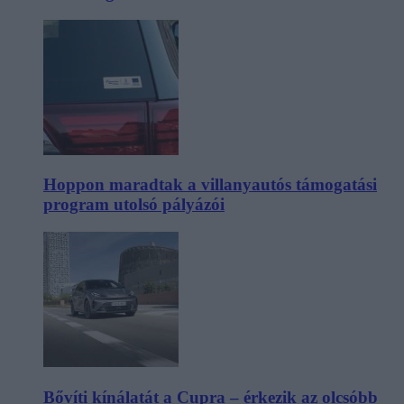
Hoppon maradtak a villanyautós támogatási
program utolsó pályázói
Bővíti kínálatát a Cupra – érkezik az olcsóbb