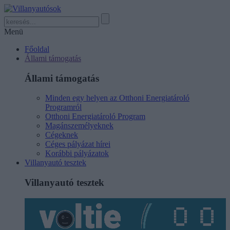
Menü
Főoldal
Állami támogatás
Állami támogatás
Minden egy helyen az Otthoni Energiatároló
Programról
Otthoni Energiatároló Program
Magánszemélyeknek
Cégeknek
Céges pályázat hírei
Korábbi pályázatok
Villanyautó tesztek
Villanyautó tesztek