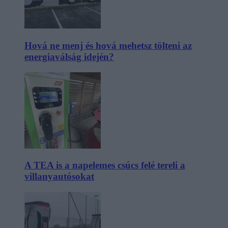
Hová ne menj és hová mehetsz tölteni az
energiaválság idején?
A TEA is a napelemes csúcs felé tereli a
villanyautósokat