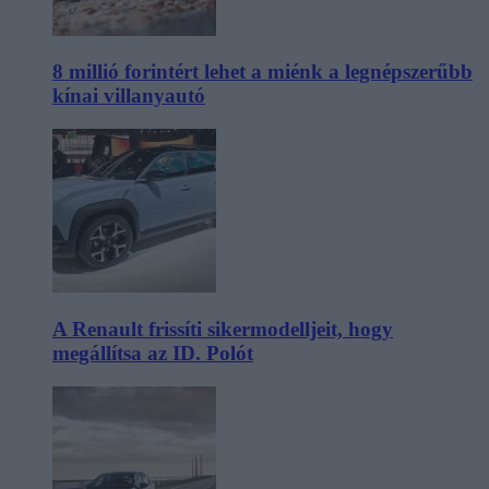
8 millió forintért lehet a miénk a legnépszerűbb
kínai villanyautó
A Renault frissíti sikermodelljeit, hogy
megállítsa az ID. Polót