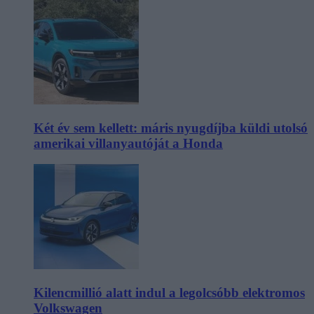
Két év sem kellett: máris nyugdíjba küldi utolsó
amerikai villanyautóját a Honda
Kilencmillió alatt indul a legolcsóbb elektromos
Volkswagen