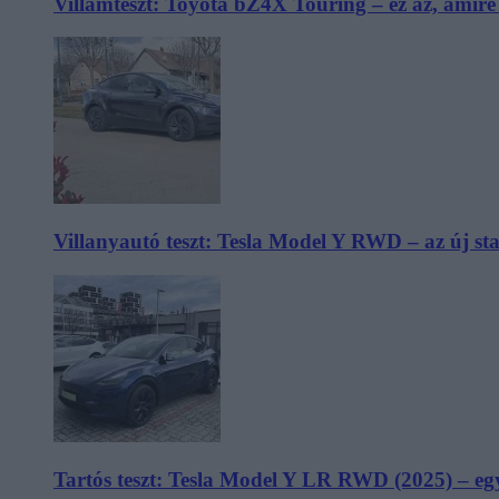
Villámteszt: Toyota bZ4X Touring – ez az, amir
Villanyautó teszt: Tesla Model Y RWD – az új s
Tartós teszt: Tesla Model Y LR RWD (2025) – egy 