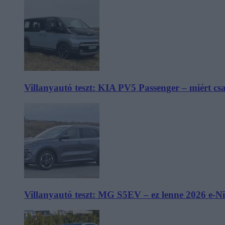
Villanyautó teszt: KIA PV5 Passenger – miért cs
Villanyautó teszt: MG S5EV – ez lenne 2026 e-N