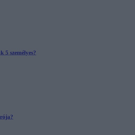
ak 5 személyes?
irója?