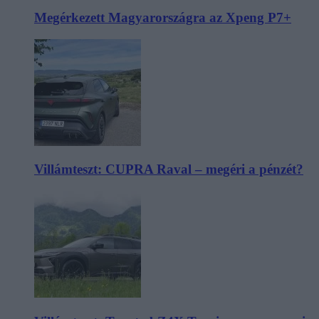
Megérkezett Magyarországra az Xpeng P7+
Villámteszt: CUPRA Raval – megéri a pénzét?