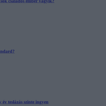
e sok családos ember vágyik?
tandard?
év teslázás szinte ingyen