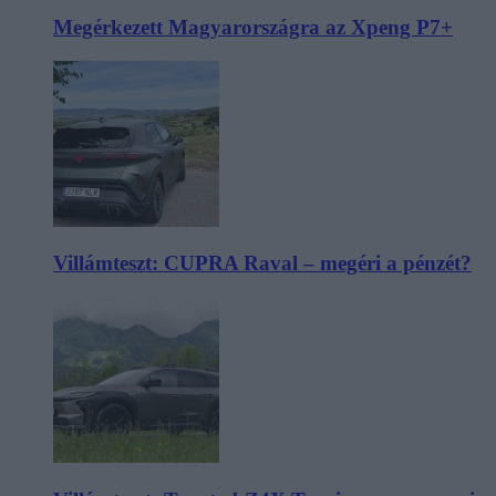
Megérkezett Magyarországra az Xpeng P7+
Villámteszt: CUPRA Raval – megéri a pénzét?