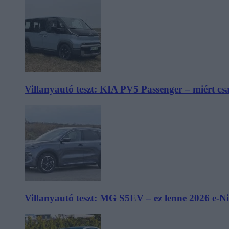
Villanyautó teszt: KIA PV5 Passenger – miért cs
Villanyautó teszt: MG S5EV – ez lenne 2026 e-N