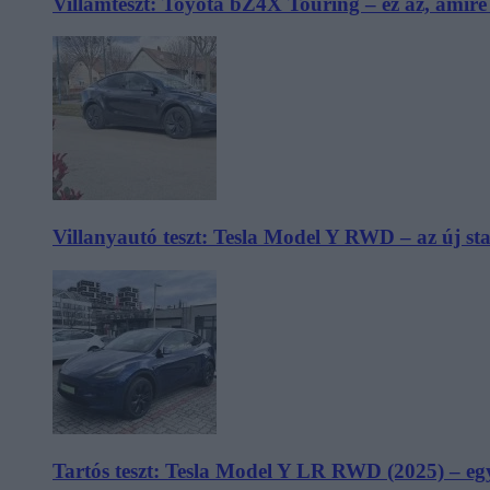
Villámteszt: Toyota bZ4X Touring – ez az, amir
Villanyautó teszt: Tesla Model Y RWD – az új s
Tartós teszt: Tesla Model Y LR RWD (2025) – egy 