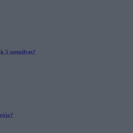
ak 5 személyes?
irója?