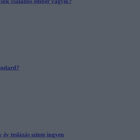
e sok családos ember vágyik?
tandard?
év teslázás szinte ingyen