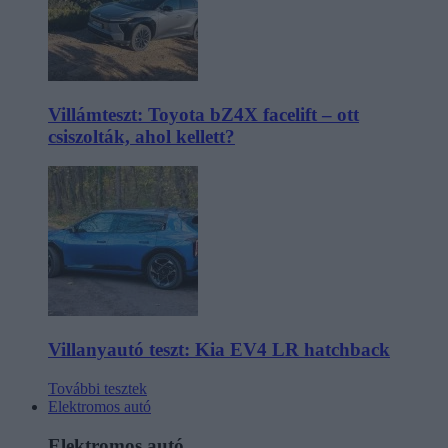
Villámteszt: Toyota bZ4X facelift – ott
csiszolták, ahol kellett?
Villanyautó teszt: Kia EV4 LR hatchback
További tesztek
Elektromos autó
Elektromos autó