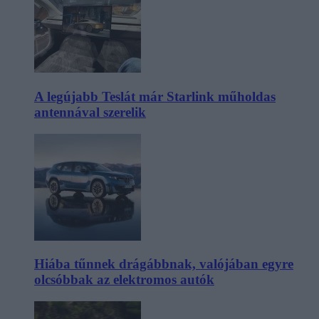
A legújabb Teslát már Starlink műholdas
antennával szerelik
Hiába tűnnek drágábbnak, valójában egyre
olcsóbbak az elektromos autók