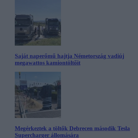
Saját naperőmű hajtja Németország vadiúj
megawattos kamiontöltőit
Megérkeztek a töltők Debrecen második Tesla
Supercharger állomására