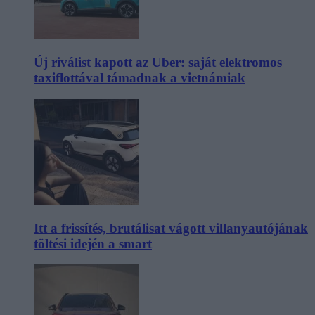
Új riválist kapott az Uber: saját elektromos
taxiflottával támadnak a vietnámiak
Itt a frissítés, brutálisat vágott villanyautójának
töltési idején a smart