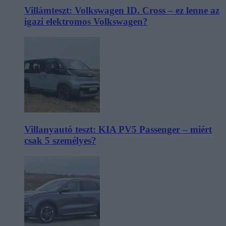
Villámteszt: Volkswagen ID. Cross – ez lenne az
igazi elektromos Volkswagen?
Villanyautó teszt: KIA PV5 Passenger – miért
csak 5 személyes?