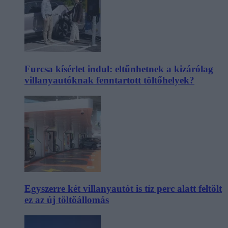
Furcsa kísérlet indul: eltűnhetnek a kizárólag
villanyautóknak fenntartott töltőhelyek?
Egyszerre két villanyautót is tíz perc alatt feltölt
ez az új töltőállomás