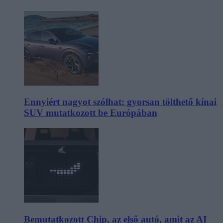
Ennyiért nagyot szólhat: gyorsan tölthető kínai
SUV mutatkozott be Európában
Bemutatkozott Chip, az első autó, amit az AI