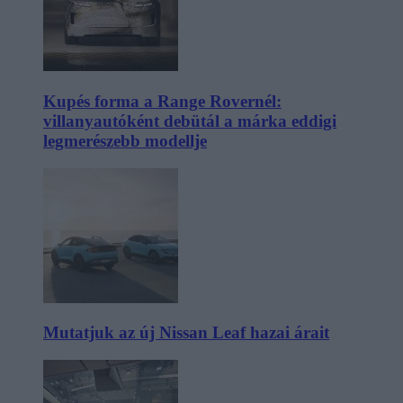
Kupés forma a Range Rovernél:
villanyautóként debütál a márka eddigi
legmerészebb modellje
Mutatjuk az új Nissan Leaf hazai árait