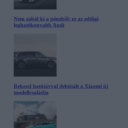
Nem zabál ki a pénzből: ez az eddigi
leghatékonyabb Audi
Rekord hatótávval debütált a Xiaomi új
modellcsaládja