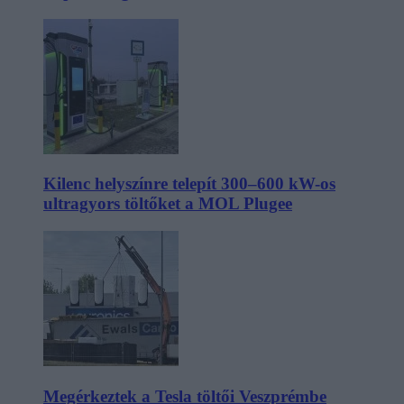
Kilenc helyszínre telepít 300–600 kW-os
ultragyors töltőket a MOL Plugee
Megérkeztek a Tesla töltői Veszprémbe