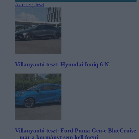
Az összes teszt
Villanyautó teszt: Hyundai Ioniq 6 N
Villanyautó teszt: Ford Puma Gen-e BlueCruise
– már a kormányt sem kell fogni