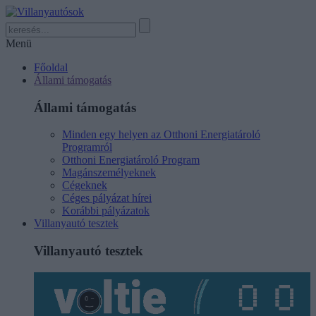
Menü
Főoldal
Állami támogatás
Állami támogatás
Minden egy helyen az Otthoni Energiatároló
Programról
Otthoni Energiatároló Program
Magánszemélyeknek
Cégeknek
Céges pályázat hírei
Korábbi pályázatok
Villanyautó tesztek
Villanyautó tesztek