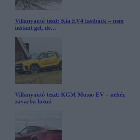
Villanyautó teszt: Kia EV4 fastback – nem
instant get, de…
Villanyautó teszt: KGM Musso EV – nehéz
zavarba hozni