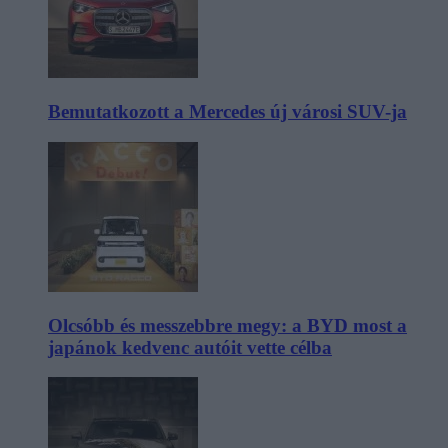
Bemutatkozott a Mercedes új városi SUV-ja
Olcsóbb és messzebbre megy: a BYD most a
japánok kedvenc autóit vette célba