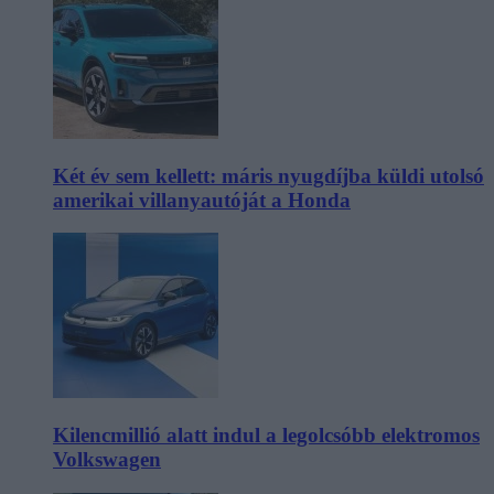
Két év sem kellett: máris nyugdíjba küldi utolsó
amerikai villanyautóját a Honda
Kilencmillió alatt indul a legolcsóbb elektromos
Volkswagen