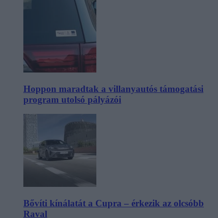
Hoppon maradtak a villanyautós támogatási
program utolsó pályázói
Bővíti kínálatát a Cupra – érkezik az olcsóbb
Raval