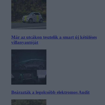
Már az utcákon tesztelik a smart új kétüléses
villanyautóját
Beárazták a legolcsóbb elektromos Audit