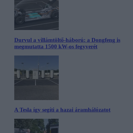
Durvul a villámtöltő-háború: a Dongfeng is
megmutatta 1500 kW-os fegyverét
A Tesla így segíti a hazai áramhálózatot