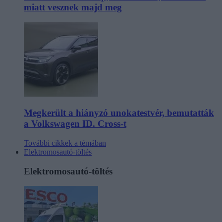
miatt vesznek majd meg
Megkerült a hiányzó unokatestvér, bemutatták
a Volkswagen ID. Cross-t
További cikkek a témában
Elektromosautó-töltés
Elektromosautó-töltés