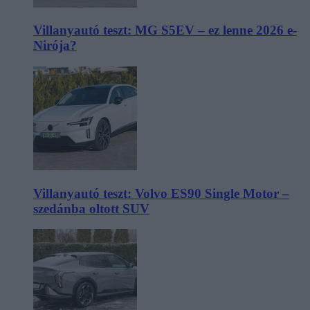
Villanyautó teszt: MG S5EV – ez lenne 2026 e-
Nirója?
Villanyautó teszt: Volvo ES90 Single Motor –
szedánba oltott SUV