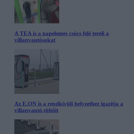
A TEA is a napelemes csúcs felé tereli a
villanyautósokat
Az E.ON is a rendkívüli helyzethez igazítja a
villanyautó-töltőit