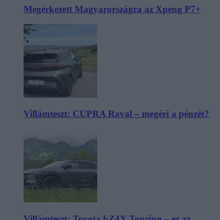
Megérkezett Magyarországra az Xpeng P7+
Villámteszt: CUPRA Raval – megéri a pénzét?
Villámteszt: Toyota bZ4X Touring – ez az,