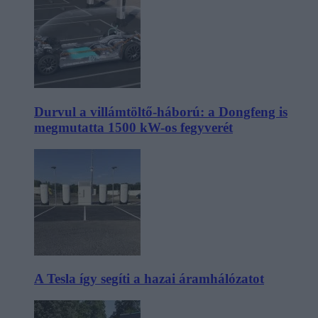
Durvul a villámtöltő-háború: a Dongfeng is
megmutatta 1500 kW-os fegyverét
A Tesla így segíti a hazai áramhálózatot