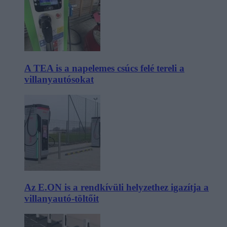
A TEA is a napelemes csúcs felé tereli a
villanyautósokat
Az E.ON is a rendkívüli helyzethez igazítja a
villanyautó-töltőit