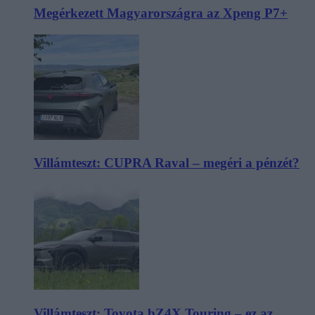
Megérkezett Magyarországra az Xpeng P7+
Villámteszt: CUPRA Raval – megéri a pénzét?
Villámteszt: Toyota bZ4X Touring – ez az,