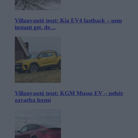
Villanyautó teszt: Kia EV4 fastback – nem
instant get, de…
Villanyautó teszt: KGM Musso EV – nehéz
zavarba hozni