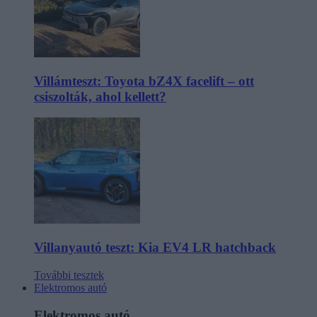
Villámteszt: Toyota bZ4X facelift – ott
csiszolták, ahol kellett?
Villanyautó teszt: Kia EV4 LR hatchback
További tesztek
Elektromos autó
Elektromos autó