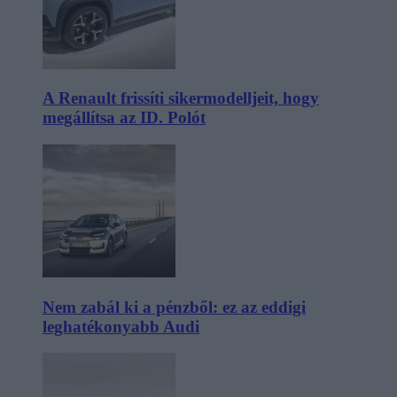
A Renault frissíti sikermodelljeit, hogy
megállítsa az ID. Polót
Nem zabál ki a pénzből: ez az eddigi
leghatékonyabb Audi