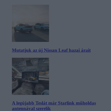
Mutatjuk az új Nissan Leaf hazai árait
A legújabb Teslát már Starlink műholdas
antennával szerelik