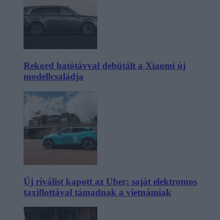
Rekord hatótávval debütált a Xiaomi új
modellcsaládja
Új riválist kapott az Uber: saját elektromos
taxiflottával támadnak a vietnámiak