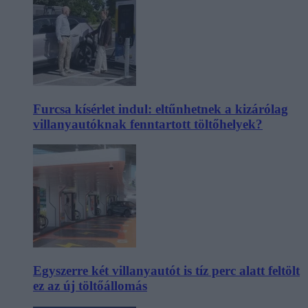
Furcsa kísérlet indul: eltűnhetnek a kizárólag
villanyautóknak fenntartott töltőhelyek?
Egyszerre két villanyautót is tíz perc alatt feltölt
ez az új töltőállomás