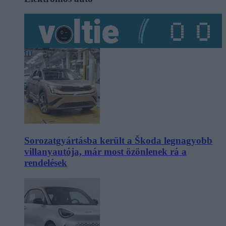
Sorozatgyártásba került a Škoda legnagyobb
villanyautója, már most özönlenek rá a
rendelések