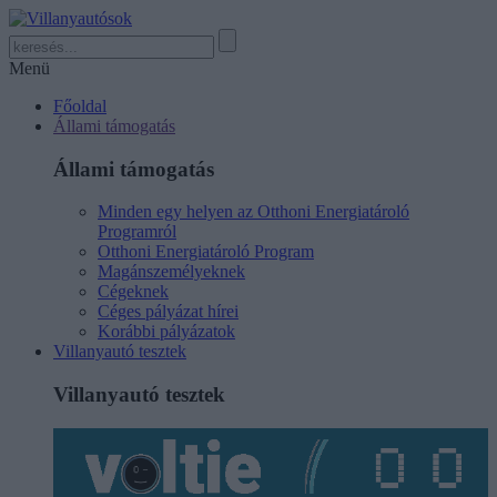
Menü
Főoldal
Állami támogatás
Állami támogatás
Minden egy helyen az Otthoni Energiatároló
Programról
Otthoni Energiatároló Program
Magánszemélyeknek
Cégeknek
Céges pályázat hírei
Korábbi pályázatok
Villanyautó tesztek
Villanyautó tesztek