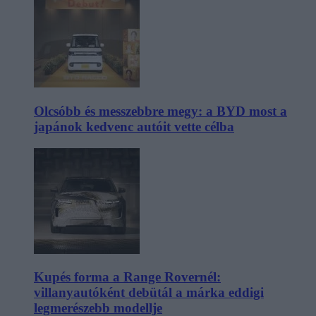
Olcsóbb és messzebbre megy: a BYD most a
japánok kedvenc autóit vette célba
Kupés forma a Range Rovernél:
villanyautóként debütál a márka eddigi
legmerészebb modellje