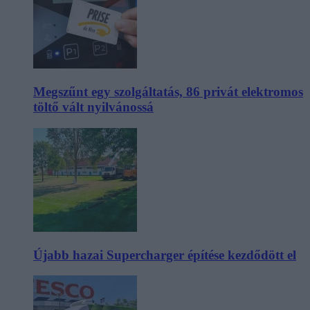
Megszűnt egy szolgáltatás, 86 privát elektromos
töltő vált nyilvánossá
Újabb hazai Supercharger építése kezdődött el