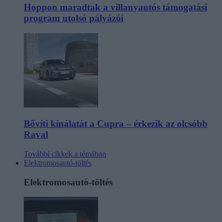
Hoppon maradtak a villanyautós támogatási
program utolsó pályázói
Bővíti kínálatát a Cupra – érkezik az olcsóbb
Raval
További cikkek a témában
Elektromosautó-töltés
Elektromosautó-töltés