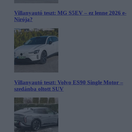
Villanyautó teszt: MG S5EV – ez lenne 2026 e-
Nirója?
Villanyautó teszt: Volvo ES90 Single Motor –
szedánba oltott SUV