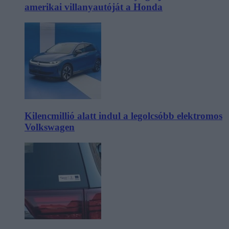
amerikai villanyautóját a Honda
Kilencmillió alatt indul a legolcsóbb elektromos
Volkswagen