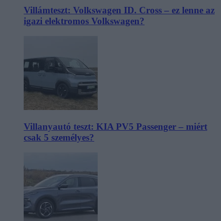
Villámteszt: Volkswagen ID. Cross – ez lenne az
igazi elektromos Volkswagen?
Villanyautó teszt: KIA PV5 Passenger – miért
csak 5 személyes?