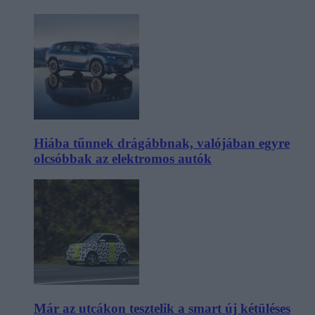
Hiába tűnnek drágábbnak, valójában egyre
olcsóbbak az elektromos autók
Már az utcákon tesztelik a smart új kétüléses