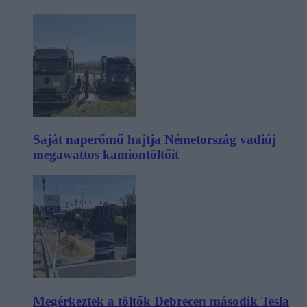
Saját naperőmű hajtja Németország vadiúj
megawattos kamiontöltőit
Megérkeztek a töltők Debrecen második Tesla