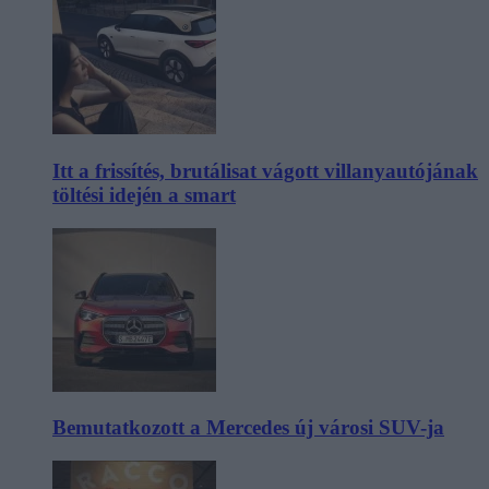
Itt a frissítés, brutálisat vágott villanyautójának
töltési idején a smart
Bemutatkozott a Mercedes új városi SUV-ja