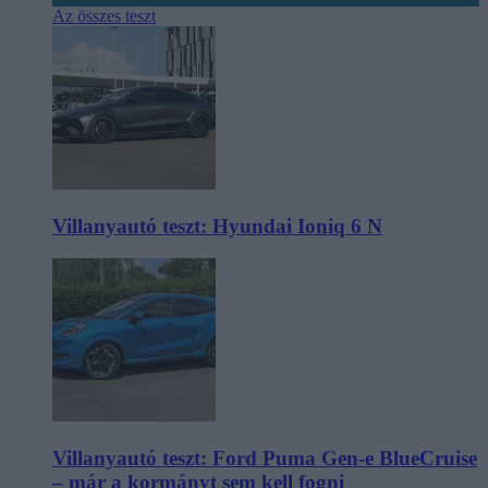
Az összes teszt
Villanyautó teszt: Hyundai Ioniq 6 N
Villanyautó teszt: Ford Puma Gen-e BlueCruise
– már a kormányt sem kell fogni