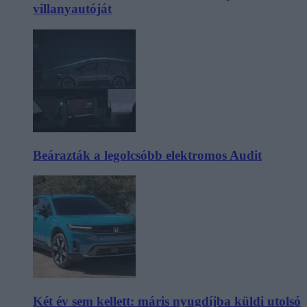
villanyautóját
Beárazták a legolcsóbb elektromos Audit
Két év sem kellett: máris nyugdíjba küldi utolsó