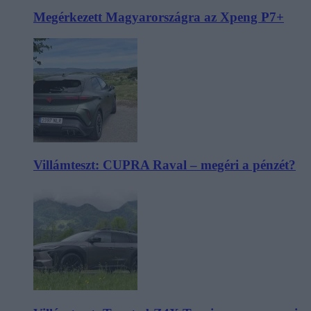
Megérkezett Magyarországra az Xpeng P7+
Villámteszt: CUPRA Raval – megéri a pénzét?