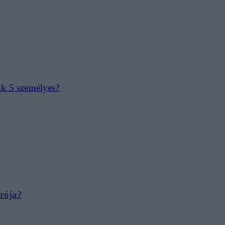
ak 5 személyes?
irója?