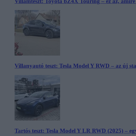
Villámteszt: Toyota bZ4X Touring – ez az, amir
Villanyautó teszt: Tesla Model Y RWD – az új s
Tartós teszt: Tesla Model Y LR RWD (2025) – egy 