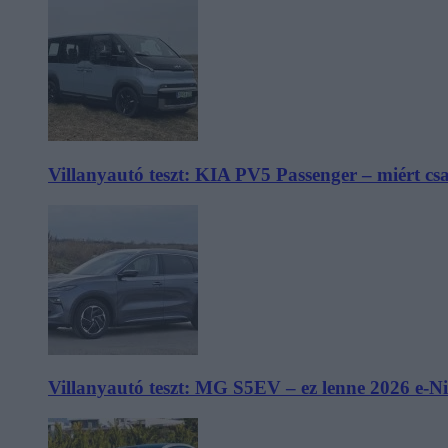
Villanyautó teszt: KIA PV5 Passenger – miért cs
Villanyautó teszt: MG S5EV – ez lenne 2026 e-N