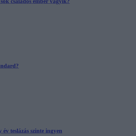
e sok családos ember vágyik?
tandard?
év teslázás szinte ingyen