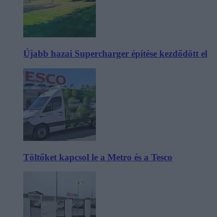
Újabb hazai Supercharger építése kezdődött el
Töltőket kapcsol le a Metro és a Tesco