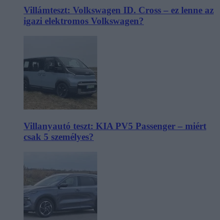
Villámteszt: Volkswagen ID. Cross – ez lenne az
igazi elektromos Volkswagen?
Villanyautó teszt: KIA PV5 Passenger – miért
csak 5 személyes?