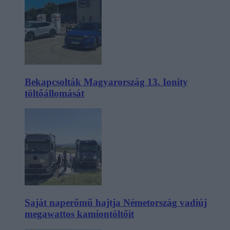
Bekapcsolták Magyarország 13. Ionity
töltőállomását
Saját naperőmű hajtja Németország vadiúj
megawattos kamiontöltőit