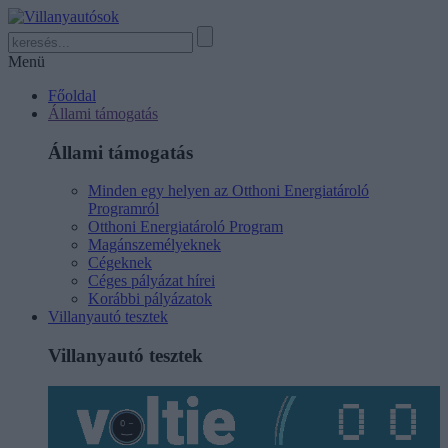
Menü
Főoldal
Állami támogatás
Állami támogatás
Minden egy helyen az Otthoni Energiatároló
Programról
Otthoni Energiatároló Program
Magánszemélyeknek
Cégeknek
Céges pályázat hírei
Korábbi pályázatok
Villanyautó tesztek
Villanyautó tesztek