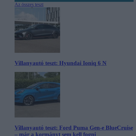
Az összes teszt
Villanyautó teszt: Hyundai Ioniq 6 N
Villanyautó teszt: Ford Puma Gen-e BlueCruise
– már a kormányt sem kell fogni