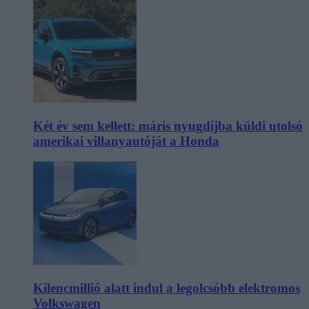
Két év sem kellett: máris nyugdíjba küldi utolsó
amerikai villanyautóját a Honda
Kilencmillió alatt indul a legolcsóbb elektromos
Volkswagen