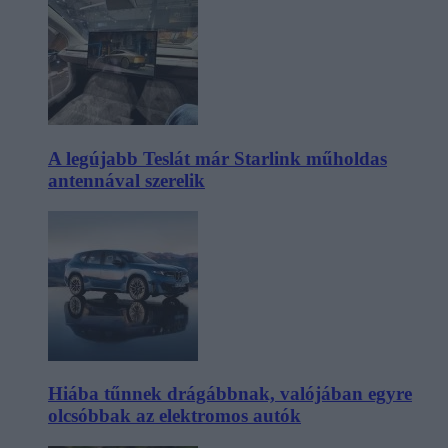
A legújabb Teslát már Starlink műholdas
antennával szerelik
Hiába tűnnek drágábbnak, valójában egyre
olcsóbbak az elektromos autók