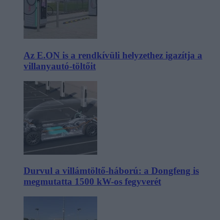
Az E.ON is a rendkívüli helyzethez igazítja a
villanyautó-töltőit
Durvul a villámtöltő-háború: a Dongfeng is
megmutatta 1500 kW-os fegyverét