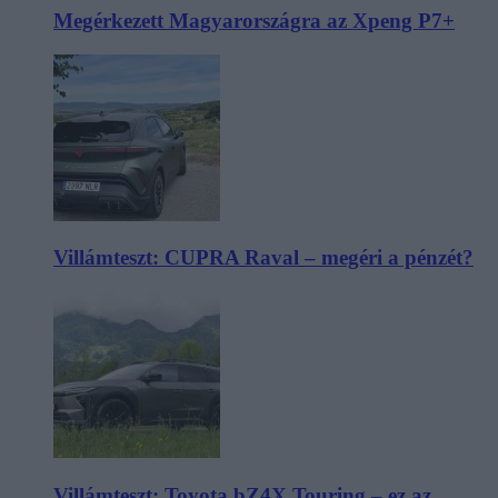
Megérkezett Magyarországra az Xpeng P7+
Villámteszt: CUPRA Raval – megéri a pénzét?
Villámteszt: Toyota bZ4X Touring – ez az,