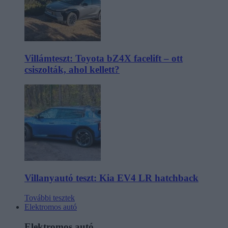
Villámteszt: Toyota bZ4X facelift – ott
csiszolták, ahol kellett?
Villanyautó teszt: Kia EV4 LR hatchback
További tesztek
Elektromos autó
Elektromos autó