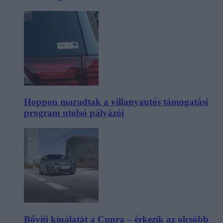
Hoppon maradtak a villanyautós támogatási
program utolsó pályázói
Bővíti kínálatát a Cupra – érkezik az olcsóbb