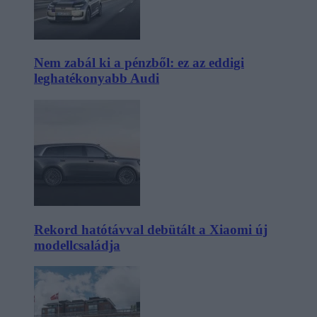
Nem zabál ki a pénzből: ez az eddigi
leghatékonyabb Audi
Rekord hatótávval debütált a Xiaomi új
modellcsaládja