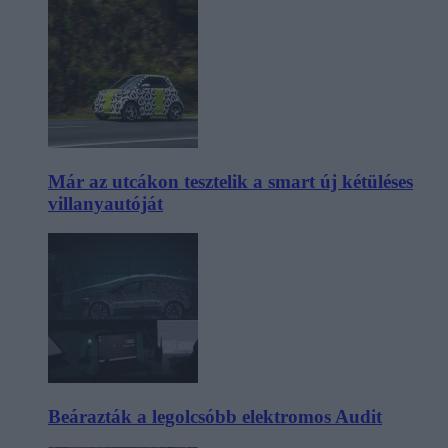
Már az utcákon tesztelik a smart új kétüléses
villanyautóját
Beárazták a legolcsóbb elektromos Audit