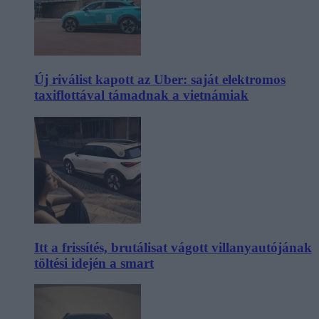
Új riválist kapott az Uber: saját elektromos
taxiflottával támadnak a vietnámiak
Itt a frissítés, brutálisat vágott villanyautójának
töltési idején a smart