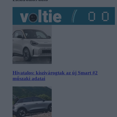
Hivatalos: kiszivárogtak az új Smart #2
műszaki adatai