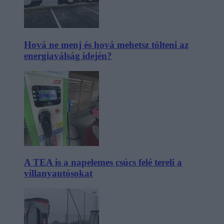
Hová ne menj és hová mehetsz tölteni az
energiaválság idején?
A TEA is a napelemes csúcs felé tereli a
villanyautósokat