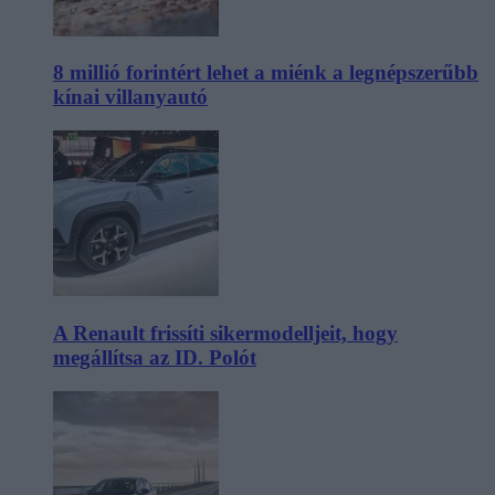
8 millió forintért lehet a miénk a legnépszerűbb
kínai villanyautó
A Renault frissíti sikermodelljeit, hogy
megállítsa az ID. Polót