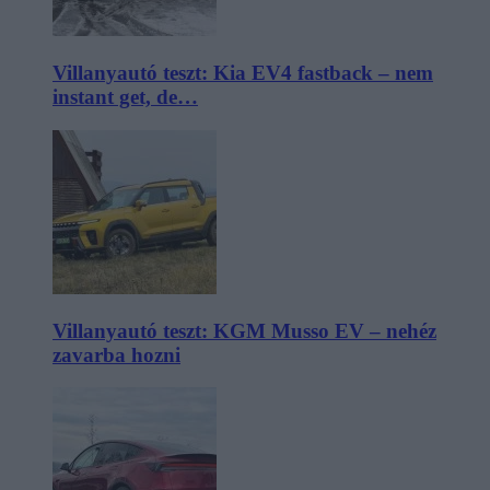
Villanyautó teszt: Kia EV4 fastback – nem
instant get, de…
Villanyautó teszt: KGM Musso EV – nehéz
zavarba hozni