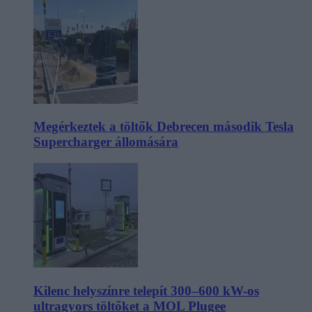
Megérkeztek a töltők Debrecen második Tesla
Supercharger állomására
Kilenc helyszínre telepít 300–600 kW-os
ultragyors töltőket a MOL Plugee