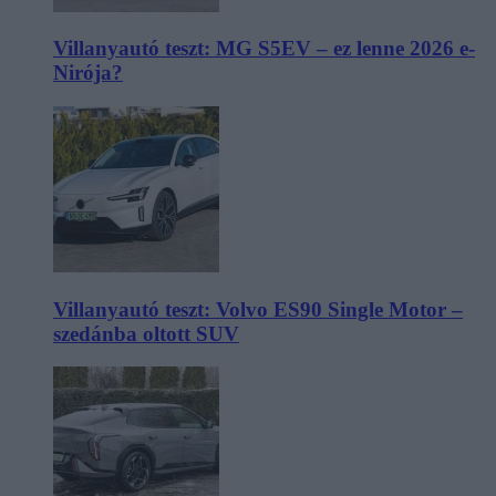
Villanyautó teszt: MG S5EV – ez lenne 2026 e-
Nirója?
Villanyautó teszt: Volvo ES90 Single Motor –
szedánba oltott SUV