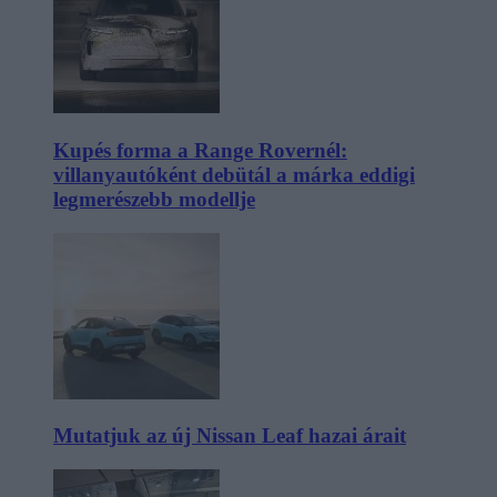
Kupés forma a Range Rovernél:
villanyautóként debütál a márka eddigi
legmerészebb modellje
Mutatjuk az új Nissan Leaf hazai árait