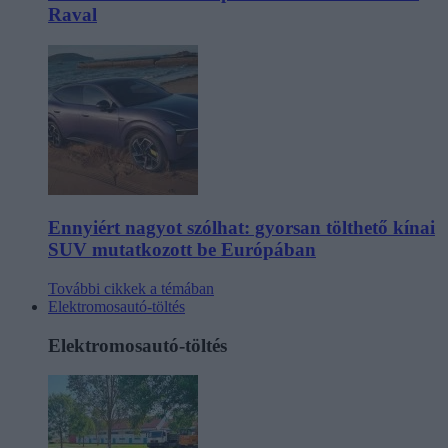
Raval
Ennyiért nagyot szólhat: gyorsan tölthető kínai
SUV mutatkozott be Európában
További cikkek a témában
Elektromosautó-töltés
Elektromosautó-töltés