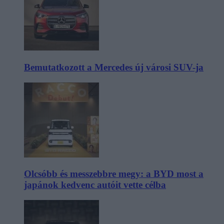
Bemutatkozott a Mercedes új városi SUV-ja
Olcsóbb és messzebbre megy: a BYD most a
japánok kedvenc autóit vette célba