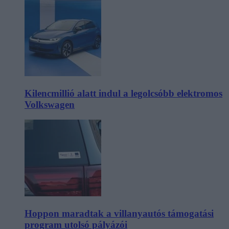
Kilencmillió alatt indul a legolcsóbb elektromos
Volkswagen
Hoppon maradtak a villanyautós támogatási
program utolsó pályázói