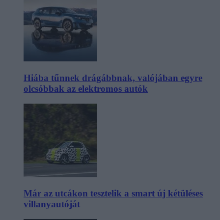
Hiába tűnnek drágábbnak, valójában egyre
olcsóbbak az elektromos autók
Már az utcákon tesztelik a smart új kétüléses
villanyautóját