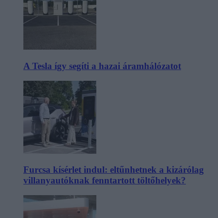
A Tesla így segíti a hazai áramhálózatot
Furcsa kísérlet indul: eltűnhetnek a kizárólag
villanyautóknak fenntartott töltőhelyek?