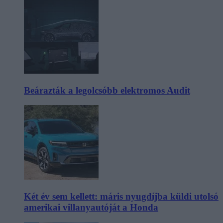
Beárazták a legolcsóbb elektromos Audit
Két év sem kellett: máris nyugdíjba küldi utolsó
amerikai villanyautóját a Honda