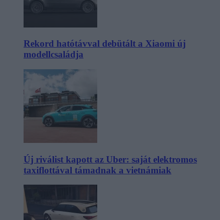
Rekord hatótávval debütált a Xiaomi új
modellcsaládja
Új riválist kapott az Uber: saját elektromos
taxiflottával támadnak a vietnámiak