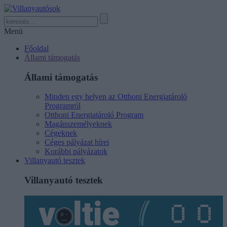
Menü
Főoldal
Állami támogatás
Állami támogatás
Minden egy helyen az Otthoni Energiatároló
Programról
Otthoni Energiatároló Program
Magánszemélyeknek
Cégeknek
Céges pályázat hírei
Korábbi pályázatok
Villanyautó tesztek
Villanyautó tesztek