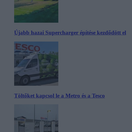
Újabb hazai Supercharger építése kezdődött el
Töltőket kapcsol le a Metro és a Tesco