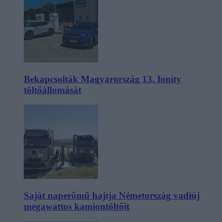
Bekapcsolták Magyarország 13. Ionity
töltőállomását
Saját naperőmű hajtja Németország vadiúj
megawattos kamiontöltőit