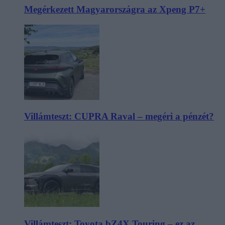
Megérkezett Magyarországra az Xpeng P7+
Villámteszt: CUPRA Raval – megéri a pénzét?
Villámteszt: Toyota bZ4X Touring – ez az,