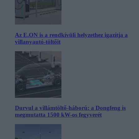
Az E.ON is a rendkívüli helyzethez igazítja a
villanyautó-töltőit
Durvul a villámtöltő-háború: a Dongfeng is
megmutatta 1500 kW-os fegyverét