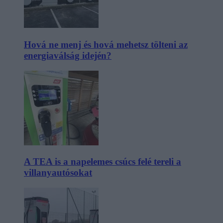
Hová ne menj és hová mehetsz tölteni az
energiaválság idején?
A TEA is a napelemes csúcs felé tereli a
villanyautósokat