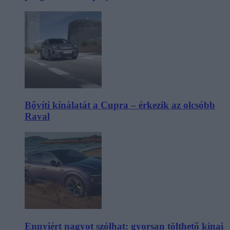
Bővíti kínálatát a Cupra – érkezik az olcsóbb
Raval
Ennyiért nagyot szólhat: gyorsan tölthető kínai