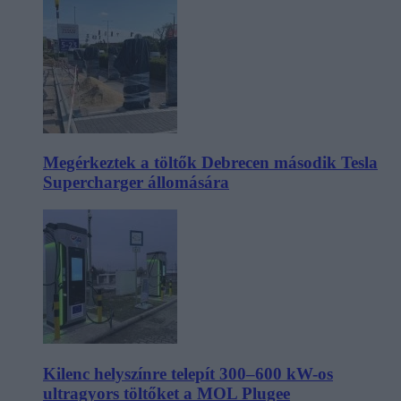
Megérkeztek a töltők Debrecen második Tesla
Supercharger állomására
Kilenc helyszínre telepít 300–600 kW-os
ultragyors töltőket a MOL Plugee