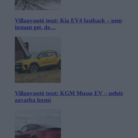
Villanyautó teszt: Kia EV4 fastback – nem
instant get, de…
Villanyautó teszt: KGM Musso EV – nehéz
zavarba hozni