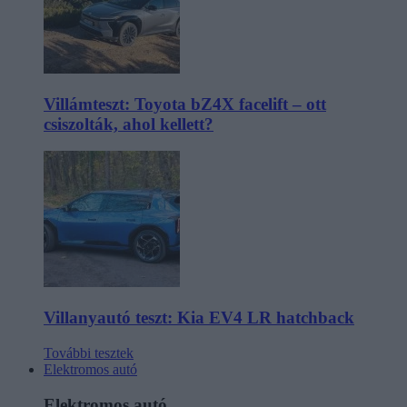
Villámteszt: Toyota bZ4X facelift – ott
csiszolták, ahol kellett?
Villanyautó teszt: Kia EV4 LR hatchback
További tesztek
Elektromos autó
Elektromos autó