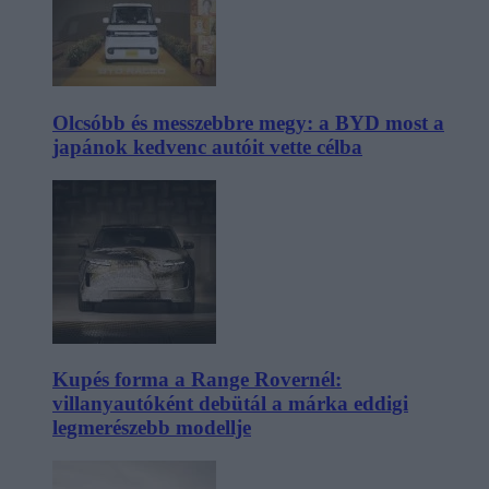
Olcsóbb és messzebbre megy: a BYD most a
japánok kedvenc autóit vette célba
Kupés forma a Range Rovernél:
villanyautóként debütál a márka eddigi
legmerészebb modellje