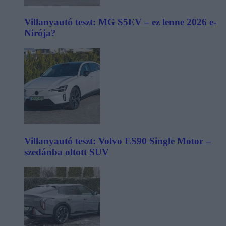
Villanyautó teszt: MG S5EV – ez lenne 2026 e-
Nirója?
Villanyautó teszt: Volvo ES90 Single Motor –
szedánba oltott SUV