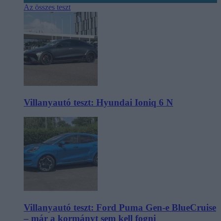
Az összes teszt
Villanyautó teszt: Hyundai Ioniq 6 N
Villanyautó teszt: Ford Puma Gen-e BlueCruise
– már a kormányt sem kell fogni