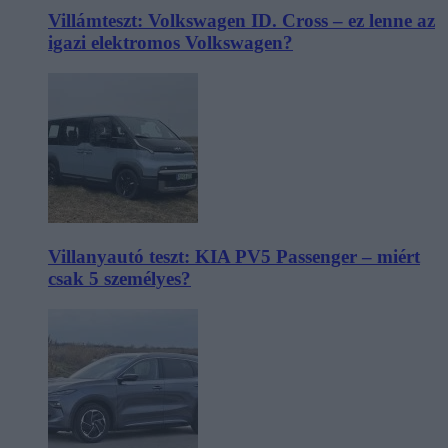
Villámteszt: Volkswagen ID. Cross – ez lenne az
igazi elektromos Volkswagen?
Villanyautó teszt: KIA PV5 Passenger – miért
csak 5 személyes?