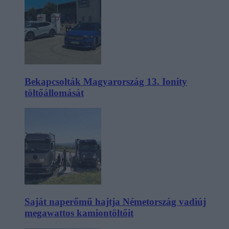
Bekapcsolták Magyarország 13. Ionity
töltőállomását
Saját naperőmű hajtja Németország vadiúj
megawattos kamiontöltőit