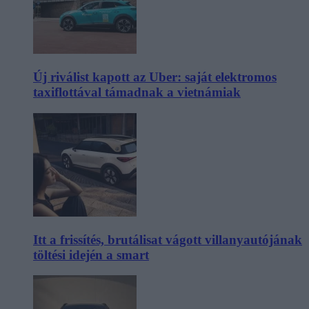
Új riválist kapott az Uber: saját elektromos
taxiflottával támadnak a vietnámiak
Itt a frissítés, brutálisat vágott villanyautójának
töltési idején a smart