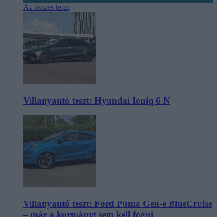
Az összes teszt
Villanyautó teszt: Hyundai Ioniq 6 N
Villanyautó teszt: Ford Puma Gen-e BlueCruise
– már a kormányt sem kell fogni