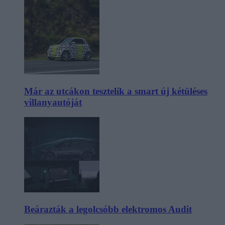
Már az utcákon tesztelik a smart új kétüléses
villanyautóját
Beárazták a legolcsóbb elektromos Audit