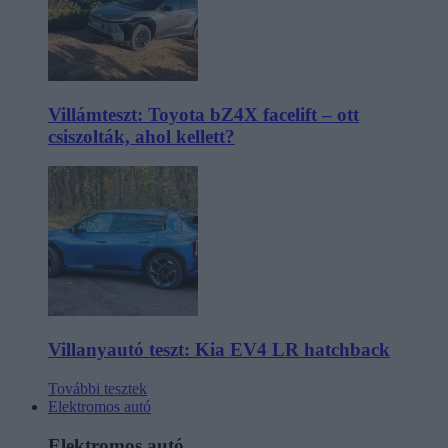
Villámteszt: Toyota bZ4X facelift – ott
csiszolták, ahol kellett?
Villanyautó teszt: Kia EV4 LR hatchback
További tesztek
Elektromos autó
Elektromos autó