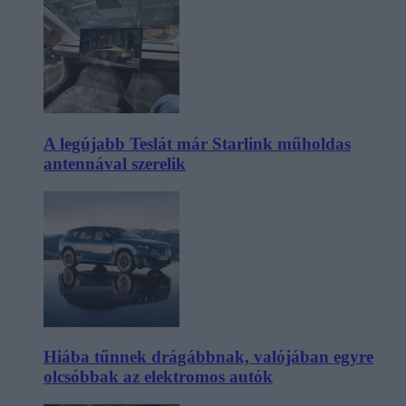
A legújabb Teslát már Starlink műholdas
antennával szerelik
Hiába tűnnek drágábbnak, valójában egyre
olcsóbbak az elektromos autók