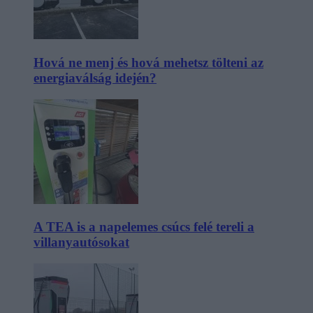
Hová ne menj és hová mehetsz tölteni az
energiaválság idején?
A TEA is a napelemes csúcs felé tereli a
villanyautósokat