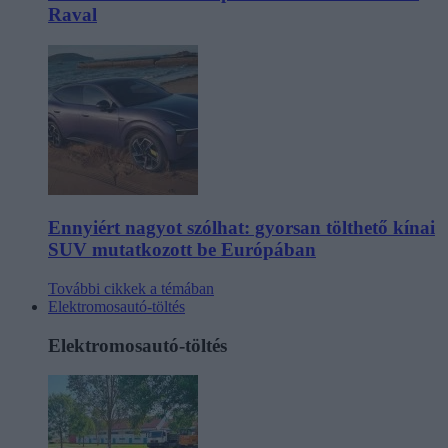
Raval
Ennyiért nagyot szólhat: gyorsan tölthető kínai
SUV mutatkozott be Európában
További cikkek a témában
Elektromosautó-töltés
Elektromosautó-töltés