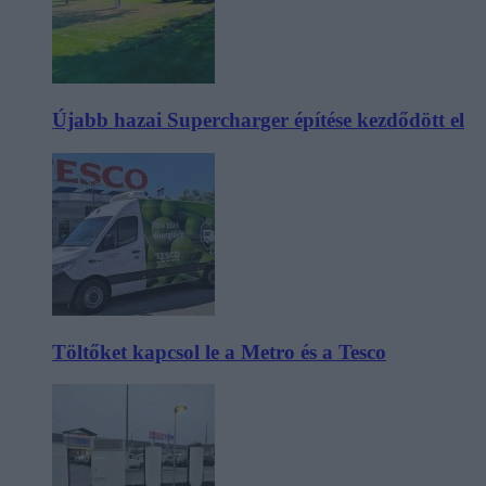
Újabb hazai Supercharger építése kezdődött el
Töltőket kapcsol le a Metro és a Tesco