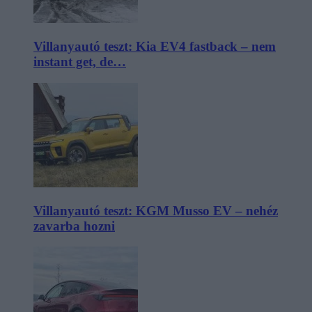
Villanyautó teszt: Kia EV4 fastback – nem
instant get, de…
Villanyautó teszt: KGM Musso EV – nehéz
zavarba hozni