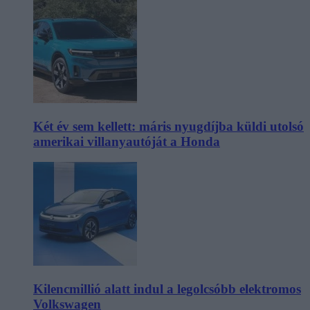
Két év sem kellett: máris nyugdíjba küldi utolsó
amerikai villanyautóját a Honda
Kilencmillió alatt indul a legolcsóbb elektromos
Volkswagen