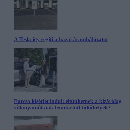
A Tesla így segíti a hazai áramhálózatot
Furcsa kísérlet indul: eltűnhetnek a kizárólag
villanyautóknak fenntartott töltőhelyek?