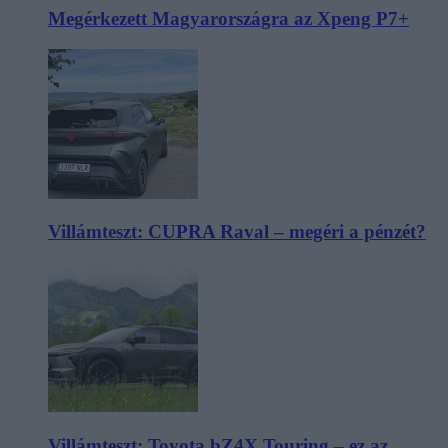
Megérkezett Magyarországra az Xpeng P7+
Villámteszt: CUPRA Raval – megéri a pénzét?
Villámteszt: Toyota bZ4X Touring – ez az,