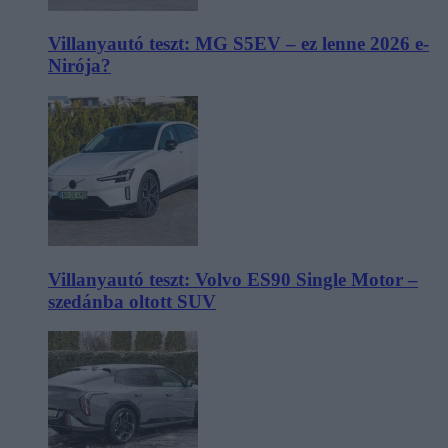
Villanyautó teszt: MG S5EV – ez lenne 2026 e-
Nirója?
Villanyautó teszt: Volvo ES90 Single Motor –
szedánba oltott SUV