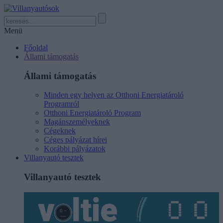
Menü
Főoldal
Állami támogatás
Állami támogatás
Minden egy helyen az Otthoni Energiatároló
Programról
Otthoni Energiatároló Program
Magánszemélyeknek
Cégeknek
Céges pályázat hírei
Korábbi pályázatok
Villanyautó tesztek
Villanyautó tesztek