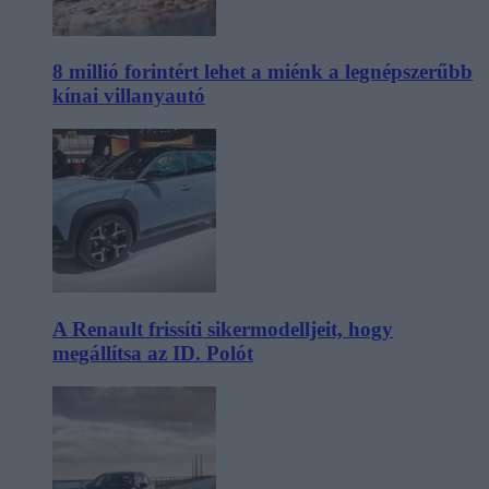
8 millió forintért lehet a miénk a legnépszerűbb
kínai villanyautó
A Renault frissíti sikermodelljeit, hogy
megállítsa az ID. Polót