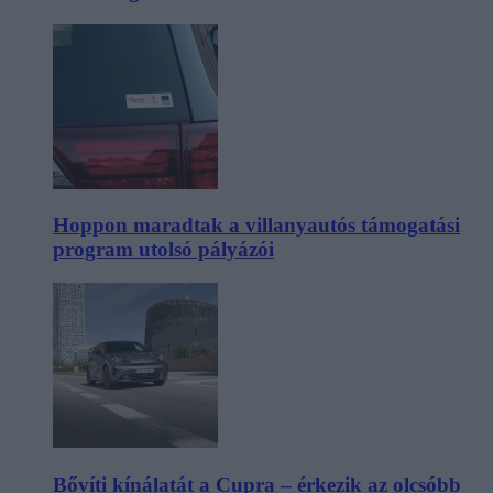
Hoppon maradtak a villanyautós támogatási
program utolsó pályázói
Bővíti kínálatát a Cupra – érkezik az olcsóbb