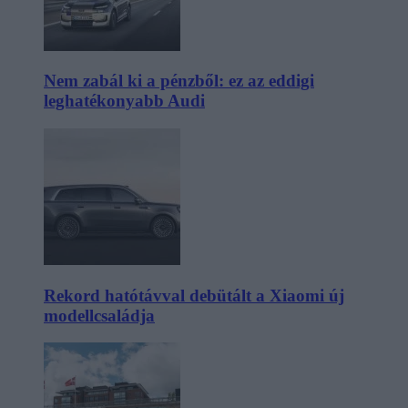
Nem zabál ki a pénzből: ez az eddigi
leghatékonyabb Audi
Rekord hatótávval debütált a Xiaomi új
modellcsaládja