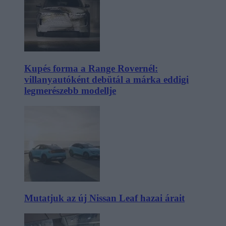
Kupés forma a Range Rovernél:
villanyautóként debütál a márka eddigi
legmerészebb modellje
Mutatjuk az új Nissan Leaf hazai árait