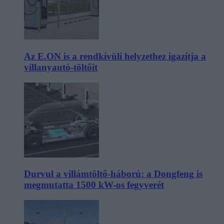
Az E.ON is a rendkívüli helyzethez igazítja a
villanyautó-töltőit
Durvul a villámtöltő-háború: a Dongfeng is
megmutatta 1500 kW-os fegyverét