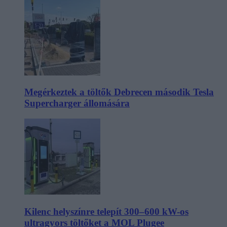
Megérkeztek a töltők Debrecen második Tesla
Supercharger állomására
Kilenc helyszínre telepít 300–600 kW-os
ultragyors töltőket a MOL Plugee