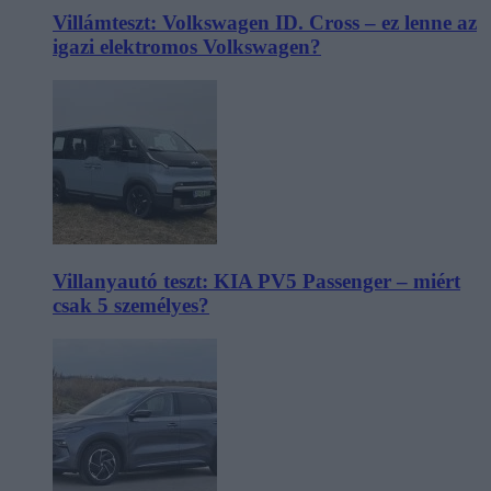
Villámteszt: Volkswagen ID. Cross – ez lenne az
igazi elektromos Volkswagen?
Villanyautó teszt: KIA PV5 Passenger – miért
csak 5 személyes?