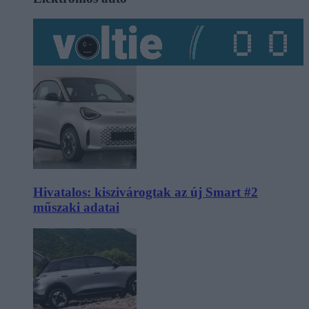
Hivatalos: kiszivárogtak az új Smart #2
műszaki adatai