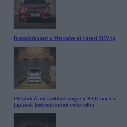
Bemutatkozott a Mercedes új városi SUV-ja
Olcsóbb és messzebbre megy: a BYD most a
japánok kedvenc autóit vette célba