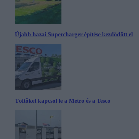
Újabb hazai Supercharger építése kezdődött el
Töltőket kapcsol le a Metro és a Tesco