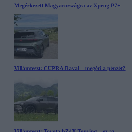
Megérkezett Magyarországra az Xpeng P7+
Villámteszt: CUPRA Raval – megéri a pénzét?
Villámteszt: Toyota bZ4X Touring – ez az,