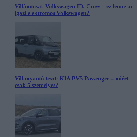
Villámteszt: Volkswagen ID. Cross – ez lenne az
igazi elektromos Volkswagen?
Villanyautó teszt: KIA PV5 Passenger – miért
csak 5 személyes?