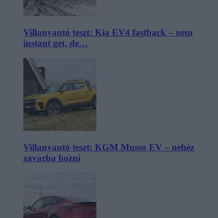
Villanyautó teszt: Kia EV4 fastback – nem
instant get, de…
Villanyautó teszt: KGM Musso EV – nehéz
zavarba hozni