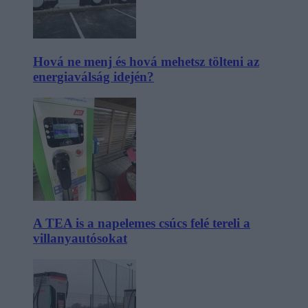
Hová ne menj és hová mehetsz tölteni az
energiaválság idején?
A TEA is a napelemes csúcs felé tereli a
villanyautósokat