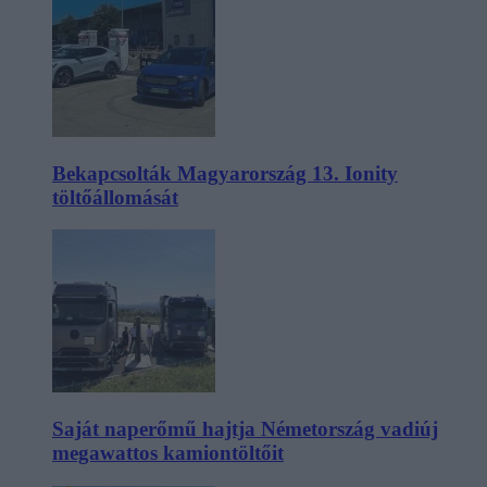
Bekapcsolták Magyarország 13. Ionity
töltőállomását
Saját naperőmű hajtja Németország vadiúj
megawattos kamiontöltőit