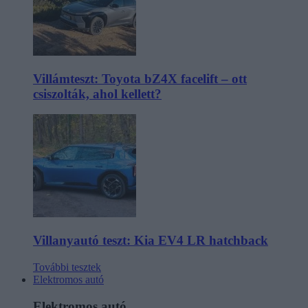
Villámteszt: Toyota bZ4X facelift – ott
csiszolták, ahol kellett?
Villanyautó teszt: Kia EV4 LR hatchback
További tesztek
Elektromos autó
Elektromos autó