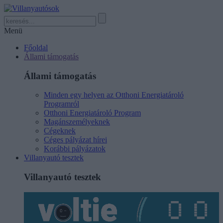
Menü
Főoldal
Állami támogatás
Állami támogatás
Minden egy helyen az Otthoni Energiatároló
Programról
Otthoni Energiatároló Program
Magánszemélyeknek
Cégeknek
Céges pályázat hírei
Korábbi pályázatok
Villanyautó tesztek
Villanyautó tesztek