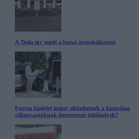
A Tesla így segíti a hazai áramhálózatot
Furcsa kísérlet indul: eltűnhetnek a kizárólag
villanyautóknak fenntartott töltőhelyek?