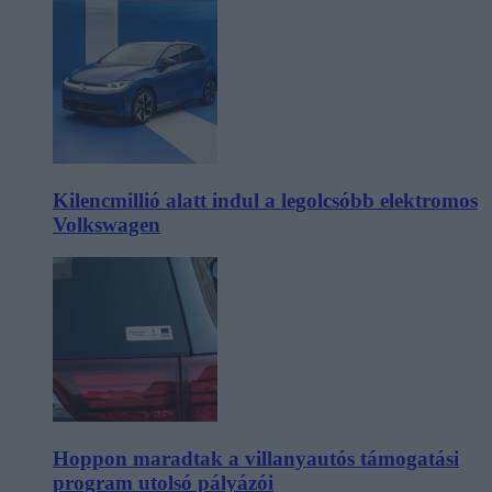
Kilencmillió alatt indul a legolcsóbb elektromos
Volkswagen
Hoppon maradtak a villanyautós támogatási
program utolsó pályázói