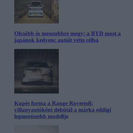
Olcsóbb és messzebbre megy: a BYD most a
japánok kedvenc autóit vette célba
Kupés forma a Range Rovernél:
villanyautóként debütál a márka eddigi
legmerészebb modellje