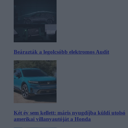
Beárazták a legolcsóbb elektromos Audit
Két év sem kellett: máris nyugdíjba küldi utolsó
amerikai villanyautóját a Honda