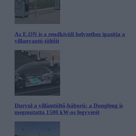
Az E.ON is a rendkívüli helyzethez igazítja a
villanyautó-töltőit
Durvul a villámtöltő-háború: a Dongfeng is
megmutatta 1500 kW-os fegyverét