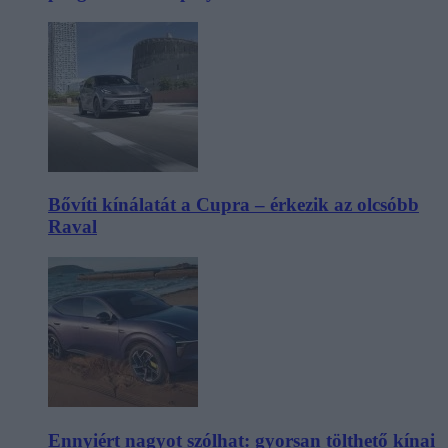
Bővíti kínálatát a Cupra – érkezik az olcsóbb
Raval
Ennyiért nagyot szólhat: gyorsan tölthető kínai