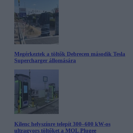
Megérkeztek a töltők Debrecen második Tesla
Supercharger állomására
Kilenc helyszínre telepít 300–600 kW-os
ultragyors töltőket a MOL Plugee