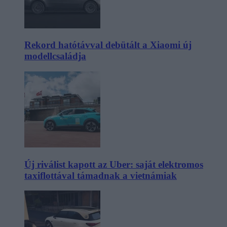
Rekord hatótávval debütált a Xiaomi új
modellcsaládja
Új riválist kapott az Uber: saját elektromos
taxiflottával támadnak a vietnámiak