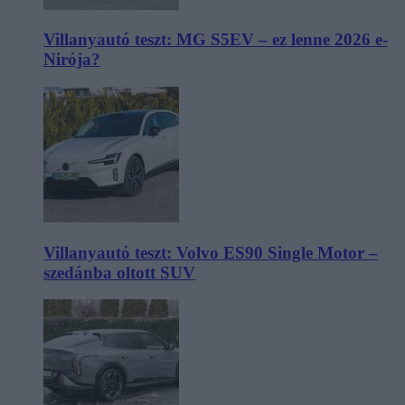
Villanyautó teszt: MG S5EV – ez lenne 2026 e-
Nirója?
Villanyautó teszt: Volvo ES90 Single Motor –
szedánba oltott SUV