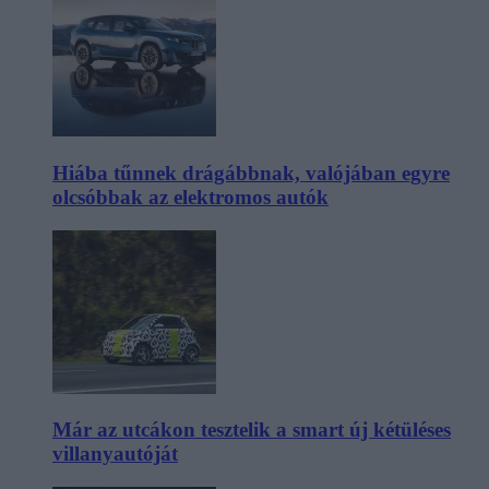
Hiába tűnnek drágábbnak, valójában egyre
olcsóbbak az elektromos autók
Már az utcákon tesztelik a smart új kétüléses
villanyautóját