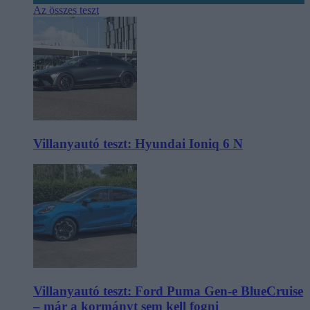
Az összes teszt
Villanyautó teszt: Hyundai Ioniq 6 N
Villanyautó teszt: Ford Puma Gen-e BlueCruise
– már a kormányt sem kell fogni