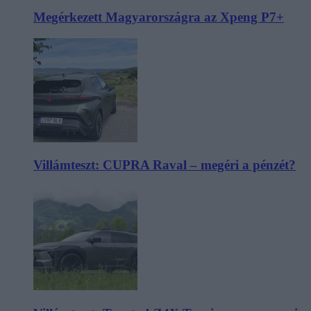
Megérkezett Magyarországra az Xpeng P7+
Villámteszt: CUPRA Raval – megéri a pénzét?