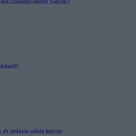
e sok családos ember vágyik?
tandard?
év teslázás szinte ingyen