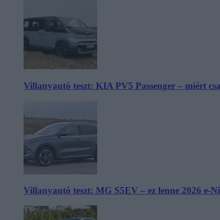
Villanyautó teszt: KIA PV5 Passenger – miért cs
Villanyautó teszt: MG S5EV – ez lenne 2026 e-N