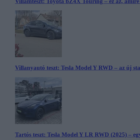
Villámteszt: Toyota bZ4X Touring – ez az, amir
Villanyautó teszt: Tesla Model Y RWD – az új s
Tartós teszt: Tesla Model Y LR RWD (2025) – egy 