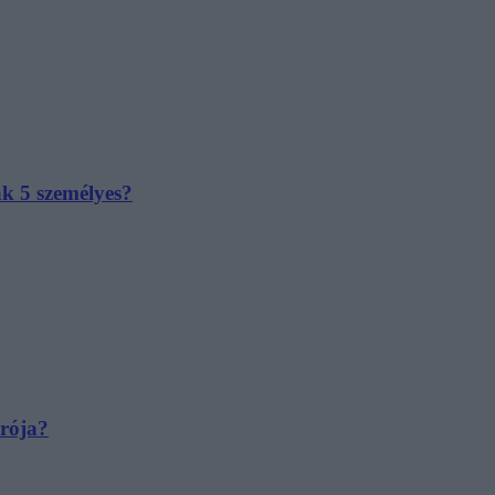
ak 5 személyes?
irója?