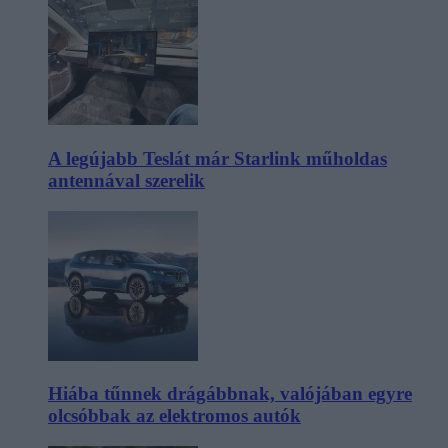
A legújabb Teslát már Starlink műholdas
antennával szerelik
Hiába tűnnek drágábbnak, valójában egyre
olcsóbbak az elektromos autók