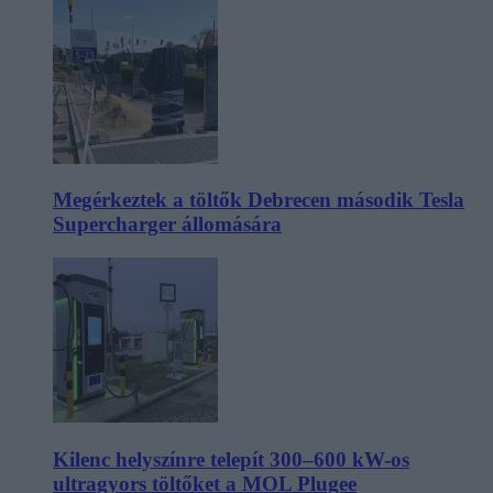
Megérkeztek a töltők Debrecen második Tesla
Supercharger állomására
Kilenc helyszínre telepít 300–600 kW-os
ultragyors töltőket a MOL Plugee