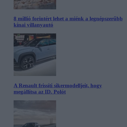
8 millió forintért lehet a miénk a legnépszerűbb
kínai villanyautó
A Renault frissíti sikermodelljeit, hogy
megállítsa az ID. Polót