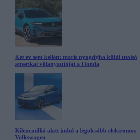
Két év sem kellett: máris nyugdíjba küldi utolsó
amerikai villanyautóját a Honda
Kilencmillió alatt indul a legolcsóbb elektromos
Volkswagen