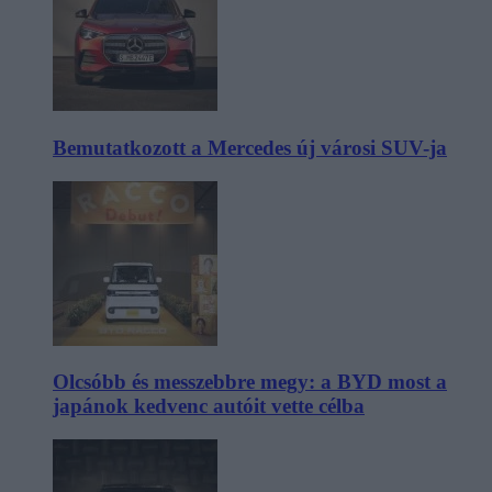
Bemutatkozott a Mercedes új városi SUV-ja
Olcsóbb és messzebbre megy: a BYD most a
japánok kedvenc autóit vette célba