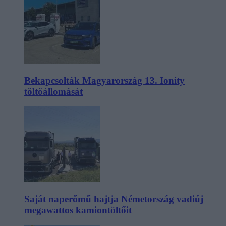
Bekapcsolták Magyarország 13. Ionity
töltőállomását
Saját naperőmű hajtja Németország vadiúj
megawattos kamiontöltőit