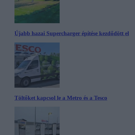
Újabb hazai Supercharger építése kezdődött el
Töltőket kapcsol le a Metro és a Tesco