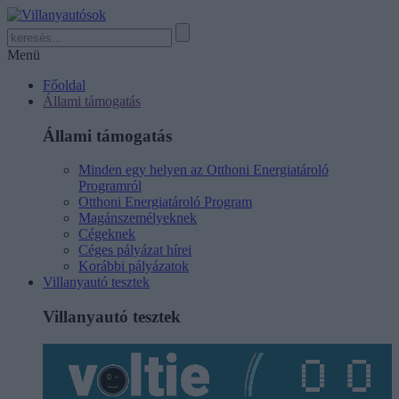
Menü
Főoldal
Állami támogatás
Állami támogatás
Minden egy helyen az Otthoni Energiatároló
Programról
Otthoni Energiatároló Program
Magánszemélyeknek
Cégeknek
Céges pályázat hírei
Korábbi pályázatok
Villanyautó tesztek
Villanyautó tesztek