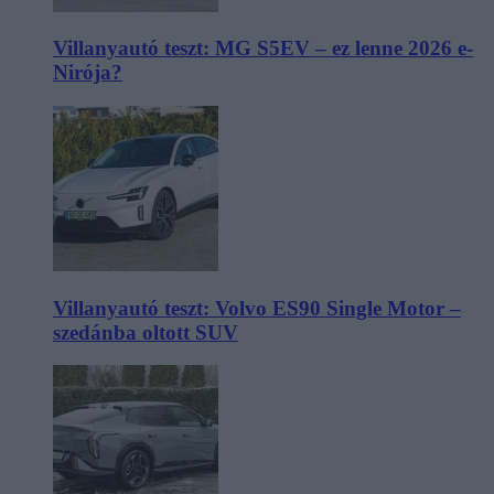
Villanyautó teszt: MG S5EV – ez lenne 2026 e-
Nirója?
Villanyautó teszt: Volvo ES90 Single Motor –
szedánba oltott SUV