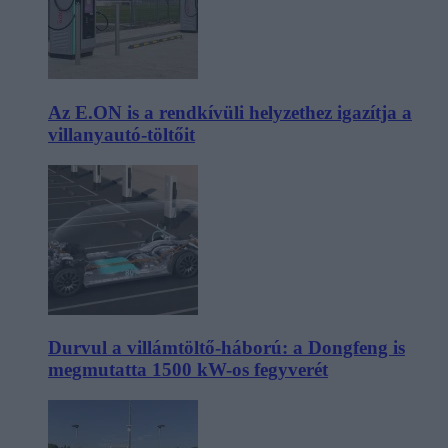
Az E.ON is a rendkívüli helyzethez igazítja a
villanyautó-töltőit
Durvul a villámtöltő-háború: a Dongfeng is
megmutatta 1500 kW-os fegyverét