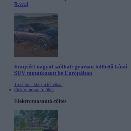
Raval
Ennyiért nagyot szólhat: gyorsan tölthető kínai
SUV mutatkozott be Európában
További cikkek a témában
Elektromosautó-töltés
Elektromosautó-töltés