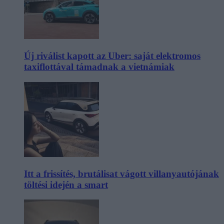
Új riválist kapott az Uber: saját elektromos
taxiflottával támadnak a vietnámiak
Itt a frissítés, brutálisat vágott villanyautójának
töltési idején a smart