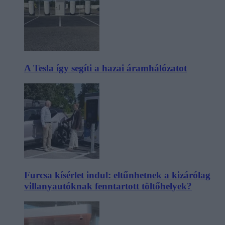
A Tesla így segíti a hazai áramhálózatot
Furcsa kísérlet indul: eltűnhetnek a kizárólag
villanyautóknak fenntartott töltőhelyek?