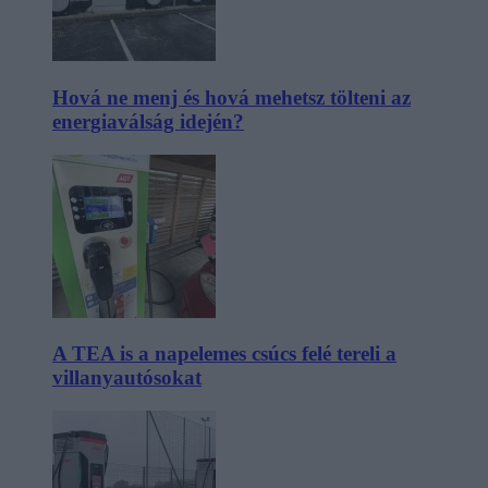
Hová ne menj és hová mehetsz tölteni az
energiaválság idején?
A TEA is a napelemes csúcs felé tereli a
villanyautósokat