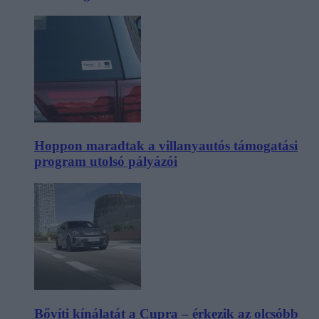
Hoppon maradtak a villanyautós támogatási
program utolsó pályázói
Bővíti kínálatát a Cupra – érkezik az olcsóbb