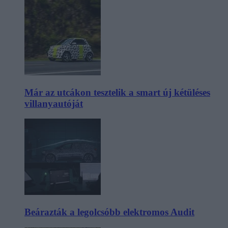
Már az utcákon tesztelik a smart új kétüléses
villanyautóját
Beárazták a legolcsóbb elektromos Audit