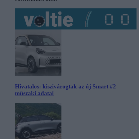
Hivatalos: kiszivárogtak az új Smart #2
műszaki adatai