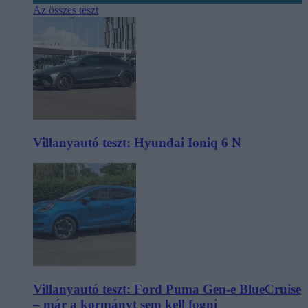
Az összes teszt
Villanyautó teszt: Hyundai Ioniq 6 N
Villanyautó teszt: Ford Puma Gen-e BlueCruise
– már a kormányt sem kell fogni