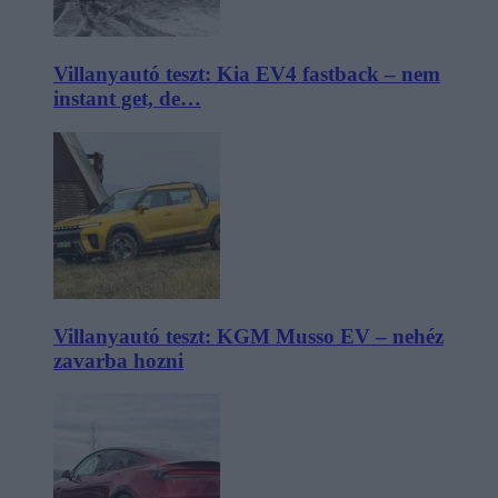
Villanyautó teszt: Kia EV4 fastback – nem
instant get, de…
Villanyautó teszt: KGM Musso EV – nehéz
zavarba hozni