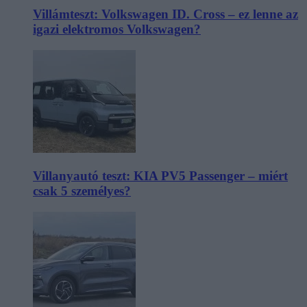
Villámteszt: Volkswagen ID. Cross – ez lenne az
igazi elektromos Volkswagen?
Villanyautó teszt: KIA PV5 Passenger – miért
csak 5 személyes?