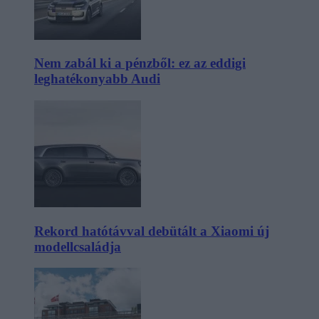
Nem zabál ki a pénzből: ez az eddigi
leghatékonyabb Audi
Rekord hatótávval debütált a Xiaomi új
modellcsaládja