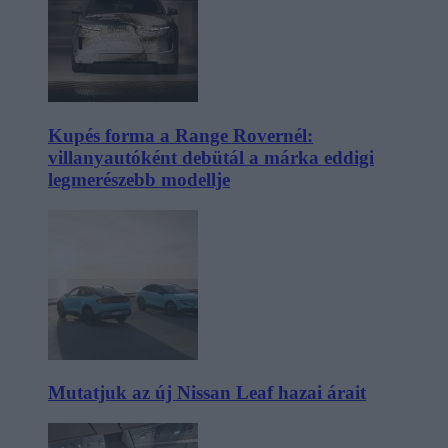
Kupés forma a Range Rovernél:
villanyautóként debütál a márka eddigi
legmerészebb modellje
Mutatjuk az új Nissan Leaf hazai árait