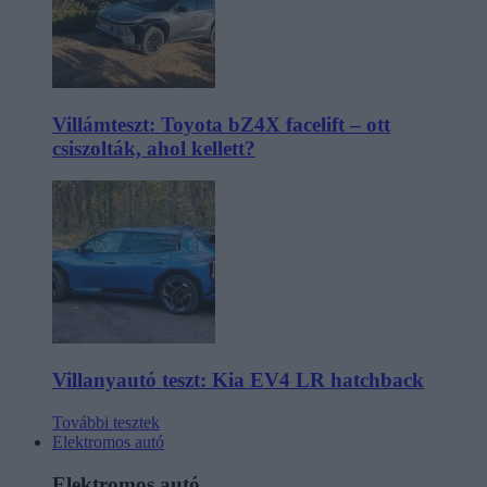
Villámteszt: Toyota bZ4X facelift – ott
csiszolták, ahol kellett?
Villanyautó teszt: Kia EV4 LR hatchback
További tesztek
Elektromos autó
Elektromos autó