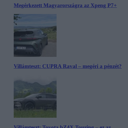
Megérkezett Magyarországra az Xpeng P7+
Villámteszt: CUPRA Raval – megéri a pénzét?
Villámteszt: Toyota bZ4X Touring – ez az,