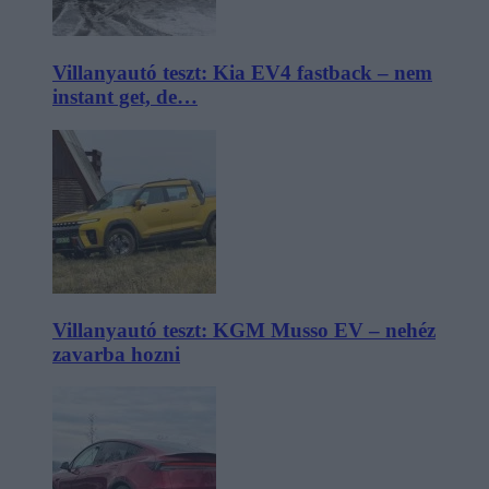
Villanyautó teszt: Kia EV4 fastback – nem
instant get, de…
Villanyautó teszt: KGM Musso EV – nehéz
zavarba hozni