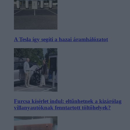
A Tesla így segíti a hazai áramhálózatot
Furcsa kísérlet indul: eltűnhetnek a kizárólag
villanyautóknak fenntartott töltőhelyek?