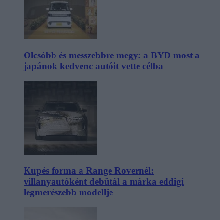
Olcsóbb és messzebbre megy: a BYD most a
japánok kedvenc autóit vette célba
Kupés forma a Range Rovernél:
villanyautóként debütál a márka eddigi
legmerészebb modellje