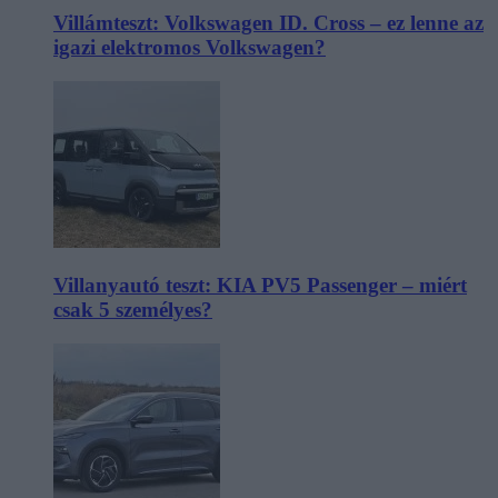
Villámteszt: Volkswagen ID. Cross – ez lenne az
igazi elektromos Volkswagen?
Villanyautó teszt: KIA PV5 Passenger – miért
csak 5 személyes?