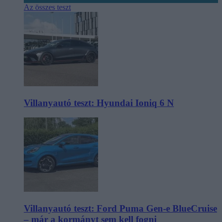
Az összes teszt
Villanyautó teszt: Hyundai Ioniq 6 N
Villanyautó teszt: Ford Puma Gen-e BlueCruise
– már a kormányt sem kell fogni