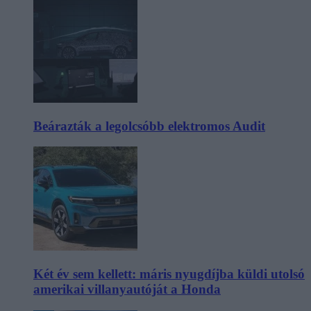
Beárazták a legolcsóbb elektromos Audit
Két év sem kellett: máris nyugdíjba küldi utolsó
amerikai villanyautóját a Honda