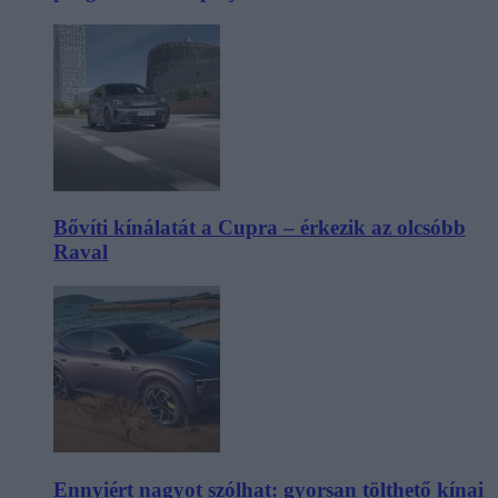
Bővíti kínálatát a Cupra – érkezik az olcsóbb
Raval
Ennyiért nagyot szólhat: gyorsan tölthető kínai