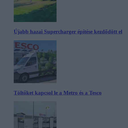
Újabb hazai Supercharger építése kezdődött el
Töltőket kapcsol le a Metro és a Tesco