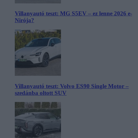
Villanyautó teszt: MG S5EV – ez lenne 2026 e-
Nirója?
Villanyautó teszt: Volvo ES90 Single Motor –
szedánba oltott SUV