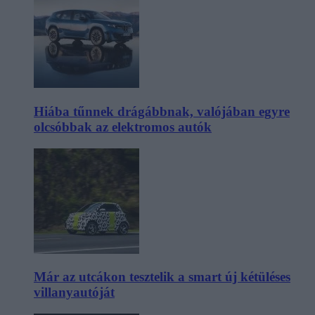
Hiába tűnnek drágábbnak, valójában egyre
olcsóbbak az elektromos autók
Már az utcákon tesztelik a smart új kétüléses
villanyautóját