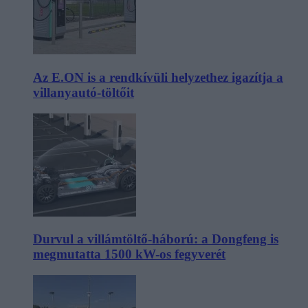
Az E.ON is a rendkívüli helyzethez igazítja a
villanyautó-töltőit
Durvul a villámtöltő-háború: a Dongfeng is
megmutatta 1500 kW-os fegyverét