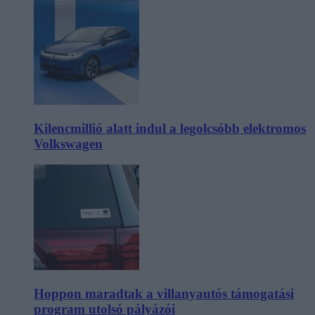
Kilencmillió alatt indul a legolcsóbb elektromos
Volkswagen
Hoppon maradtak a villanyautós támogatási
program utolsó pályázói