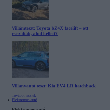
Villámteszt: Toyota bZ4X facelift – ott
csiszolták, ahol kellett?
Villanyautó teszt: Kia EV4 LR hatchback
További tesztek
Elektromos autó
Elektromos autó