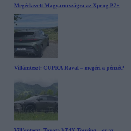
Megérkezett Magyarországra az Xpeng P7+
Villámteszt: CUPRA Raval – megéri a pénzét?
Villámteszt: Toyota bZ4X Touring – ez az,