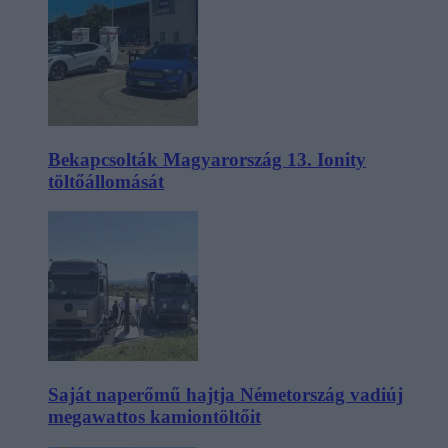
Bekapcsolták Magyarország 13. Ionity
töltőállomását
Saját naperőmű hajtja Németország vadiúj
megawattos kamiontöltőit