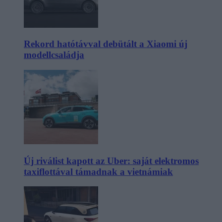
Rekord hatótávval debütált a Xiaomi új
modellcsaládja
Új riválist kapott az Uber: saját elektromos
taxiflottával támadnak a vietnámiak