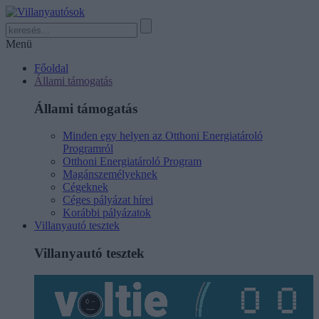
Menü
Főoldal
Állami támogatás
Állami támogatás
Minden egy helyen az Otthoni Energiatároló
Programról
Otthoni Energiatároló Program
Magánszemélyeknek
Cégeknek
Céges pályázat hírei
Korábbi pályázatok
Villanyautó tesztek
Villanyautó tesztek