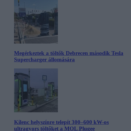
Megérkeztek a töltők Debrecen második Tesla
Supercharger állomására
Kilenc helyszínre telepít 300–600 kW-os
ultragyors töltőket a MOL Plugee