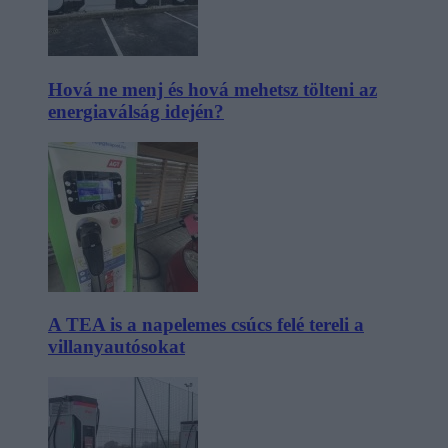
Hová ne menj és hová mehetsz tölteni az
energiaválság idején?
A TEA is a napelemes csúcs felé tereli a
villanyautósokat