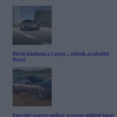
Bővíti kínálatát a Cupra – érkezik az olcsóbb
Raval
Ennyiért nagyot szólhat: gyorsan tölthető kínai