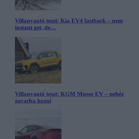
Villanyautó teszt: Kia EV4 fastback – nem
instant get, de…
Villanyautó teszt: KGM Musso EV – nehéz
zavarba hozni