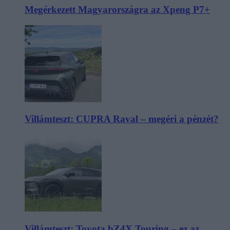
Megérkezett Magyarországra az Xpeng P7+
Villámteszt: CUPRA Raval – megéri a pénzét?
Villámteszt: Toyota bZ4X Touring – ez az,