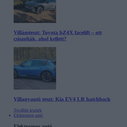
Villámteszt: Toyota bZ4X facelift – ott
csiszolták, ahol kellett?
Villanyautó teszt: Kia EV4 LR hatchback
További tesztek
Elektromos autó
Elektromos autó