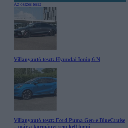
Az összes teszt
Villanyautó teszt: Hyundai Ioniq 6 N
Villanyautó teszt: Ford Puma Gen-e BlueCruise
– már a kormányt sem kell fogni