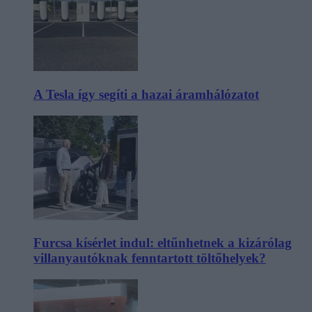
A Tesla így segíti a hazai áramhálózatot
Furcsa kísérlet indul: eltűnhetnek a kizárólag
villanyautóknak fenntartott töltőhelyek?