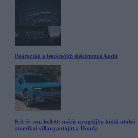
Beárazták a legolcsóbb elektromos Audit
Két év sem kellett: máris nyugdíjba küldi utolsó
amerikai villanyautóját a Honda