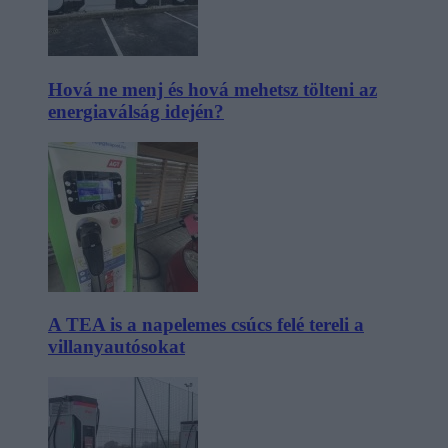
Hová ne menj és hová mehetsz tölteni az
energiaválság idején?
A TEA is a napelemes csúcs felé tereli a
villanyautósokat