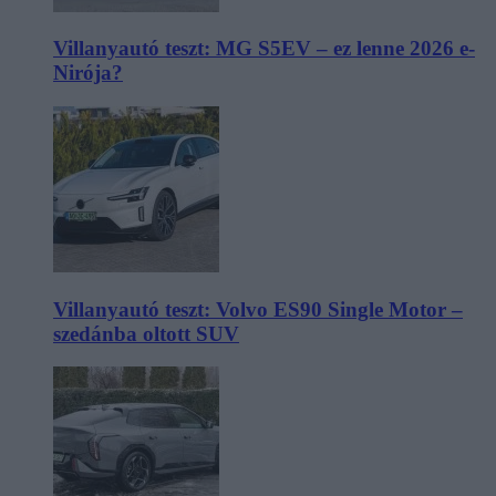
Villanyautó teszt: MG S5EV – ez lenne 2026 e-
Nirója?
Villanyautó teszt: Volvo ES90 Single Motor –
szedánba oltott SUV