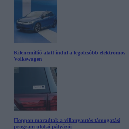
Kilencmillió alatt indul a legolcsóbb elektromos
Volkswagen
Hoppon maradtak a villanyautós támogatási
program utolsó pályázói