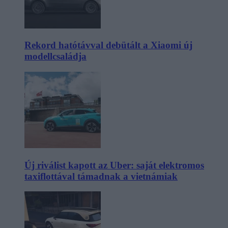
Rekord hatótávval debütált a Xiaomi új
modellcsaládja
Új riválist kapott az Uber: saját elektromos
taxiflottával támadnak a vietnámiak