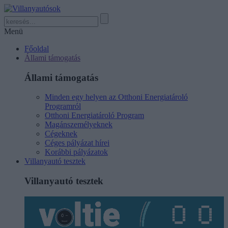
Menü
Főoldal
Állami támogatás
Állami támogatás
Minden egy helyen az Otthoni Energiatároló
Programról
Otthoni Energiatároló Program
Magánszemélyeknek
Cégeknek
Céges pályázat hírei
Korábbi pályázatok
Villanyautó tesztek
Villanyautó tesztek