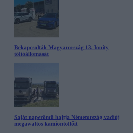
Bekapcsolták Magyarország 13. Ionity
töltőállomását
Saját naperőmű hajtja Németország vadiúj
megawattos kamiontöltőit