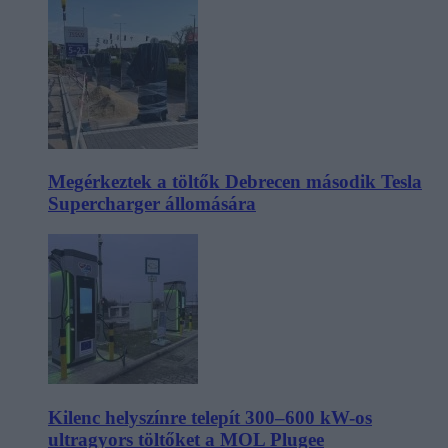
Megérkeztek a töltők Debrecen második Tesla
Supercharger állomására
Kilenc helyszínre telepít 300–600 kW-os
ultragyors töltőket a MOL Plugee