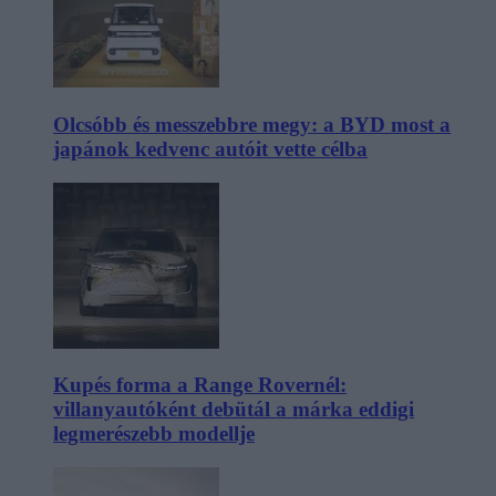
Olcsóbb és messzebbre megy: a BYD most a
japánok kedvenc autóit vette célba
Kupés forma a Range Rovernél:
villanyautóként debütál a márka eddigi
legmerészebb modellje