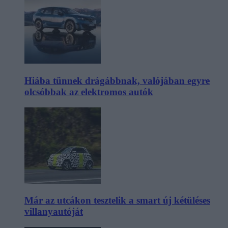
Hiába tűnnek drágábbnak, valójában egyre
olcsóbbak az elektromos autók
Már az utcákon tesztelik a smart új kétüléses
villanyautóját