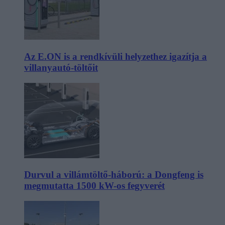
Az E.ON is a rendkívüli helyzethez igazítja a
villanyautó-töltőit
Durvul a villámtöltő-háború: a Dongfeng is
megmutatta 1500 kW-os fegyverét