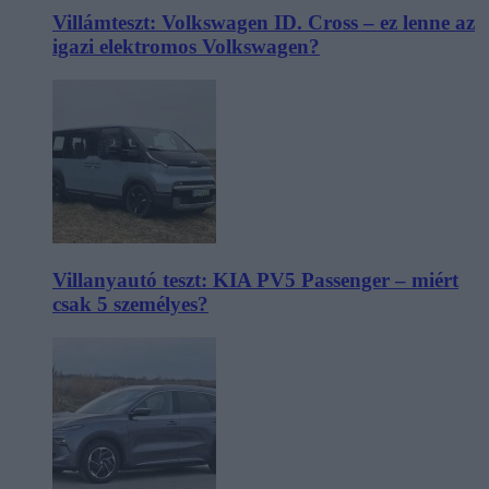
Villámteszt: Volkswagen ID. Cross – ez lenne az
igazi elektromos Volkswagen?
Villanyautó teszt: KIA PV5 Passenger – miért
csak 5 személyes?