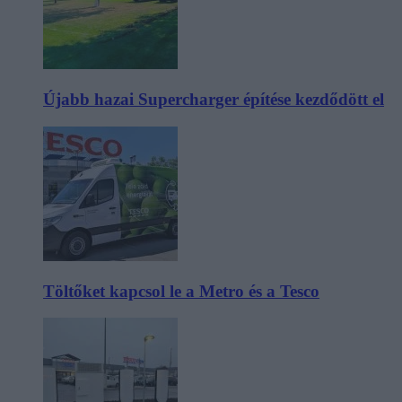
Újabb hazai Supercharger építése kezdődött el
Töltőket kapcsol le a Metro és a Tesco