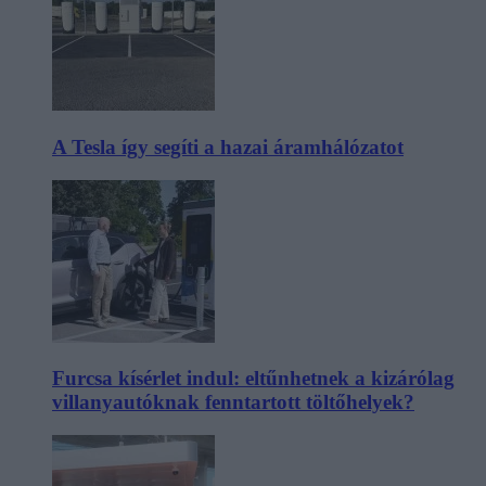
A Tesla így segíti a hazai áramhálózatot
Furcsa kísérlet indul: eltűnhetnek a kizárólag
villanyautóknak fenntartott töltőhelyek?