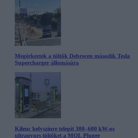
Megérkeztek a töltők Debrecen második Tesla
Supercharger állomására
Kilenc helyszínre telepít 300–600 kW-os
ultragyors töltőket a MOL Plugee