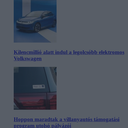
Kilencmillió alatt indul a legolcsóbb elektromos
Volkswagen
Hoppon maradtak a villanyautós támogatási
program utolsó pályázói