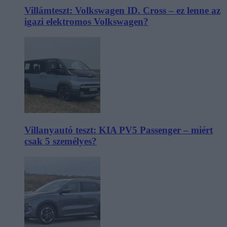
Villámteszt: Volkswagen ID. Cross – ez lenne az
igazi elektromos Volkswagen?
Villanyautó teszt: KIA PV5 Passenger – miért
csak 5 személyes?