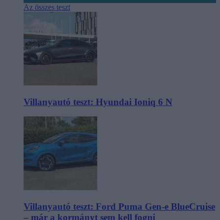
Az összes teszt
Villanyautó teszt: Hyundai Ioniq 6 N
Villanyautó teszt: Ford Puma Gen-e BlueCruise
– már a kormányt sem kell fogni