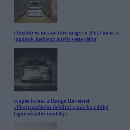
Olcsóbb és messzebbre megy: a BYD most a
japánok kedvenc autóit vette célba
Kupés forma a Range Rovernél:
villanyautóként debütál a márka eddigi
legmerészebb modellje