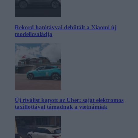
Rekord hatótávval debütált a Xiaomi új
modellcsaládja
Új riválist kapott az Uber: saját elektromos
taxiflottával támadnak a vietnámiak