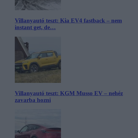
Villanyautó teszt: Kia EV4 fastback – nem
instant get, de…
Villanyautó teszt: KGM Musso EV – nehéz
zavarba hozni