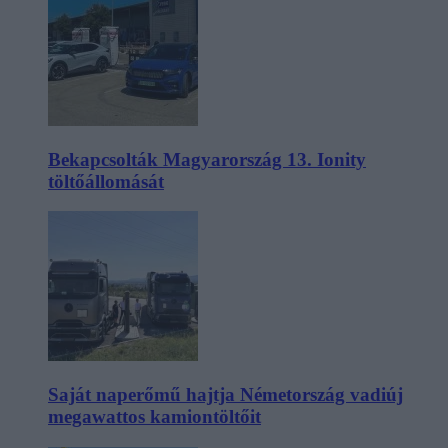
Bekapcsolták Magyarország 13. Ionity
töltőállomását
Saját naperőmű hajtja Németország vadiúj
megawattos kamiontöltőit