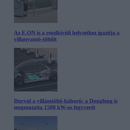
Az E.ON is a rendkívüli helyzethez igazítja a
villanyautó-töltőit
Durvul a villámtöltő-háború: a Dongfeng is
megmutatta 1500 kW-os fegyverét