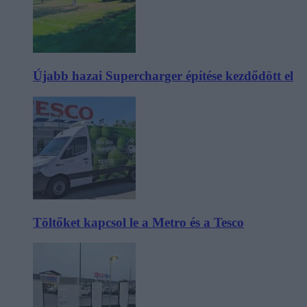
Újabb hazai Supercharger építése kezdődött el
Töltőket kapcsol le a Metro és a Tesco