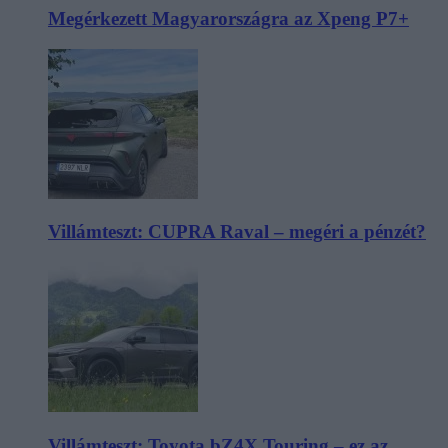
Megérkezett Magyarországra az Xpeng P7+
Villámteszt: CUPRA Raval – megéri a pénzét?
Villámteszt: Toyota bZ4X Touring – ez az,