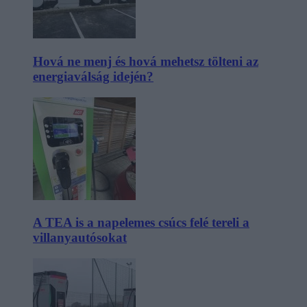
Hová ne menj és hová mehetsz tölteni az
energiaválság idején?
A TEA is a napelemes csúcs felé tereli a
villanyautósokat