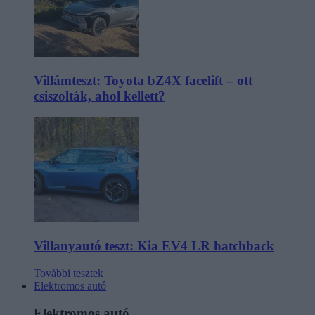
Villámteszt: Toyota bZ4X facelift – ott
csiszolták, ahol kellett?
Villanyautó teszt: Kia EV4 LR hatchback
További tesztek
Elektromos autó
Elektromos autó