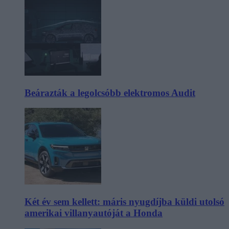
Beárazták a legolcsóbb elektromos Audit
Két év sem kellett: máris nyugdíjba küldi utolsó
amerikai villanyautóját a Honda