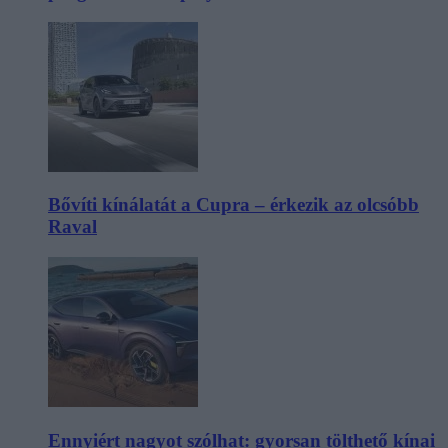
Bővíti kínálatát a Cupra – érkezik az olcsóbb
Raval
Ennyiért nagyot szólhat: gyorsan tölthető kínai