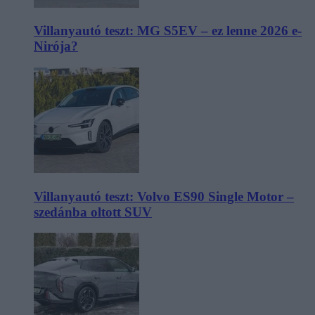
Villanyautó teszt: MG S5EV – ez lenne 2026 e-
Nirója?
Villanyautó teszt: Volvo ES90 Single Motor –
szedánba oltott SUV