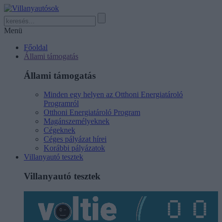
Menü
Főoldal
Állami támogatás
Állami támogatás
Minden egy helyen az Otthoni Energiatároló
Programról
Otthoni Energiatároló Program
Magánszemélyeknek
Cégeknek
Céges pályázat hírei
Korábbi pályázatok
Villanyautó tesztek
Villanyautó tesztek