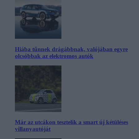
Hiába tűnnek drágábbnak, valójában egyre
olcsóbbak az elektromos autók
Már az utcákon tesztelik a smart új kétüléses
villanyautóját