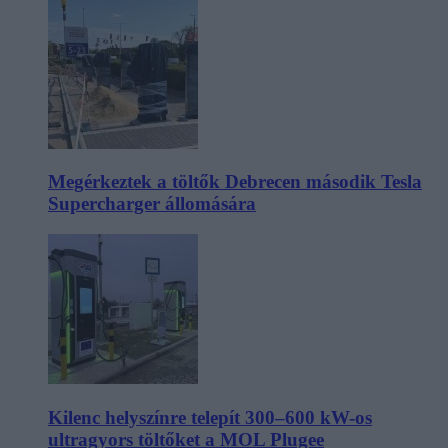
Megérkeztek a töltők Debrecen második Tesla
Supercharger állomására
Kilenc helyszínre telepít 300–600 kW-os
ultragyors töltőket a MOL Plugee