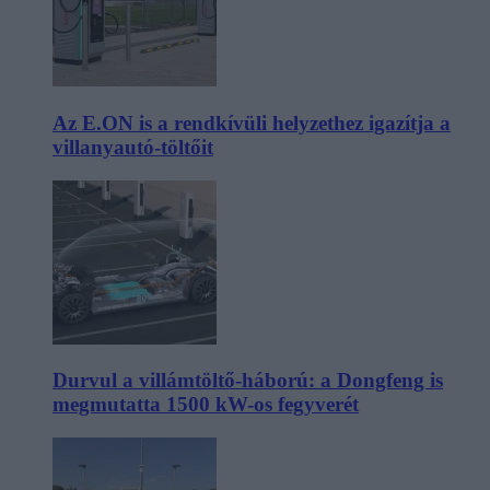
Az E.ON is a rendkívüli helyzethez igazítja a
villanyautó-töltőit
Durvul a villámtöltő-háború: a Dongfeng is
megmutatta 1500 kW-os fegyverét