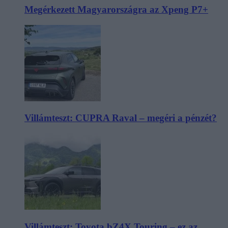
Megérkezett Magyarországra az Xpeng P7+
Villámteszt: CUPRA Raval – megéri a pénzét?
Villámteszt: Toyota bZ4X Touring – ez az,