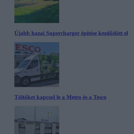
Újabb hazai Supercharger építése kezdődött el
Töltőket kapcsol le a Metro és a Tesco