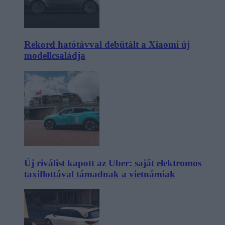
Rekord hatótávval debütált a Xiaomi új
modellcsaládja
Új riválist kapott az Uber: saját elektromos
taxiflottával támadnak a vietnámiak