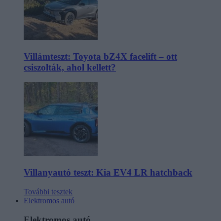
Villámteszt: Toyota bZ4X facelift – ott
csiszolták, ahol kellett?
Villanyautó teszt: Kia EV4 LR hatchback
További tesztek
Elektromos autó
Elektromos autó