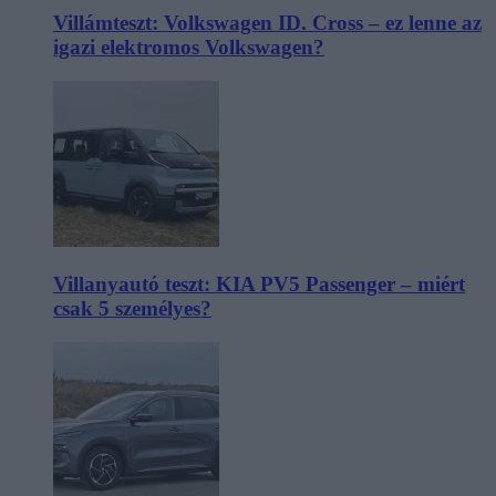
Villámteszt: Volkswagen ID. Cross – ez lenne az
igazi elektromos Volkswagen?
Villanyautó teszt: KIA PV5 Passenger – miért
csak 5 személyes?