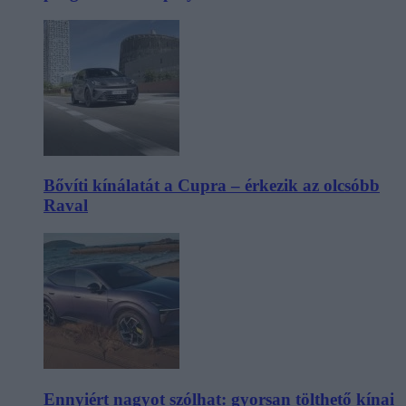
Bővíti kínálatát a Cupra – érkezik az olcsóbb
Raval
Ennyiért nagyot szólhat: gyorsan tölthető kínai