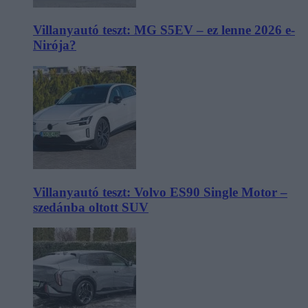
Villanyautó teszt: MG S5EV – ez lenne 2026 e-
Nirója?
Villanyautó teszt: Volvo ES90 Single Motor –
szedánba oltott SUV