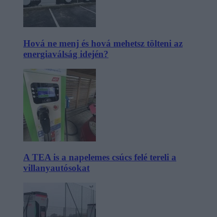
Hová ne menj és hová mehetsz tölteni az
energiaválság idején?
A TEA is a napelemes csúcs felé tereli a
villanyautósokat