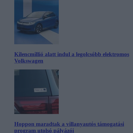
Kilencmillió alatt indul a legolcsóbb elektromos
Volkswagen
Hoppon maradtak a villanyautós támogatási
program utolsó pályázói