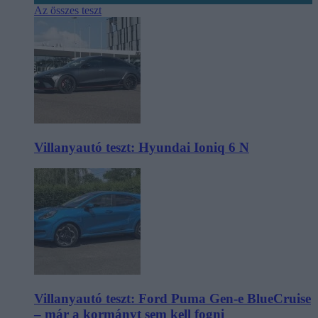
Az összes teszt
Villanyautó teszt: Hyundai Ioniq 6 N
Villanyautó teszt: Ford Puma Gen-e BlueCruise
– már a kormányt sem kell fogni