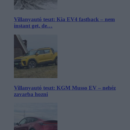
Villanyautó teszt: Kia EV4 fastback – nem
instant get, de…
Villanyautó teszt: KGM Musso EV – nehéz
zavarba hozni