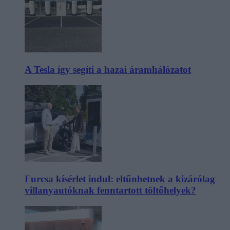
A Tesla így segíti a hazai áramhálózatot
Furcsa kísérlet indul: eltűnhetnek a kizárólag
villanyautóknak fenntartott töltőhelyek?