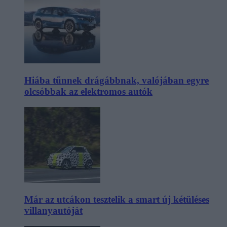
Hiába tűnnek drágábbnak, valójában egyre
olcsóbbak az elektromos autók
Már az utcákon tesztelik a smart új kétüléses
villanyautóját