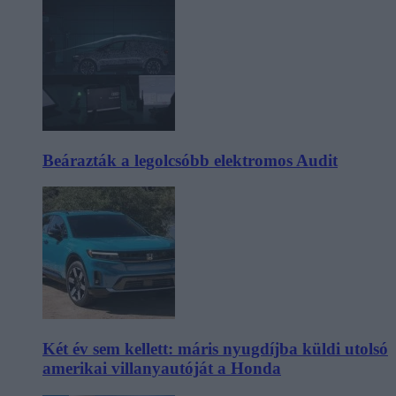
Beárazták a legolcsóbb elektromos Audit
Két év sem kellett: máris nyugdíjba küldi utolsó
amerikai villanyautóját a Honda