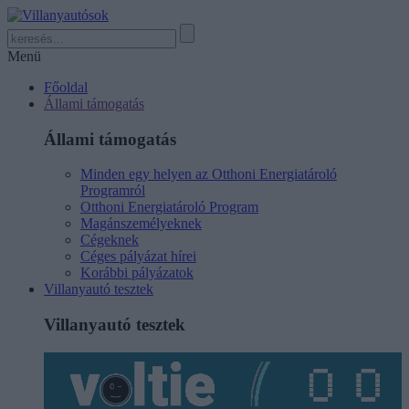
Menü
Főoldal
Állami támogatás
Állami támogatás
Minden egy helyen az Otthoni Energiatároló
Programról
Otthoni Energiatároló Program
Magánszemélyeknek
Cégeknek
Céges pályázat hírei
Korábbi pályázatok
Villanyautó tesztek
Villanyautó tesztek