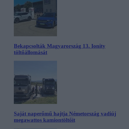
Bekapcsolták Magyarország 13. Ionity
töltőállomását
Saját naperőmű hajtja Németország vadiúj
megawattos kamiontöltőit