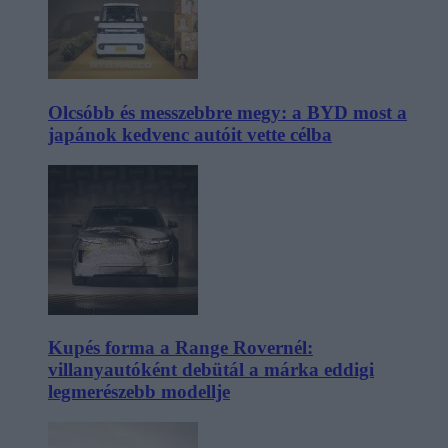
Olcsóbb és messzebbre megy: a BYD most a
japánok kedvenc autóit vette célba
Kupés forma a Range Rovernél:
villanyautóként debütál a márka eddigi
legmerészebb modellje