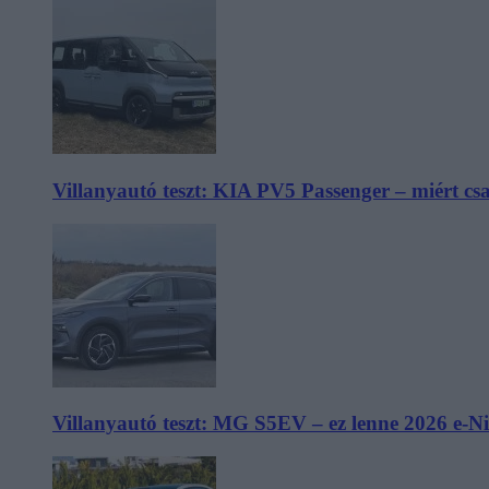
Villanyautó teszt: KIA PV5 Passenger – miért cs
Villanyautó teszt: MG S5EV – ez lenne 2026 e-N