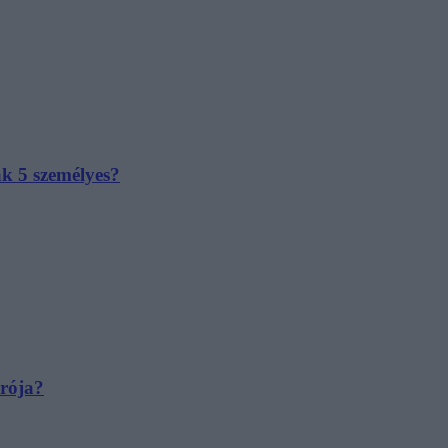
ak 5 személyes?
irója?