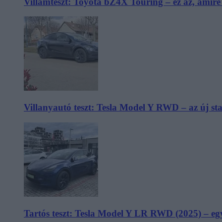
Villámteszt: Toyota bZ4X Touring – ez az, amir
Villanyautó teszt: Tesla Model Y RWD – az új s
Tartós teszt: Tesla Model Y LR RWD (2025) – egy 