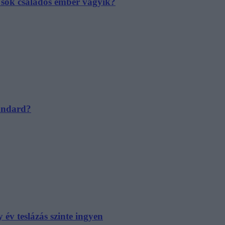
e sok családos ember vágyik?
tandard?
év teslázás szinte ingyen