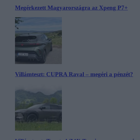
Megérkezett Magyarországra az Xpeng P7+
Villámteszt: CUPRA Raval – megéri a pénzét?