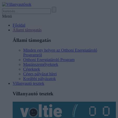
Menü
Főoldal
Állami támogatás
Állami támogatás
Minden egy helyen az Otthoni Energiatároló
Programról
Otthoni Energiatároló Program
Magánszemélyeknek
Cégeknek
Céges pályázat hírei
Korábbi pályázatok
Villanyautó tesztek
Villanyautó tesztek