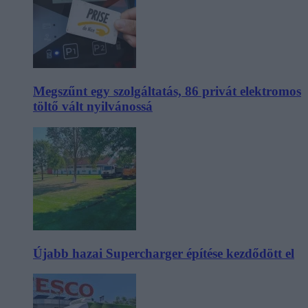
Megszűnt egy szolgáltatás, 86 privát elektromos
töltő vált nyilvánossá
Újabb hazai Supercharger építése kezdődött el