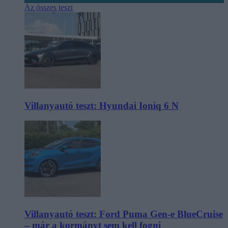
Az összes teszt
Villanyautó teszt: Hyundai Ioniq 6 N
Villanyautó teszt: Ford Puma Gen-e BlueCruise
– már a kormányt sem kell fogni