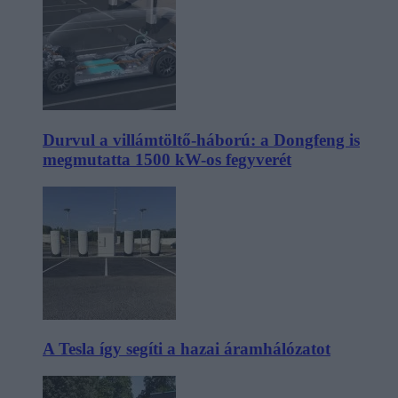
Durvul a villámtöltő-háború: a Dongfeng is
megmutatta 1500 kW-os fegyverét
A Tesla így segíti a hazai áramhálózatot