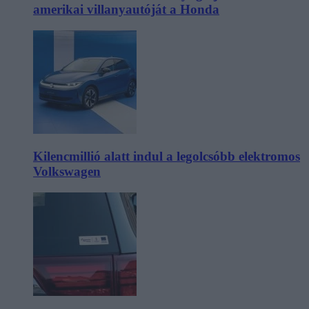
amerikai villanyautóját a Honda
Kilencmillió alatt indul a legolcsóbb elektromos
Volkswagen