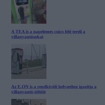
A TEA is a napelemes csúcs felé tereli a
villanyautósokat
Az E.ON is a rendkívüli helyzethez igazítja a
villanyautó-töltőit