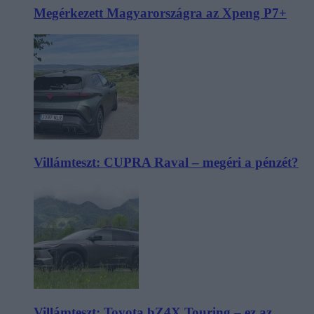
Megérkezett Magyarországra az Xpeng P7+
Villámteszt: CUPRA Raval – megéri a pénzét?
Villámteszt: Toyota bZ4X Touring – ez az,