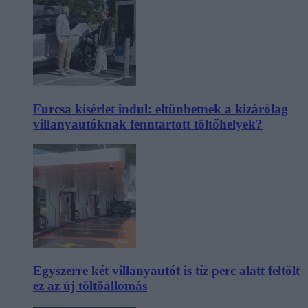
Furcsa kísérlet indul: eltűnhetnek a kizárólag
villanyautóknak fenntartott töltőhelyek?
Egyszerre két villanyautót is tíz perc alatt feltölt
ez az új töltőállomás