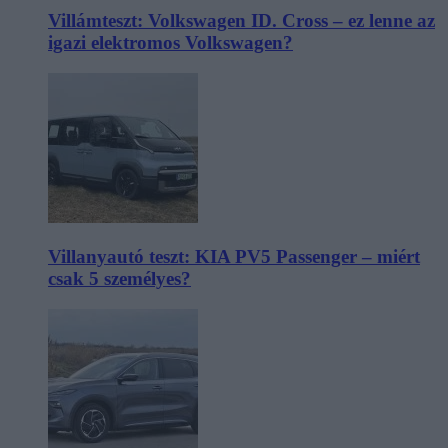
Villámteszt: Volkswagen ID. Cross – ez lenne az
igazi elektromos Volkswagen?
Villanyautó teszt: KIA PV5 Passenger – miért
csak 5 személyes?