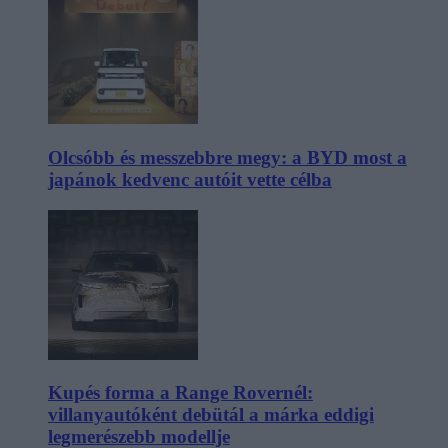
Olcsóbb és messzebbre megy: a BYD most a
japánok kedvenc autóit vette célba
Kupés forma a Range Rovernél:
villanyautóként debütál a márka eddigi
legmerészebb modellje