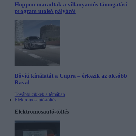
Hoppon maradtak a villanyautós támogatási
program utolsó pályázói
Bővíti kínálatát a Cupra – érkezik az olcsóbb
Raval
További cikkek a témában
Elektromosautó-töltés
Elektromosautó-töltés