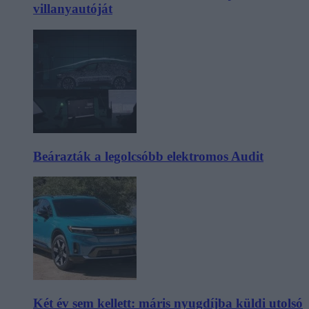
villanyautóját
Beárazták a legolcsóbb elektromos Audit
Két év sem kellett: máris nyugdíjba küldi utolsó