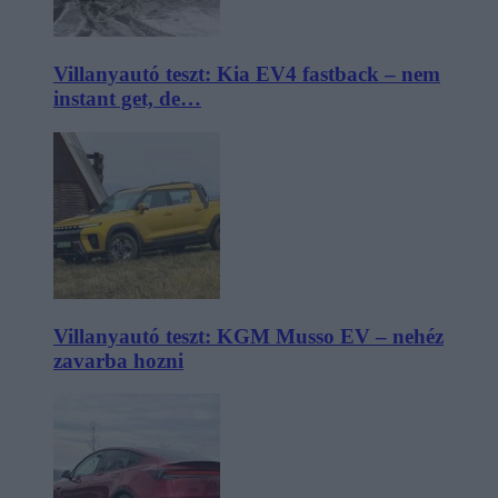
Villanyautó teszt: Kia EV4 fastback – nem
instant get, de…
Villanyautó teszt: KGM Musso EV – nehéz
zavarba hozni