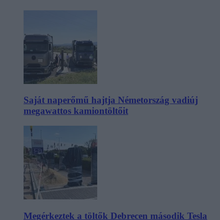
Saját naperőmű hajtja Németország vadiúj
megawattos kamiontöltőit
Megérkeztek a töltők Debrecen második Tesla