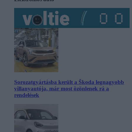
Sorozatgyártásba került a Škoda legnagyobb
villanyautója, már most özönlenek rá a
rendelések