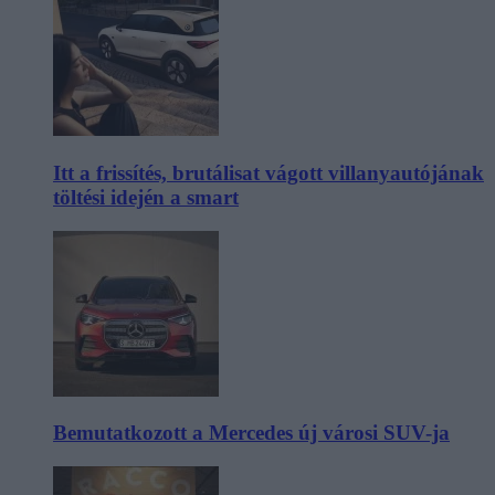
Itt a frissítés, brutálisat vágott villanyautójának
töltési idején a smart
Bemutatkozott a Mercedes új városi SUV-ja