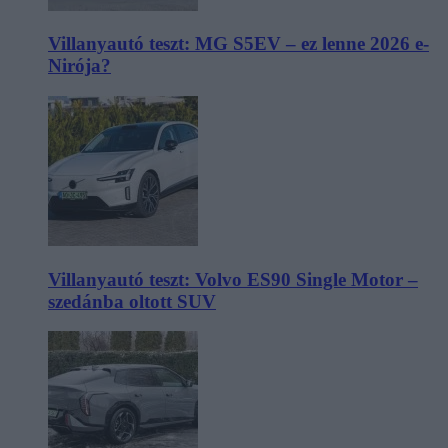
Villanyautó teszt: MG S5EV – ez lenne 2026 e-
Nirója?
Villanyautó teszt: Volvo ES90 Single Motor –
szedánba oltott SUV