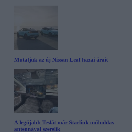
Mutatjuk az új Nissan Leaf hazai árait
A legújabb Teslát már Starlink műholdas
antennával szerelik