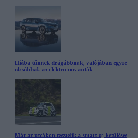
Hiába tűnnek drágábbnak, valójában egyre
olcsóbbak az elektromos autók
Már az utcákon tesztelik a smart új kétüléses