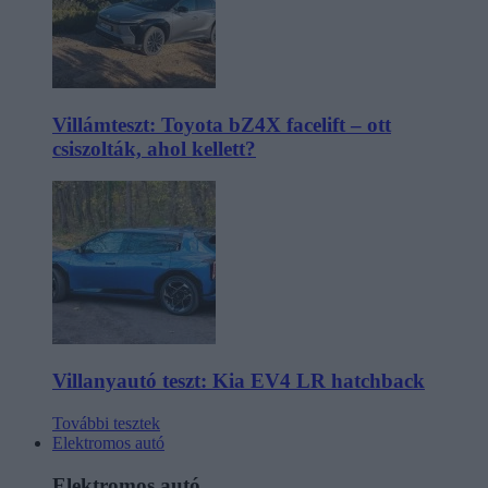
Villámteszt: Toyota bZ4X facelift – ott
csiszolták, ahol kellett?
Villanyautó teszt: Kia EV4 LR hatchback
További tesztek
Elektromos autó
Elektromos autó