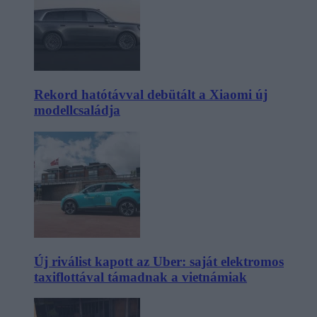
Rekord hatótávval debütált a Xiaomi új
modellcsaládja
Új riválist kapott az Uber: saját elektromos
taxiflottával támadnak a vietnámiak