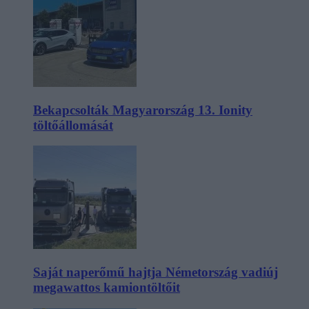
Bekapcsolták Magyarország 13. Ionity
töltőállomását
Saját naperőmű hajtja Németország vadiúj
megawattos kamiontöltőit