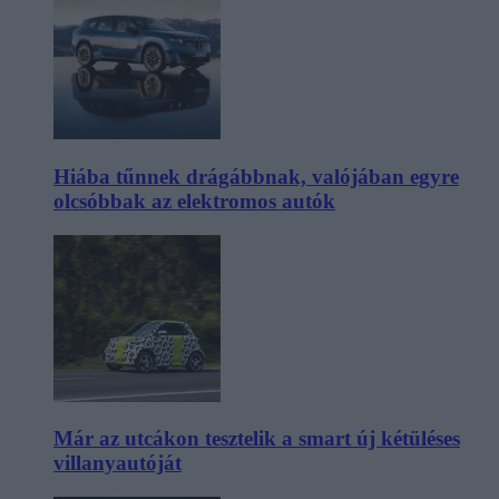
Hiába tűnnek drágábbnak, valójában egyre
olcsóbbak az elektromos autók
Már az utcákon tesztelik a smart új kétüléses
villanyautóját