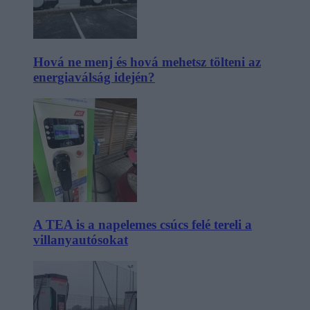
Hová ne menj és hová mehetsz tölteni az
energiaválság idején?
A TEA is a napelemes csúcs felé tereli a
villanyautósokat