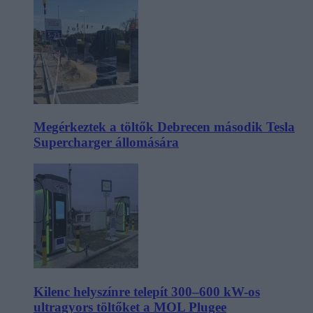
Megérkeztek a töltők Debrecen második Tesla
Supercharger állomására
Kilenc helyszínre telepít 300–600 kW-os
ultragyors töltőket a MOL Plugee