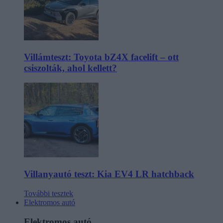
Villámteszt: Toyota bZ4X facelift – ott
csiszolták, ahol kellett?
Villanyautó teszt: Kia EV4 LR hatchback
További tesztek
Elektromos autó
Elektromos autó