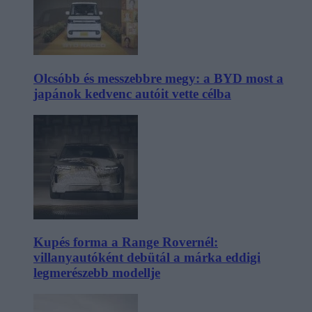
Olcsóbb és messzebbre megy: a BYD most a
japánok kedvenc autóit vette célba
Kupés forma a Range Rovernél:
villanyautóként debütál a márka eddigi
legmerészebb modellje