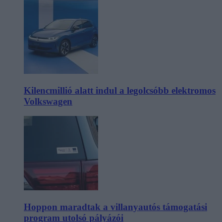
Kilencmillió alatt indul a legolcsóbb elektromos
Volkswagen
Hoppon maradtak a villanyautós támogatási
program utolsó pályázói