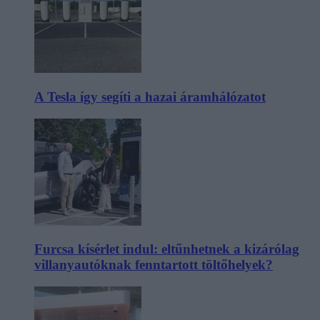
A Tesla így segíti a hazai áramhálózatot
Furcsa kísérlet indul: eltűnhetnek a kizárólag
villanyautóknak fenntartott töltőhelyek?