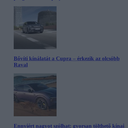
Bővíti kínálatát a Cupra – érkezik az olcsóbb
Raval
Ennyiért nagyot szólhat: gyorsan tölthető kínai