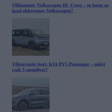
Villámteszt: Volkswagen ID. Cross – ez lenne az
igazi elektromos Volkswagen?
Villanyautó teszt: KIA PV5 Passenger – miért
csak 5 személyes?