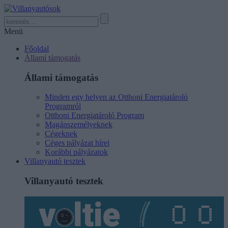
Menü
Főoldal
Állami támogatás
Állami támogatás
Minden egy helyen az Otthoni Energiatároló
Programról
Otthoni Energiatároló Program
Magánszemélyeknek
Cégeknek
Céges pályázat hírei
Korábbi pályázatok
Villanyautó tesztek
Villanyautó tesztek