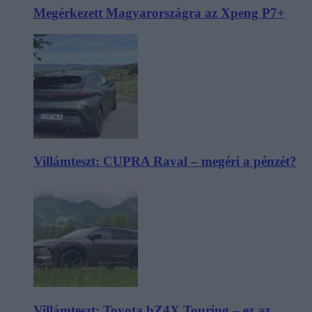
Megérkezett Magyarországra az Xpeng P7+
Villámteszt: CUPRA Raval – megéri a pénzét?
Villámteszt: Toyota bZ4X Touring – ez az,