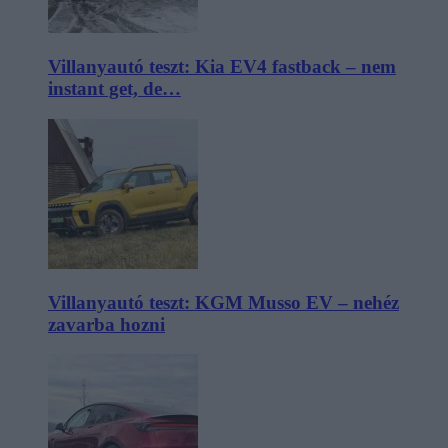
Villanyautó teszt: Kia EV4 fastback – nem
instant get, de…
Villanyautó teszt: KGM Musso EV – nehéz
zavarba hozni