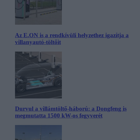
Az E.ON is a rendkívüli helyzethez igazítja a
villanyautó-töltőit
Durvul a villámtöltő-háború: a Dongfeng is
megmutatta 1500 kW-os fegyverét