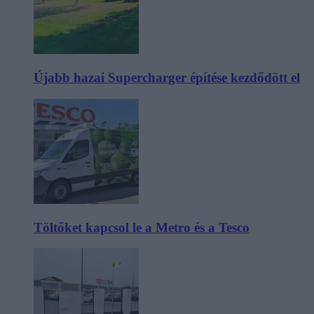
Újabb hazai Supercharger építése kezdődött el
Töltőket kapcsol le a Metro és a Tesco