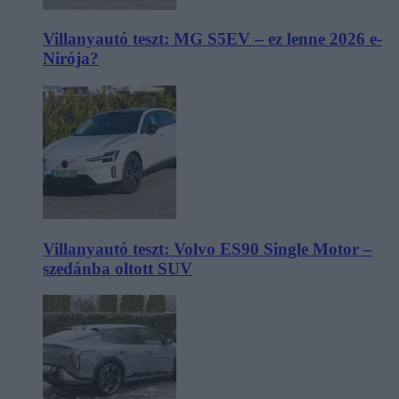
Villanyautó teszt: MG S5EV – ez lenne 2026 e-
Nirója?
Villanyautó teszt: Volvo ES90 Single Motor –
szedánba oltott SUV