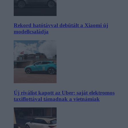
Rekord hatótávval debütált a Xiaomi új
modellcsaládja
Új riválist kapott az Uber: saját elektromos
taxiflottával támadnak a vietnámiak