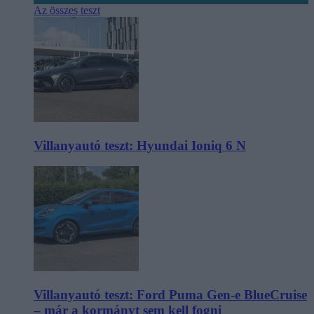
Az összes teszt
Villanyautó teszt: Hyundai Ioniq 6 N
Villanyautó teszt: Ford Puma Gen-e BlueCruise
– már a kormányt sem kell fogni