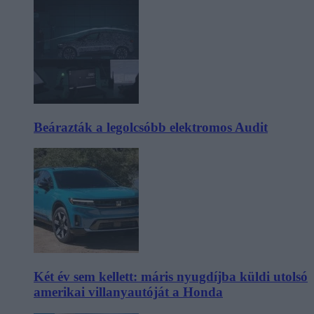
Beárazták a legolcsóbb elektromos Audit
Két év sem kellett: máris nyugdíjba küldi utolsó
amerikai villanyautóját a Honda