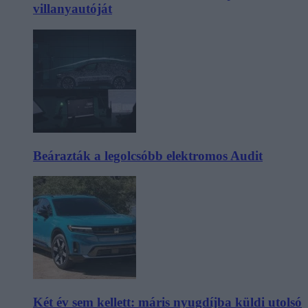
villanyautóját
Beárazták a legolcsóbb elektromos Audit
Két év sem kellett: máris nyugdíjba küldi utolsó