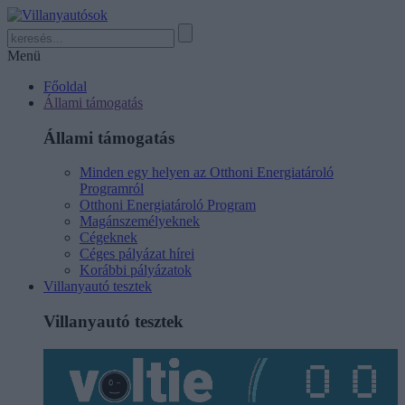
Menü
Főoldal
Állami támogatás
Állami támogatás
Minden egy helyen az Otthoni Energiatároló
Programról
Otthoni Energiatároló Program
Magánszemélyeknek
Cégeknek
Céges pályázat hírei
Korábbi pályázatok
Villanyautó tesztek
Villanyautó tesztek