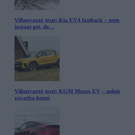
Villanyautó teszt: Kia EV4 fastback – nem
instant get, de…
Villanyautó teszt: KGM Musso EV – nehéz
zavarba hozni