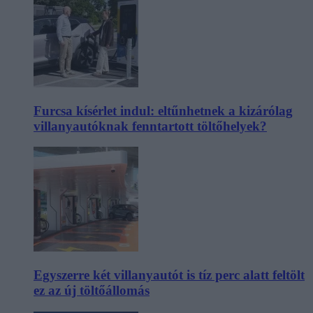
Furcsa kísérlet indul: eltűnhetnek a kizárólag
villanyautóknak fenntartott töltőhelyek?
Egyszerre két villanyautót is tíz perc alatt feltölt
ez az új töltőállomás