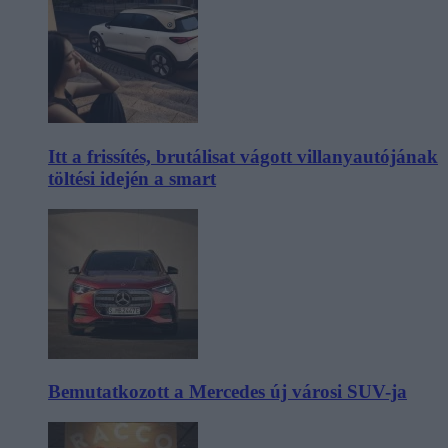
Itt a frissítés, brutálisat vágott villanyautójának
töltési idején a smart
Bemutatkozott a Mercedes új városi SUV-ja