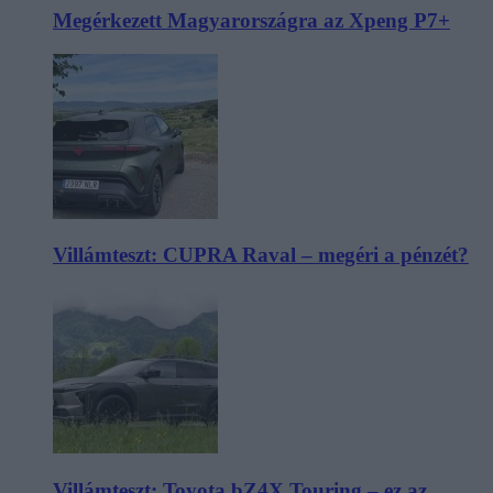
Megérkezett Magyarországra az Xpeng P7+
Villámteszt: CUPRA Raval – megéri a pénzét?
Villámteszt: Toyota bZ4X Touring – ez az,