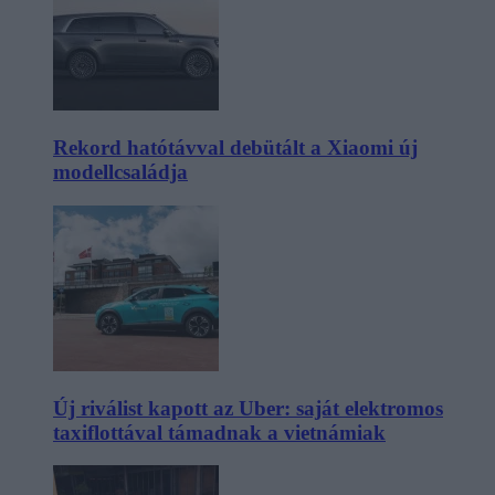
Rekord hatótávval debütált a Xiaomi új
modellcsaládja
Új riválist kapott az Uber: saját elektromos
taxiflottával támadnak a vietnámiak