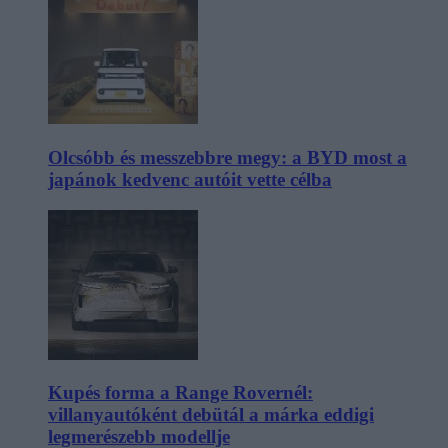
Olcsóbb és messzebbre megy: a BYD most a
japánok kedvenc autóit vette célba
Kupés forma a Range Rovernél:
villanyautóként debütál a márka eddigi
legmerészebb modellje