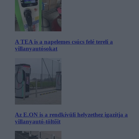
A TEA is a napelemes csúcs felé tereli a
villanyautósokat
Az E.ON is a rendkívüli helyzethez igazítja a
villanyautó-töltőit