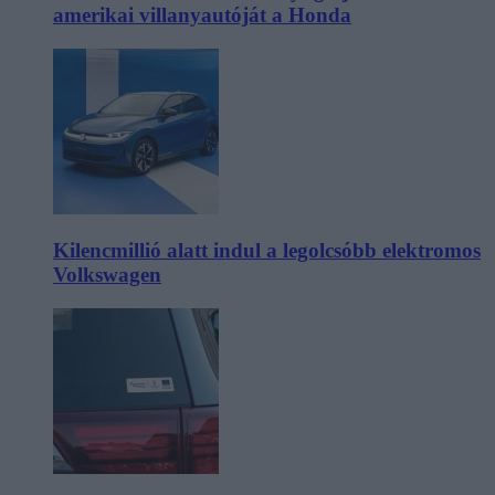
amerikai villanyautóját a Honda
Kilencmillió alatt indul a legolcsóbb elektromos
Volkswagen