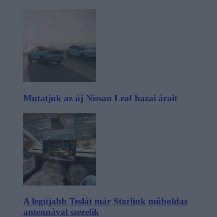
Mutatjuk az új Nissan Leaf hazai árait
A legújabb Teslát már Starlink műholdas
antennával szerelik