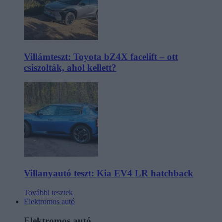
Villámteszt: Toyota bZ4X facelift – ott
csiszolták, ahol kellett?
Villanyautó teszt: Kia EV4 LR hatchback
További tesztek
Elektromos autó
Elektromos autó