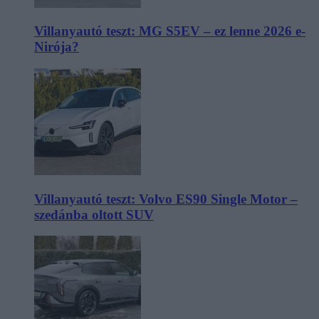
Villanyautó teszt: MG S5EV – ez lenne 2026 e-
Nirója?
Villanyautó teszt: Volvo ES90 Single Motor –
szedánba oltott SUV