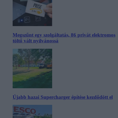
Megszűnt egy szolgáltatás, 86 privát elektromos
töltő vált nyilvánossá
Újabb hazai Supercharger építése kezdődött el