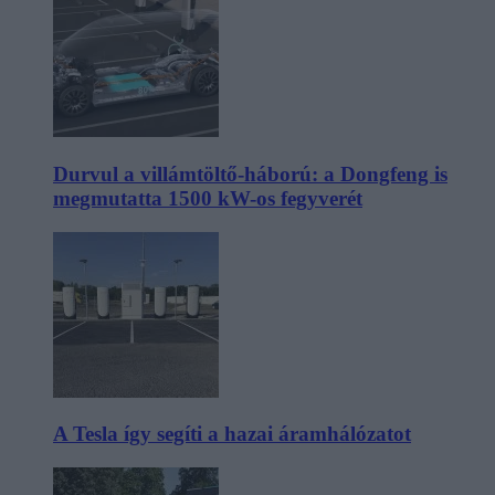
Durvul a villámtöltő-háború: a Dongfeng is
megmutatta 1500 kW-os fegyverét
A Tesla így segíti a hazai áramhálózatot