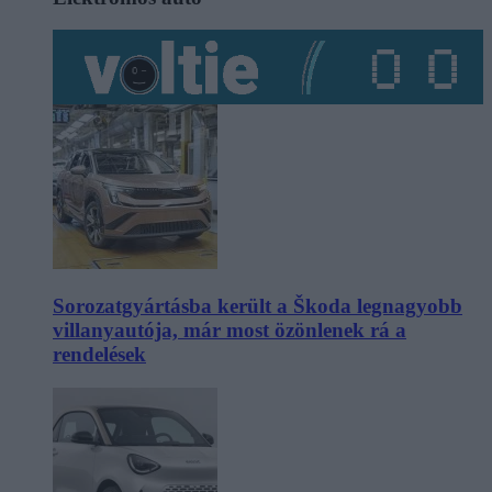
Sorozatgyártásba került a Škoda legnagyobb
villanyautója, már most özönlenek rá a
rendelések