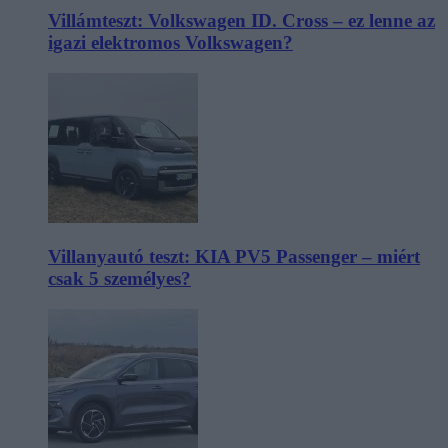
Villámteszt: Volkswagen ID. Cross – ez lenne az
igazi elektromos Volkswagen?
Villanyautó teszt: KIA PV5 Passenger – miért
csak 5 személyes?