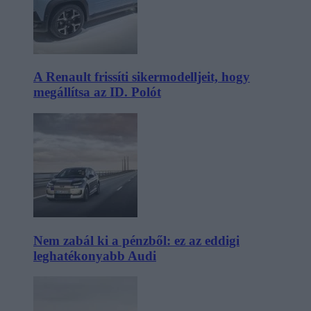
A Renault frissíti sikermodelljeit, hogy
megállítsa az ID. Polót
Nem zabál ki a pénzből: ez az eddigi
leghatékonyabb Audi