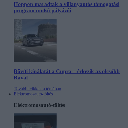
Hoppon maradtak a villanyautós támogatási
program utolsó pályázói
Bővíti kínálatát a Cupra – érkezik az olcsóbb
Raval
További cikkek a témában
Elektromosautó-töltés
Elektromosautó-töltés