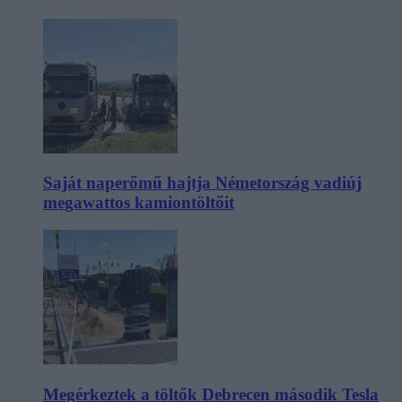
Saját naperőmű hajtja Németország vadiúj
megawattos kamiontöltőit
Megérkeztek a töltők Debrecen második Tesla