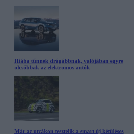
Hiába tűnnek drágábbnak, valójában egyre
olcsóbbak az elektromos autók
Már az utcákon tesztelik a smart új kétüléses