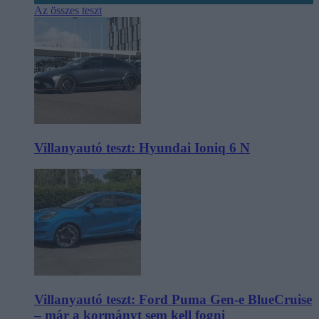
Az összes teszt
Villanyautó teszt: Hyundai Ioniq 6 N
Villanyautó teszt: Ford Puma Gen-e BlueCruise
– már a kormányt sem kell fogni