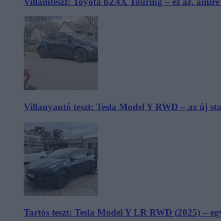
Villámteszt: Toyota bZ4X Touring – ez az, amir
Villanyautó teszt: Tesla Model Y RWD – az új s
Tartós teszt: Tesla Model Y LR RWD (2025) – egy 