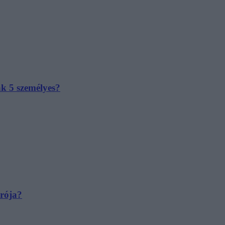
ak 5 személyes?
irója?