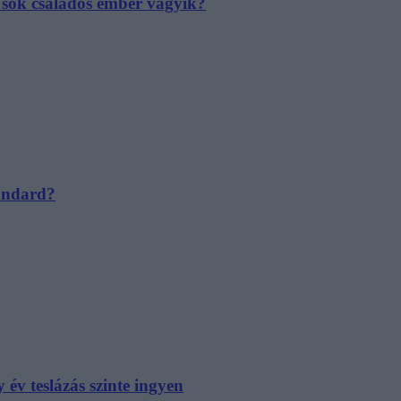
e sok családos ember vágyik?
tandard?
év teslázás szinte ingyen