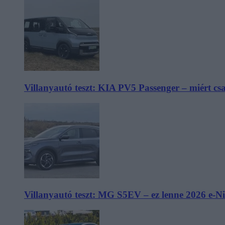
Villanyautó teszt: KIA PV5 Passenger – miért cs
Villanyautó teszt: MG S5EV – ez lenne 2026 e-N