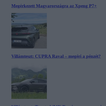
Megérkezett Magyarországra az Xpeng P7+
Villámteszt: CUPRA Raval – megéri a pénzét?