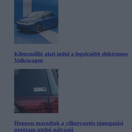
Kilencmillió alatt indul a legolcsóbb elektromos
Volkswagen
Hoppon maradtak a villanyautós támogatási
program utolsó pályázói