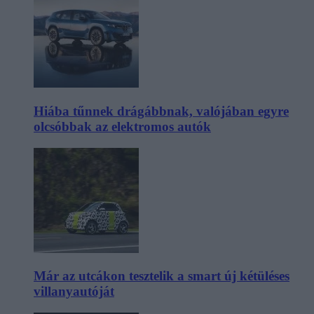
Hiába tűnnek drágábbnak, valójában egyre
olcsóbbak az elektromos autók
Már az utcákon tesztelik a smart új kétüléses
villanyautóját