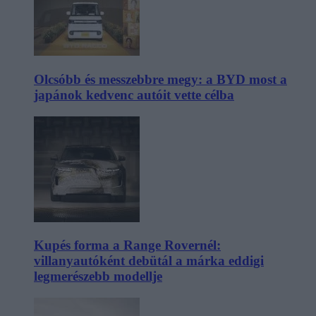
Olcsóbb és messzebbre megy: a BYD most a
japánok kedvenc autóit vette célba
Kupés forma a Range Rovernél:
villanyautóként debütál a márka eddigi
legmerészebb modellje