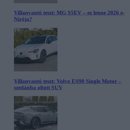
Villanyautó teszt: MG S5EV – ez lenne 2026 e-
Nirója?
Villanyautó teszt: Volvo ES90 Single Motor –
szedánba oltott SUV