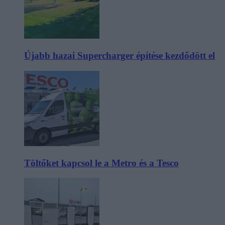
Újabb hazai Supercharger építése kezdődött el
Töltőket kapcsol le a Metro és a Tesco