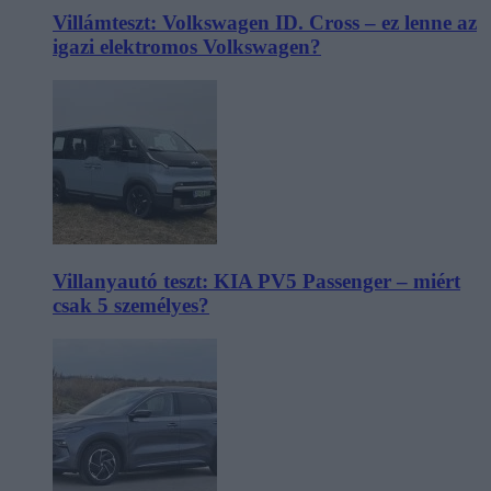
Villámteszt: Volkswagen ID. Cross – ez lenne az
igazi elektromos Volkswagen?
Villanyautó teszt: KIA PV5 Passenger – miért
csak 5 személyes?