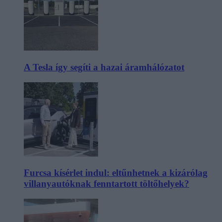
A Tesla így segíti a hazai áramhálózatot
Furcsa kísérlet indul: eltűnhetnek a kizárólag
villanyautóknak fenntartott töltőhelyek?