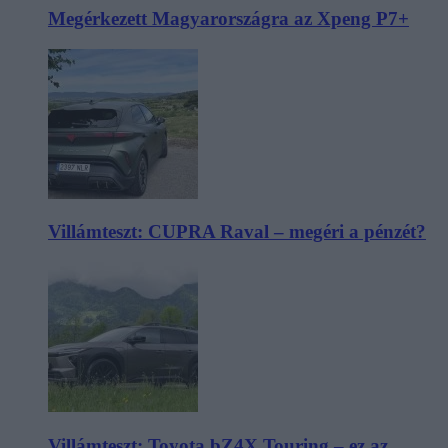
Megérkezett Magyarországra az Xpeng P7+
Villámteszt: CUPRA Raval – megéri a pénzét?
Villámteszt: Toyota bZ4X Touring – ez az,