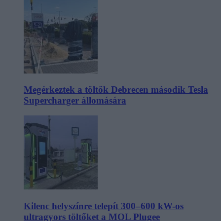
Megérkeztek a töltők Debrecen második Tesla
Supercharger állomására
Kilenc helyszínre telepít 300–600 kW-os
ultragyors töltőket a MOL Plugee