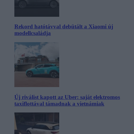
Rekord hatótávval debütált a Xiaomi új
modellcsaládja
Új riválist kapott az Uber: saját elektromos
taxiflottával támadnak a vietnámiak