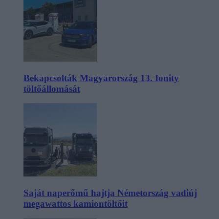
Bekapcsolták Magyarország 13. Ionity
töltőállomását
Saját naperőmű hajtja Németország vadiúj
megawattos kamiontöltőit