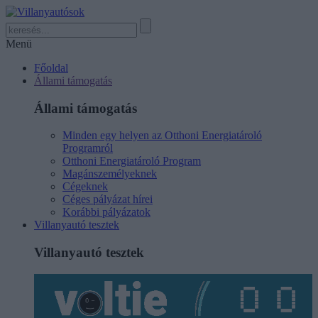
Menü
Főoldal
Állami támogatás
Állami támogatás
Minden egy helyen az Otthoni Energiatároló
Programról
Otthoni Energiatároló Program
Magánszemélyeknek
Cégeknek
Céges pályázat hírei
Korábbi pályázatok
Villanyautó tesztek
Villanyautó tesztek