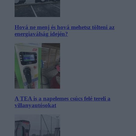
Hová ne menj és hová mehetsz tölteni az
energiaválság idején?
A TEA is a napelemes csúcs felé tereli a
villanyautósokat