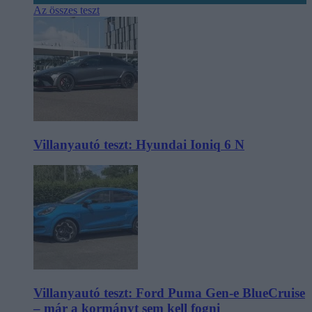
Az összes teszt
Villanyautó teszt: Hyundai Ioniq 6 N
Villanyautó teszt: Ford Puma Gen-e BlueCruise
– már a kormányt sem kell fogni