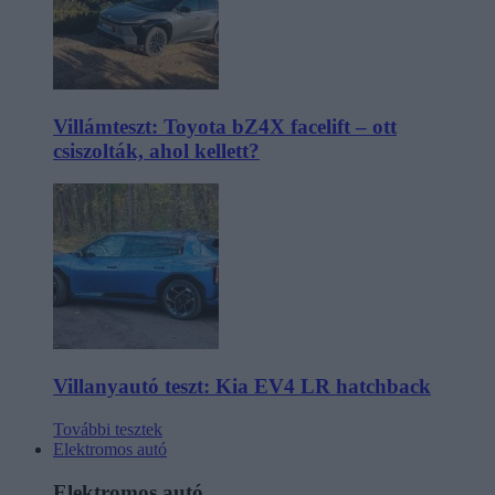
Villámteszt: Toyota bZ4X facelift – ott
csiszolták, ahol kellett?
Villanyautó teszt: Kia EV4 LR hatchback
További tesztek
Elektromos autó
Elektromos autó