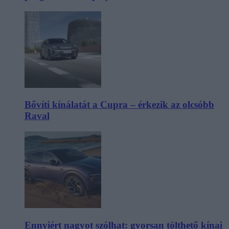
Bővíti kínálatát a Cupra – érkezik az olcsóbb
Raval
Ennyiért nagyot szólhat: gyorsan tölthető kínai