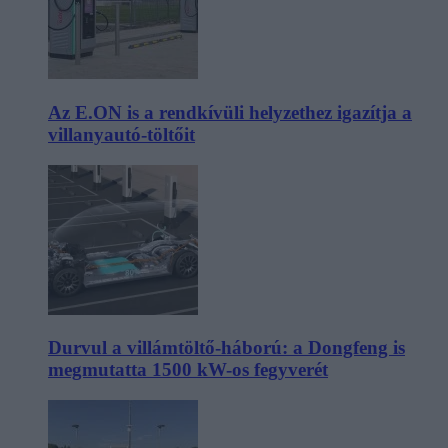
Az E.ON is a rendkívüli helyzethez igazítja a
villanyautó-töltőit
Durvul a villámtöltő-háború: a Dongfeng is
megmutatta 1500 kW-os fegyverét