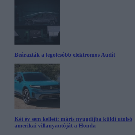
Beárazták a legolcsóbb elektromos Audit
Két év sem kellett: máris nyugdíjba küldi utolsó
amerikai villanyautóját a Honda