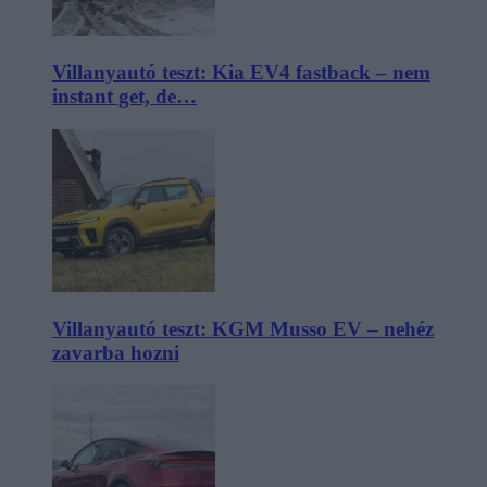
Villanyautó teszt: Kia EV4 fastback – nem
instant get, de…
Villanyautó teszt: KGM Musso EV – nehéz
zavarba hozni