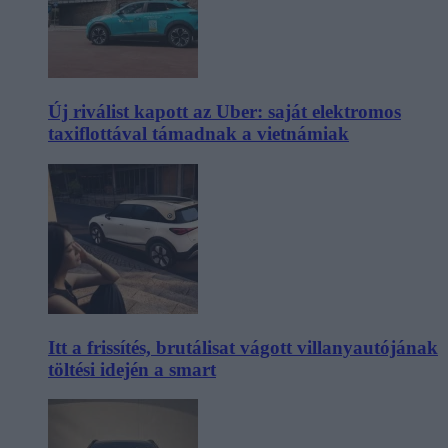
Új riválist kapott az Uber: saját elektromos
taxiflottával támadnak a vietnámiak
Itt a frissítés, brutálisat vágott villanyautójának
töltési idején a smart