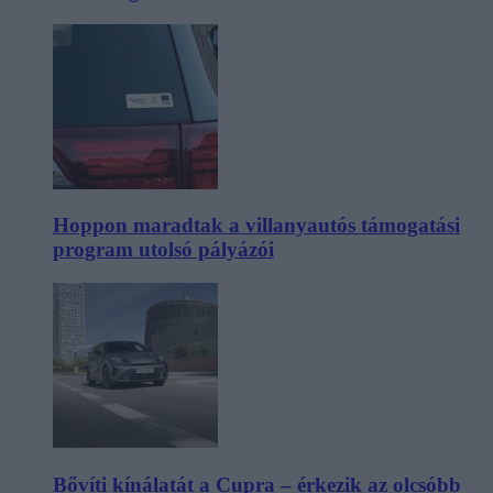
Hoppon maradtak a villanyautós támogatási
program utolsó pályázói
Bővíti kínálatát a Cupra – érkezik az olcsóbb