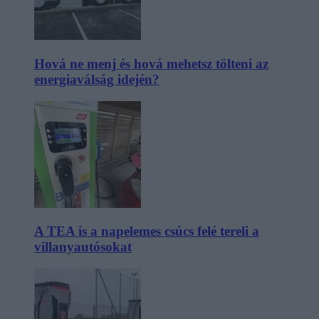
Hová ne menj és hová mehetsz tölteni az
energiaválság idején?
A TEA is a napelemes csúcs felé tereli a
villanyautósokat