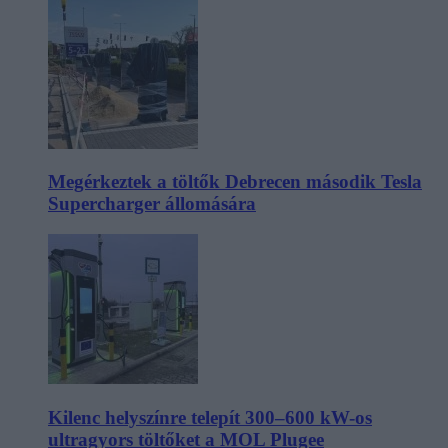
Megérkeztek a töltők Debrecen második Tesla
Supercharger állomására
Kilenc helyszínre telepít 300–600 kW-os
ultragyors töltőket a MOL Plugee