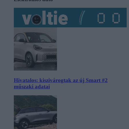
Hivatalos: kiszivárogtak az új Smart #2
műszaki adatai