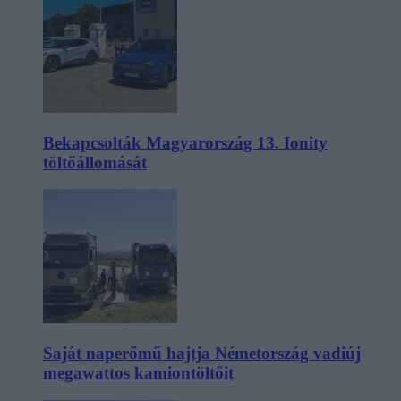
Bekapcsolták Magyarország 13. Ionity
töltőállomását
Saját naperőmű hajtja Németország vadiúj
megawattos kamiontöltőit