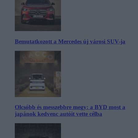
Bemutatkozott a Mercedes új városi SUV-ja
Olcsóbb és messzebbre megy: a BYD most a
japánok kedvenc autóit vette célba