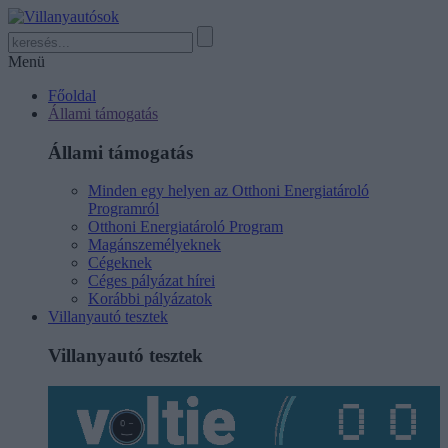
Menü
Főoldal
Állami támogatás
Állami támogatás
Minden egy helyen az Otthoni Energiatároló
Programról
Otthoni Energiatároló Program
Magánszemélyeknek
Cégeknek
Céges pályázat hírei
Korábbi pályázatok
Villanyautó tesztek
Villanyautó tesztek