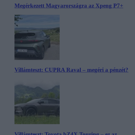
Megérkezett Magyarországra az Xpeng P7+
Villámteszt: CUPRA Raval – megéri a pénzét?
Villámteszt: Toyota bZ4X Touring – ez az,