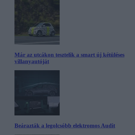
Már az utcákon tesztelik a smart új kétüléses
villanyautóját
Beárazták a legolcsóbb elektromos Audit