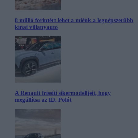
8 millió forintért lehet a miénk a legnépszerűbb
kínai villanyautó
A Renault frissíti sikermodelljeit, hogy
megállítsa az ID. Polót