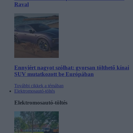
Raval
Ennyiért nagyot szólhat: gyorsan tölthető kínai
SUV mutatkozott be Európában
További cikkek a témában
Elektromosautó-töltés
Elektromosautó-töltés