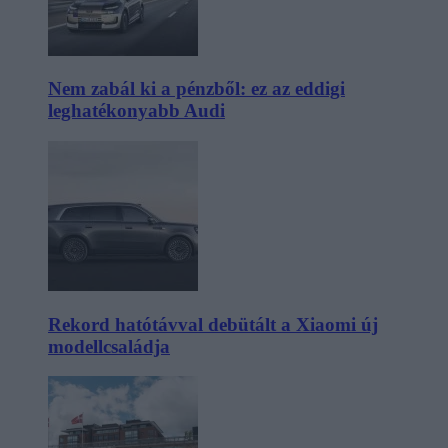
Nem zabál ki a pénzből: ez az eddigi
leghatékonyabb Audi
Rekord hatótávval debütált a Xiaomi új
modellcsaládja