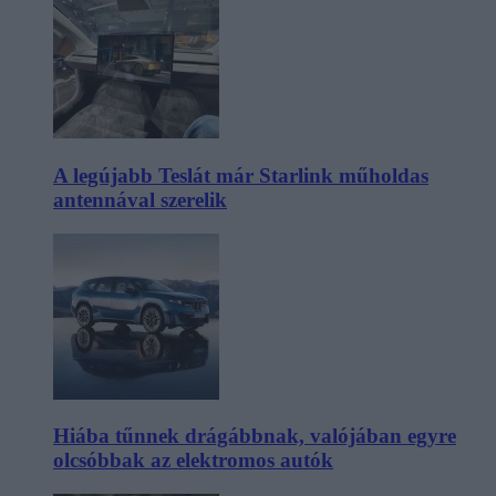
A legújabb Teslát már Starlink műholdas
antennával szerelik
Hiába tűnnek drágábbnak, valójában egyre
olcsóbbak az elektromos autók