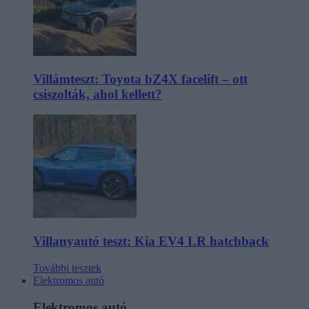
Villámteszt: Toyota bZ4X facelift – ott
csiszolták, ahol kellett?
Villanyautó teszt: Kia EV4 LR hatchback
További tesztek
Elektromos autó
Elektromos autó