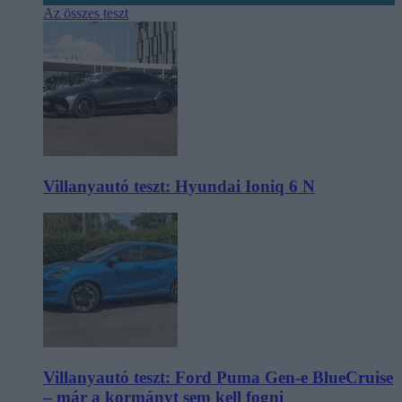
Az összes teszt
Villanyautó teszt: Hyundai Ioniq 6 N
Villanyautó teszt: Ford Puma Gen-e BlueCruise
– már a kormányt sem kell fogni