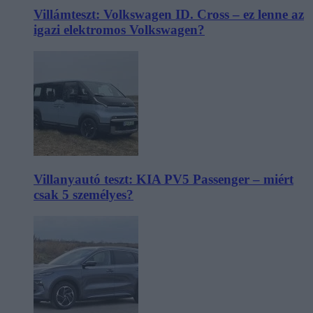
Villámteszt: Volkswagen ID. Cross – ez lenne az
igazi elektromos Volkswagen?
Villanyautó teszt: KIA PV5 Passenger – miért
csak 5 személyes?