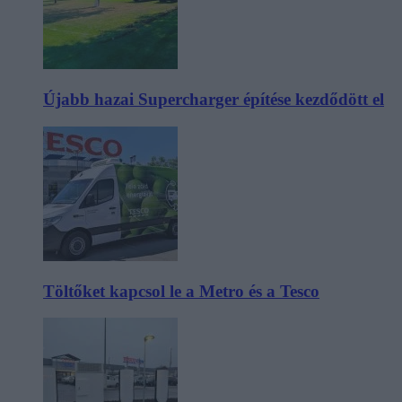
Újabb hazai Supercharger építése kezdődött el
Töltőket kapcsol le a Metro és a Tesco