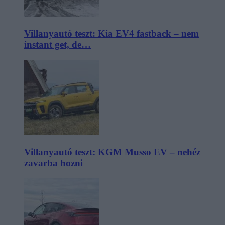
Villanyautó teszt: Kia EV4 fastback – nem
instant get, de…
Villanyautó teszt: KGM Musso EV – nehéz
zavarba hozni