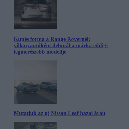
Kupés forma a Range Rovernél:
villanyautóként debütál a márka eddigi
legmerészebb modellje
Mutatjuk az új Nissan Leaf hazai árait