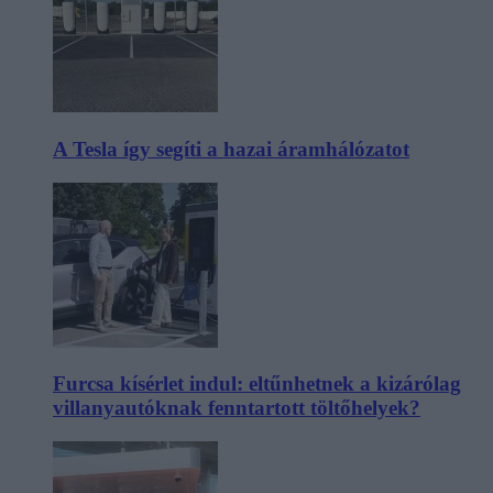
A Tesla így segíti a hazai áramhálózatot
Furcsa kísérlet indul: eltűnhetnek a kizárólag
villanyautóknak fenntartott töltőhelyek?