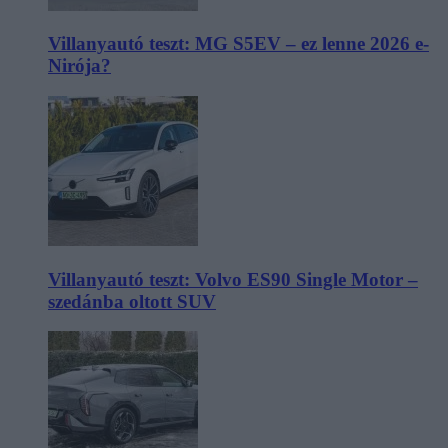
Villanyautó teszt: MG S5EV – ez lenne 2026 e-
Nirója?
Villanyautó teszt: Volvo ES90 Single Motor –
szedánba oltott SUV