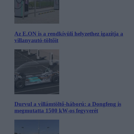
Az E.ON is a rendkívüli helyzethez igazítja a
villanyautó-töltőit
Durvul a villámtöltő-háború: a Dongfeng is
megmutatta 1500 kW-os fegyverét