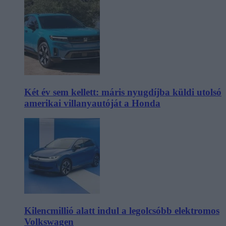
Két év sem kellett: máris nyugdíjba küldi utolsó
amerikai villanyautóját a Honda
Kilencmillió alatt indul a legolcsóbb elektromos
Volkswagen