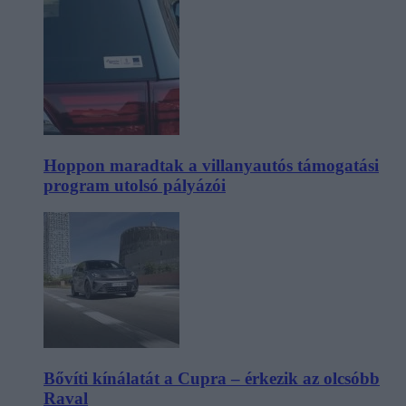
Hoppon maradtak a villanyautós támogatási
program utolsó pályázói
Bővíti kínálatát a Cupra – érkezik az olcsóbb
Raval