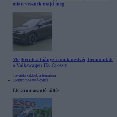
miatt vesznek majd meg
Megkerült a hiányzó unokatestvér, bemutatták
a Volkswagen ID. Cross-t
További cikkek a témában
Elektromosautó-töltés
Elektromosautó-töltés