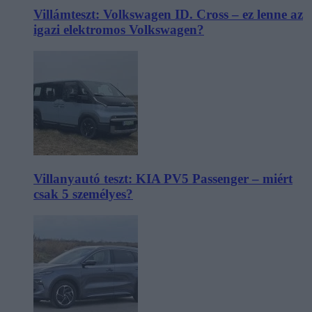
Villámteszt: Volkswagen ID. Cross – ez lenne az
igazi elektromos Volkswagen?
Villanyautó teszt: KIA PV5 Passenger – miért
csak 5 személyes?