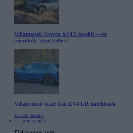
Villámteszt: Toyota bZ4X facelift – ott
csiszolták, ahol kellett?
Villanyautó teszt: Kia EV4 LR hatchback
További tesztek
Elektromos autó
Elektromos autó