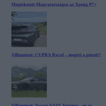
Megérkezett Magyarországra az Xpeng P7+
Villámteszt: CUPRA Raval – megéri a pénzét?
Villámteszt: Toyota bZ4X Touring – ez az,