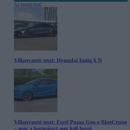
Az összes teszt
Villanyautó teszt: Hyundai Ioniq 6 N
Villanyautó teszt: Ford Puma Gen-e BlueCruise
– már a kormányt sem kell fogni