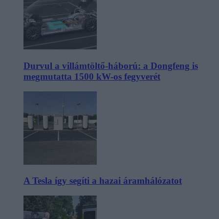
Durvul a villámtöltő-háború: a Dongfeng is
megmutatta 1500 kW-os fegyverét
A Tesla így segíti a hazai áramhálózatot