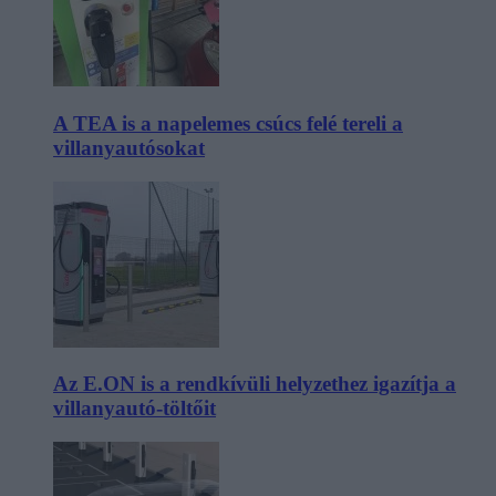
A TEA is a napelemes csúcs felé tereli a
villanyautósokat
Az E.ON is a rendkívüli helyzethez igazítja a
villanyautó-töltőit