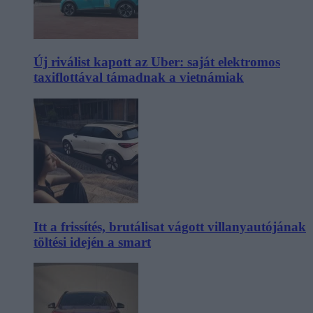
Új riválist kapott az Uber: saját elektromos
taxiflottával támadnak a vietnámiak
Itt a frissítés, brutálisat vágott villanyautójának
töltési idején a smart