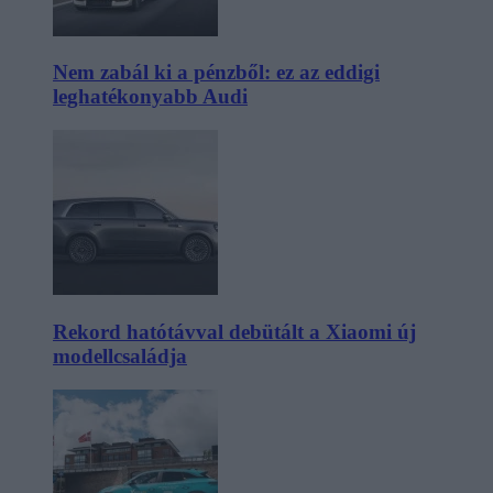
Nem zabál ki a pénzből: ez az eddigi
leghatékonyabb Audi
Rekord hatótávval debütált a Xiaomi új
modellcsaládja