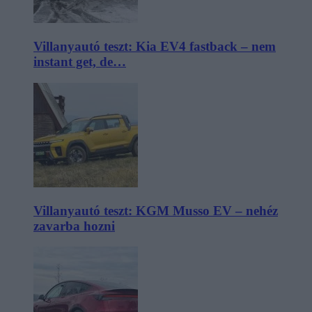
Villanyautó teszt: Kia EV4 fastback – nem
instant get, de…
Villanyautó teszt: KGM Musso EV – nehéz
zavarba hozni