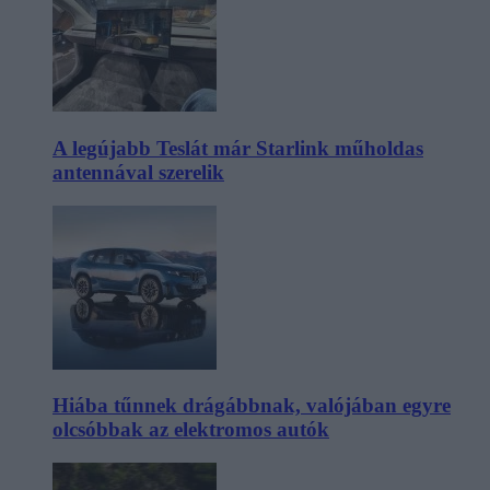
A legújabb Teslát már Starlink műholdas
antennával szerelik
Hiába tűnnek drágábbnak, valójában egyre
olcsóbbak az elektromos autók