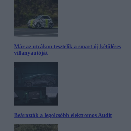
Már az utcákon tesztelik a smart új kétüléses
villanyautóját
Beárazták a legolcsóbb elektromos Audit