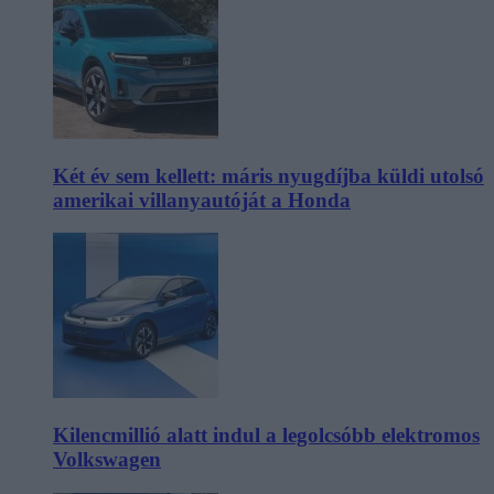
Két év sem kellett: máris nyugdíjba küldi utolsó
amerikai villanyautóját a Honda
Kilencmillió alatt indul a legolcsóbb elektromos
Volkswagen