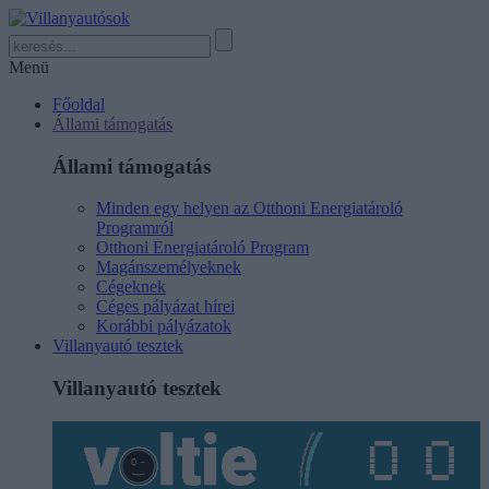
Menü
Főoldal
Állami támogatás
Állami támogatás
Minden egy helyen az Otthoni Energiatároló
Programról
Otthoni Energiatároló Program
Magánszemélyeknek
Cégeknek
Céges pályázat hírei
Korábbi pályázatok
Villanyautó tesztek
Villanyautó tesztek