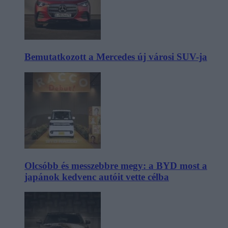
Bemutatkozott a Mercedes új városi SUV-ja
Olcsóbb és messzebbre megy: a BYD most a
japánok kedvenc autóit vette célba