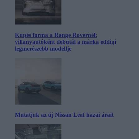
Kupés forma a Range Rovernél:
villanyautóként debütál a márka eddigi
legmerészebb modellje
Mutatjuk az új Nissan Leaf hazai árait