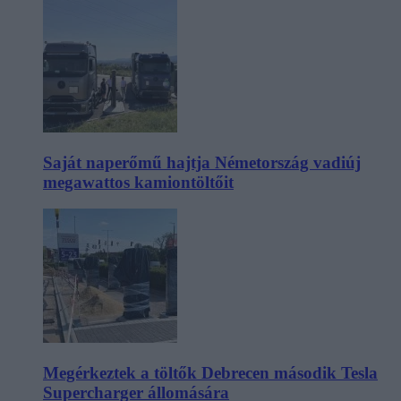
Saját naperőmű hajtja Németország vadiúj
megawattos kamiontöltőit
Megérkeztek a töltők Debrecen második Tesla
Supercharger állomására