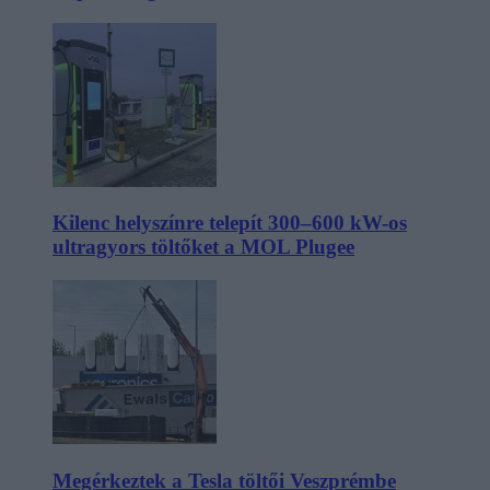
Kilenc helyszínre telepít 300–600 kW-os
ultragyors töltőket a MOL Plugee
Megérkeztek a Tesla töltői Veszprémbe