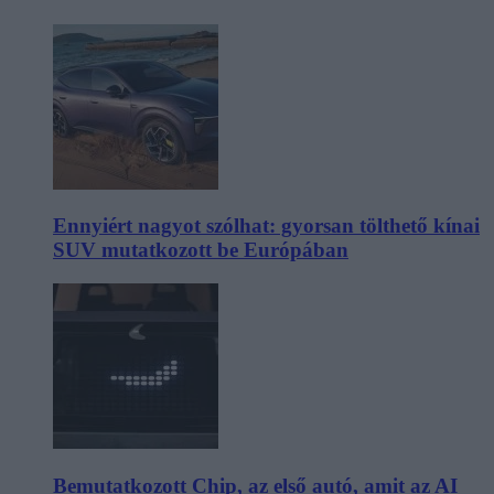
Ennyiért nagyot szólhat: gyorsan tölthető kínai
SUV mutatkozott be Európában
Bemutatkozott Chip, az első autó, amit az AI