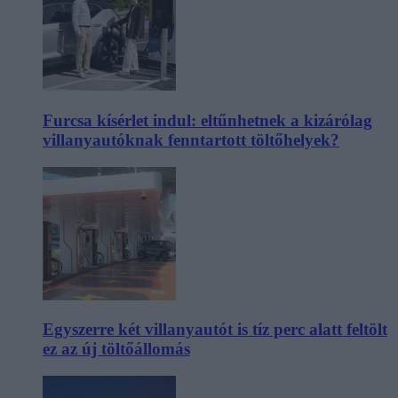
Furcsa kísérlet indul: eltűnhetnek a kizárólag
villanyautóknak fenntartott töltőhelyek?
Egyszerre két villanyautót is tíz perc alatt feltölt
ez az új töltőállomás