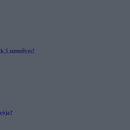
ak 5 személyes?
irója?