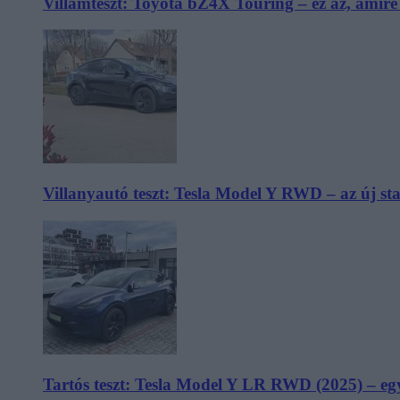
Villámteszt: Toyota bZ4X Touring – ez az, amir
Villanyautó teszt: Tesla Model Y RWD – az új s
Tartós teszt: Tesla Model Y LR RWD (2025) – egy 