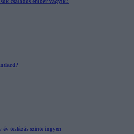
e sok családos ember vágyik?
tandard?
év teslázás szinte ingyen