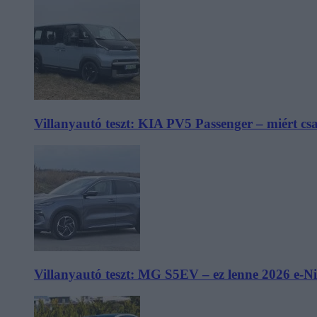
Villanyautó teszt: KIA PV5 Passenger – miért cs
Villanyautó teszt: MG S5EV – ez lenne 2026 e-N