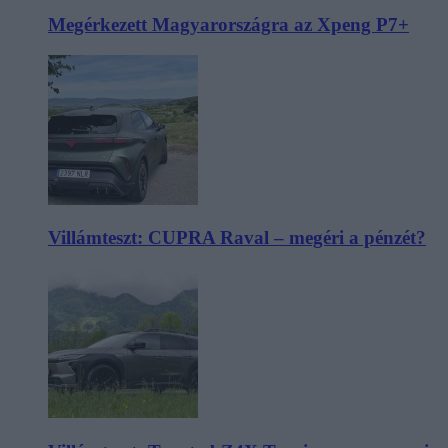
Megérkezett Magyarországra az Xpeng P7+
Villámteszt: CUPRA Raval – megéri a pénzét?