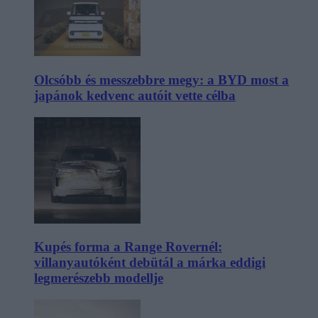
Olcsóbb és messzebbre megy: a BYD most a
japánok kedvenc autóit vette célba
Kupés forma a Range Rovernél:
villanyautóként debütál a márka eddigi
legmerészebb modellje