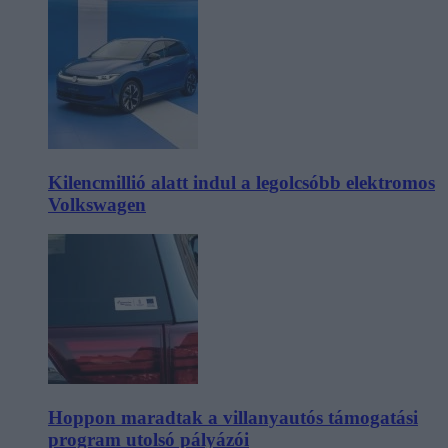
Kilencmillió alatt indul a legolcsóbb elektromos
Volkswagen
Hoppon maradtak a villanyautós támogatási
program utolsó pályázói