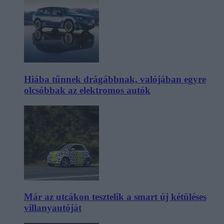
Hiába tűnnek drágábbnak, valójában egyre
olcsóbbak az elektromos autók
Már az utcákon tesztelik a smart új kétüléses
villanyautóját