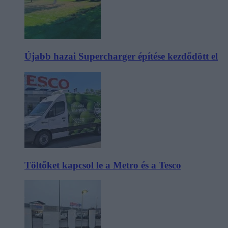
Újabb hazai Supercharger építése kezdődött el
Töltőket kapcsol le a Metro és a Tesco