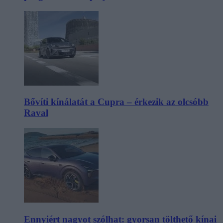
Bővíti kínálatát a Cupra – érkezik az olcsóbb
Raval
Ennyiért nagyot szólhat: gyorsan tölthető kínai