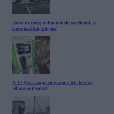
Hová ne menj és hová mehetsz tölteni az
energiaválság idején?
A TEA is a napelemes csúcs felé tereli a
villanyautósokat