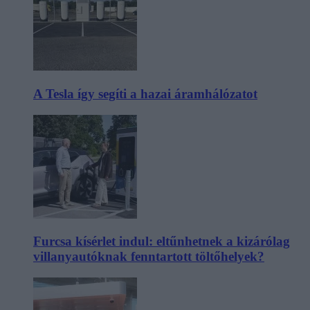
A Tesla így segíti a hazai áramhálózatot
Furcsa kísérlet indul: eltűnhetnek a kizárólag
villanyautóknak fenntartott töltőhelyek?