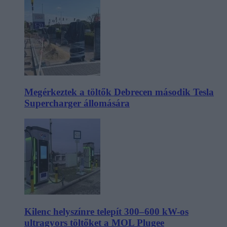
Megérkeztek a töltők Debrecen második Tesla
Supercharger állomására
Kilenc helyszínre telepít 300–600 kW-os
ultragyors töltőket a MOL Plugee