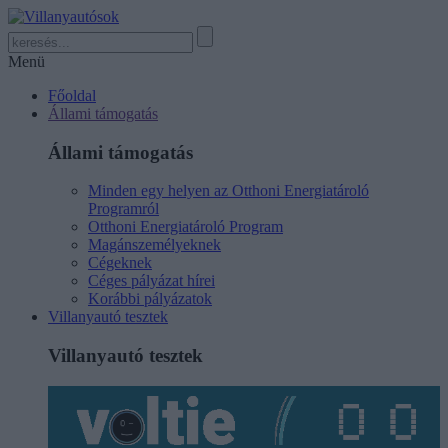
Menü
Főoldal
Állami támogatás
Állami támogatás
Minden egy helyen az Otthoni Energiatároló
Programról
Otthoni Energiatároló Program
Magánszemélyeknek
Cégeknek
Céges pályázat hírei
Korábbi pályázatok
Villanyautó tesztek
Villanyautó tesztek