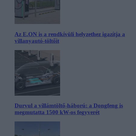
Az E.ON is a rendkívüli helyzethez igazítja a
villanyautó-töltőit
Durvul a villámtöltő-háború: a Dongfeng is
megmutatta 1500 kW-os fegyverét