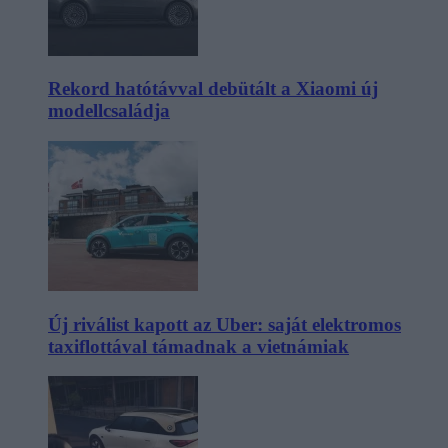
Rekord hatótávval debütált a Xiaomi új
modellcsaládja
Új riválist kapott az Uber: saját elektromos
taxiflottával támadnak a vietnámiak