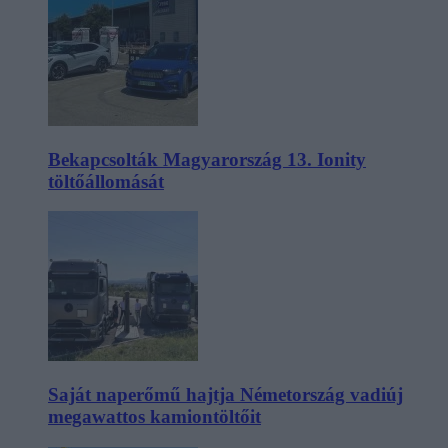
Bekapcsolták Magyarország 13. Ionity
töltőállomását
Saját naperőmű hajtja Németország vadiúj
megawattos kamiontöltőit