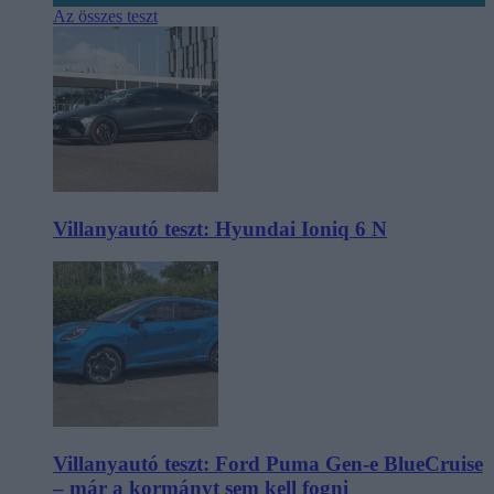
Az összes teszt
Villanyautó teszt: Hyundai Ioniq 6 N
Villanyautó teszt: Ford Puma Gen-e BlueCruise
– már a kormányt sem kell fogni