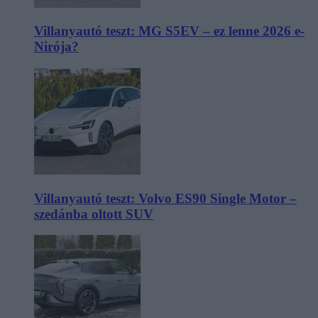
Villanyautó teszt: MG S5EV – ez lenne 2026 e-
Nirója?
Villanyautó teszt: Volvo ES90 Single Motor –
szedánba oltott SUV