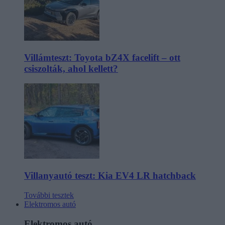
Villámteszt: Toyota bZ4X facelift – ott
csiszolták, ahol kellett?
Villanyautó teszt: Kia EV4 LR hatchback
További tesztek
Elektromos autó
Elektromos autó