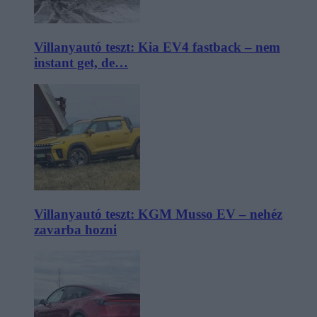
Villanyautó teszt: Kia EV4 fastback – nem
instant get, de…
Villanyautó teszt: KGM Musso EV – nehéz
zavarba hozni