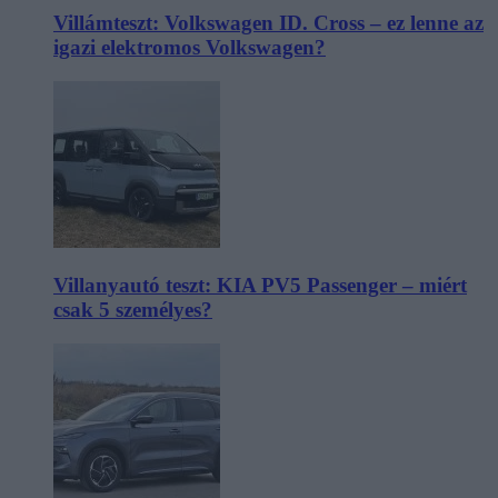
Villámteszt: Volkswagen ID. Cross – ez lenne az
igazi elektromos Volkswagen?
Villanyautó teszt: KIA PV5 Passenger – miért
csak 5 személyes?