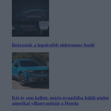
Beárazták a legolcsóbb elektromos Audit
Két év sem kellett: máris nyugdíjba küldi utolsó
amerikai villanyautóját a Honda