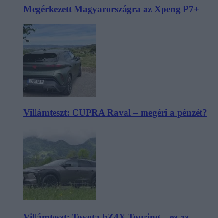
Megérkezett Magyarországra az Xpeng P7+
Villámteszt: CUPRA Raval – megéri a pénzét?
Villámteszt: Toyota bZ4X Touring – ez az,