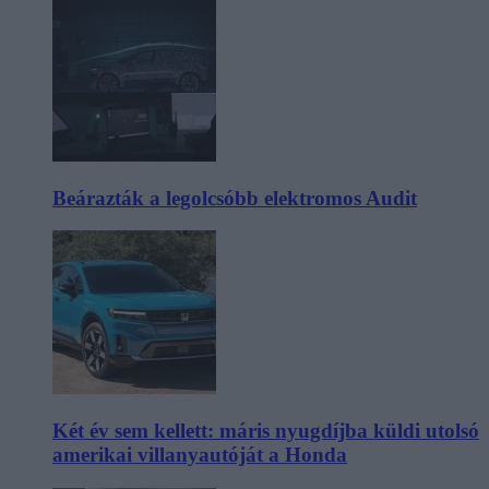
Beárazták a legolcsóbb elektromos Audit
Két év sem kellett: máris nyugdíjba küldi utolsó
amerikai villanyautóját a Honda