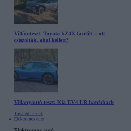
Villámteszt: Toyota bZ4X facelift – ott
csiszolták, ahol kellett?
Villanyautó teszt: Kia EV4 LR hatchback
További tesztek
Elektromos autó
Elektromos autó