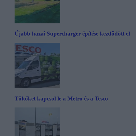
Újabb hazai Supercharger építése kezdődött el
Töltőket kapcsol le a Metro és a Tesco