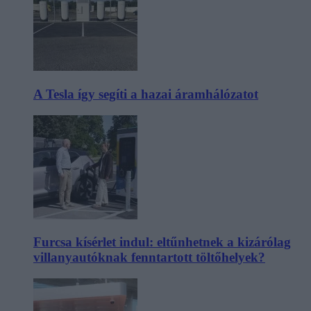
A Tesla így segíti a hazai áramhálózatot
Furcsa kísérlet indul: eltűnhetnek a kizárólag
villanyautóknak fenntartott töltőhelyek?