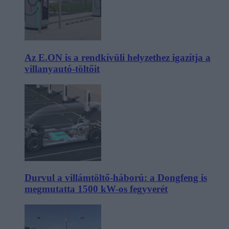
Az E.ON is a rendkívüli helyzethez igazítja a
villanyautó-töltőit
Durvul a villámtöltő-háború: a Dongfeng is
megmutatta 1500 kW-os fegyverét