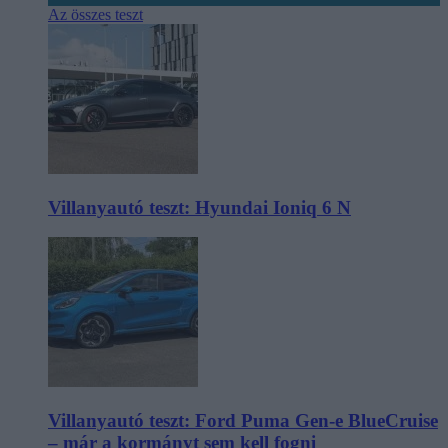
Az összes teszt
Villanyautó teszt: Hyundai Ioniq 6 N
Villanyautó teszt: Ford Puma Gen-e BlueCruise
– már a kormányt sem kell fogni