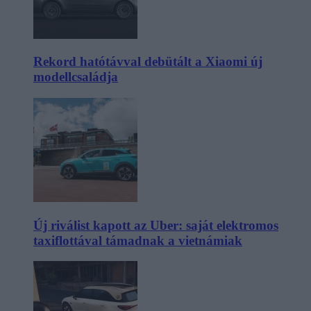
Rekord hatótávval debütált a Xiaomi új
modellcsaládja
Új riválist kapott az Uber: saját elektromos
taxiflottával támadnak a vietnámiak