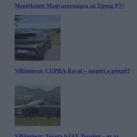
Megérkezett Magyarországra az Xpeng P7+
Villámteszt: CUPRA Raval – megéri a pénzét?
Villámteszt: Toyota bZ4X Touring – ez az,