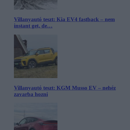
Villanyautó teszt: Kia EV4 fastback – nem
instant get, de…
Villanyautó teszt: KGM Musso EV – nehéz
zavarba hozni