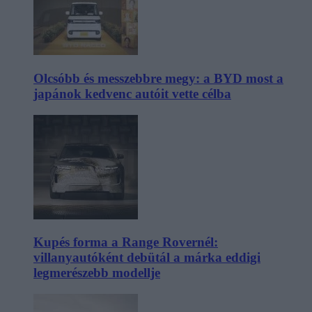
Olcsóbb és messzebbre megy: a BYD most a
japánok kedvenc autóit vette célba
Kupés forma a Range Rovernél:
villanyautóként debütál a márka eddigi
legmerészebb modellje