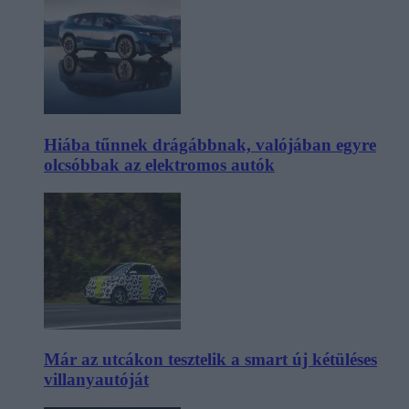
Hiába tűnnek drágábbnak, valójában egyre
olcsóbbak az elektromos autók
Már az utcákon tesztelik a smart új kétüléses
villanyautóját