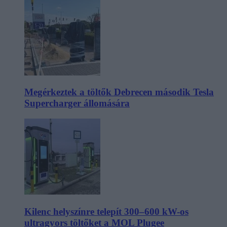
Megérkeztek a töltők Debrecen második Tesla
Supercharger állomására
Kilenc helyszínre telepít 300–600 kW-os
ultragyors töltőket a MOL Plugee