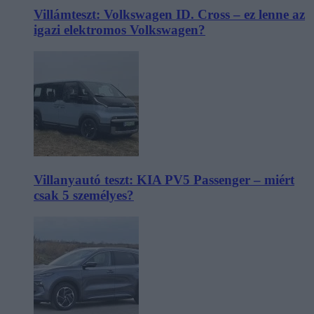
Villámteszt: Volkswagen ID. Cross – ez lenne az
igazi elektromos Volkswagen?
Villanyautó teszt: KIA PV5 Passenger – miért
csak 5 személyes?