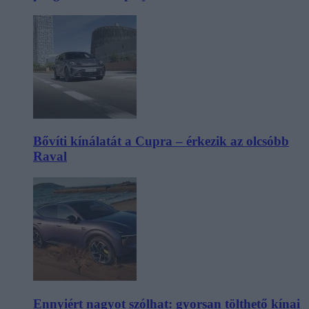
Bővíti kínálatát a Cupra – érkezik az olcsóbb
Raval
Ennyiért nagyot szólhat: gyorsan tölthető kínai