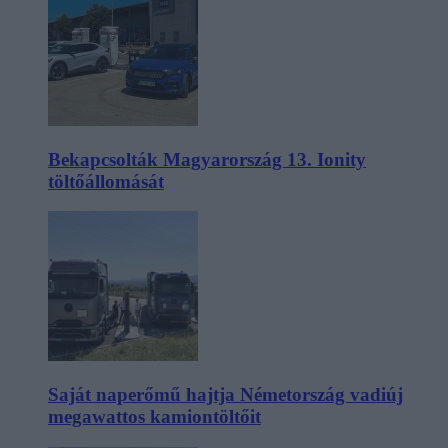
Bekapcsolták Magyarország 13. Ionity
töltőállomását
Saját naperőmű hajtja Németország vadiúj
megawattos kamiontöltőit