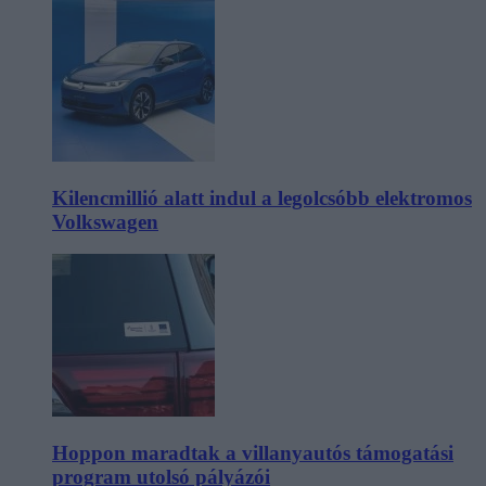
Kilencmillió alatt indul a legolcsóbb elektromos
Volkswagen
Hoppon maradtak a villanyautós támogatási
program utolsó pályázói