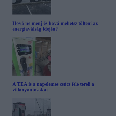
Hová ne menj és hová mehetsz tölteni az
energiaválság idején?
A TEA is a napelemes csúcs felé tereli a
villanyautósokat