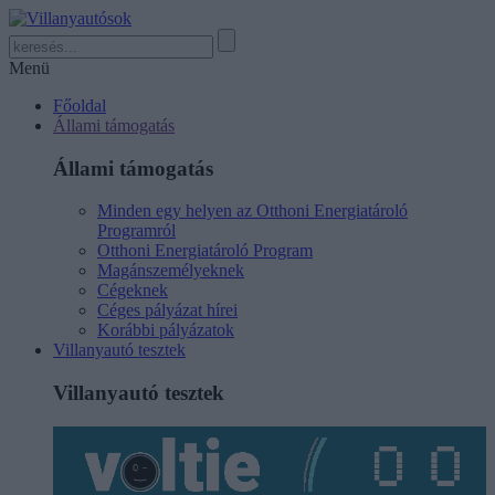
Menü
Főoldal
Állami támogatás
Állami támogatás
Minden egy helyen az Otthoni Energiatároló
Programról
Otthoni Energiatároló Program
Magánszemélyeknek
Cégeknek
Céges pályázat hírei
Korábbi pályázatok
Villanyautó tesztek
Villanyautó tesztek