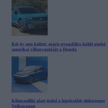
Két év sem kellett: máris nyugdíjba küldi utolsó
amerikai villanyautóját a Honda
Kilencmillió alatt indul a legolcsóbb elektromos
Volkswagen