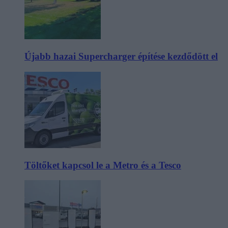
Újabb hazai Supercharger építése kezdődött el
Töltőket kapcsol le a Metro és a Tesco