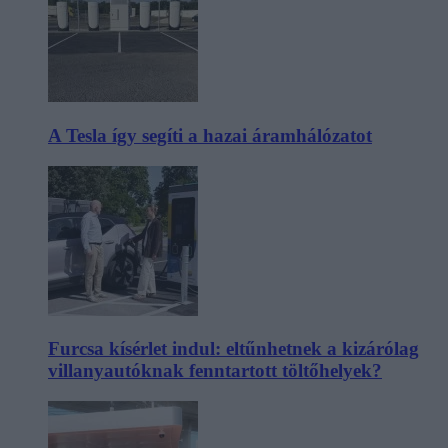
A Tesla így segíti a hazai áramhálózatot
Furcsa kísérlet indul: eltűnhetnek a kizárólag
villanyautóknak fenntartott töltőhelyek?