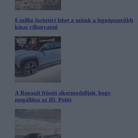
8 millió forintért lehet a miénk a legnépszerűbb
kínai villanyautó
A Renault frissíti sikermodelljeit, hogy
megállítsa az ID. Polót