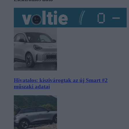
Hivatalos: kiszivárogtak az új Smart #2
műszaki adatai