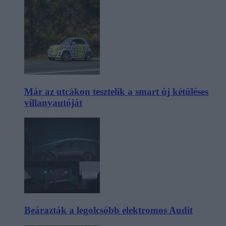
Már az utcákon tesztelik a smart új kétüléses
villanyautóját
Beárazták a legolcsóbb elektromos Audit