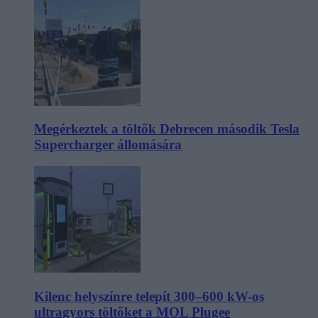
Megérkeztek a töltők Debrecen második Tesla
Supercharger állomására
Kilenc helyszínre telepít 300–600 kW-os
ultragyors töltőket a MOL Plugee