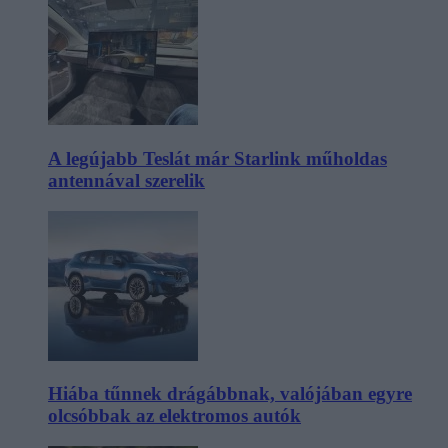
A legújabb Teslát már Starlink műholdas
antennával szerelik
Hiába tűnnek drágábbnak, valójában egyre
olcsóbbak az elektromos autók