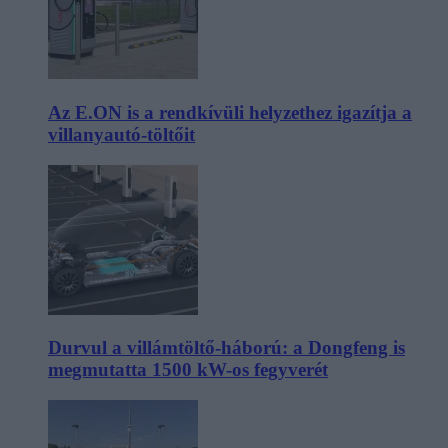
Az E.ON is a rendkívüli helyzethez igazítja a
villanyautó-töltőit
Durvul a villámtöltő-háború: a Dongfeng is
megmutatta 1500 kW-os fegyverét