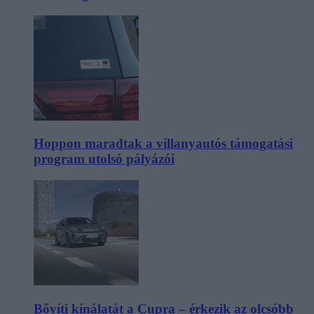
Hoppon maradtak a villanyautós támogatási
program utolsó pályázói
Bővíti kínálatát a Cupra – érkezik az olcsóbb