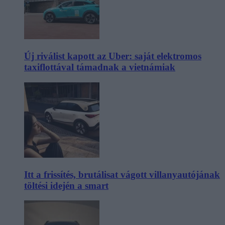
Új riválist kapott az Uber: saját elektromos
taxiflottával támadnak a vietnámiak
Itt a frissítés, brutálisat vágott villanyautójának
töltési idején a smart