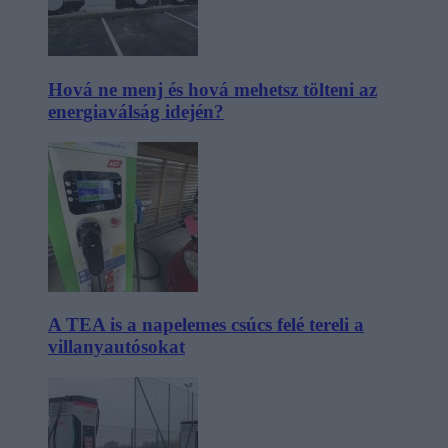
Hová ne menj és hová mehetsz tölteni az
energiaválság idején?
A TEA is a napelemes csúcs felé tereli a
villanyautósokat