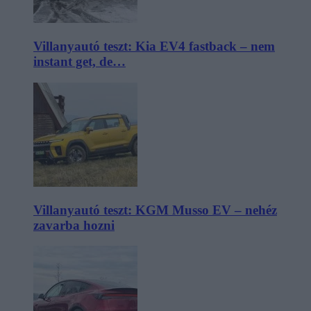
Villanyautó teszt: Kia EV4 fastback – nem
instant get, de…
Villanyautó teszt: KGM Musso EV – nehéz
zavarba hozni