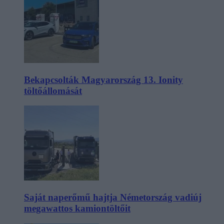
Bekapcsolták Magyarország 13. Ionity
töltőállomását
Saját naperőmű hajtja Németország vadiúj
megawattos kamiontöltőit