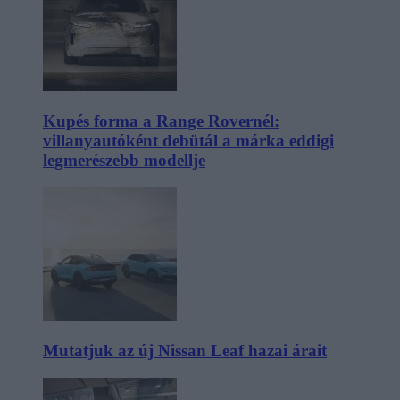
Kupés forma a Range Rovernél:
villanyautóként debütál a márka eddigi
legmerészebb modellje
Mutatjuk az új Nissan Leaf hazai árait