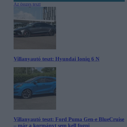
Az összes teszt
Villanyautó teszt: Hyundai Ioniq 6 N
Villanyautó teszt: Ford Puma Gen-e BlueCruise
– már a kormányt sem kell fogni