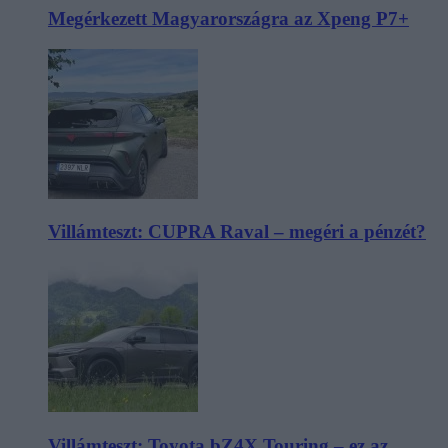
Megérkezett Magyarországra az Xpeng P7+
Villámteszt: CUPRA Raval – megéri a pénzét?
Villámteszt: Toyota bZ4X Touring – ez az,