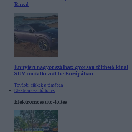
Raval
Ennyiért nagyot szólhat: gyorsan tölthető kínai
SUV mutatkozott be Európában
További cikkek a témában
Elektromosautó-töltés
Elektromosautó-töltés