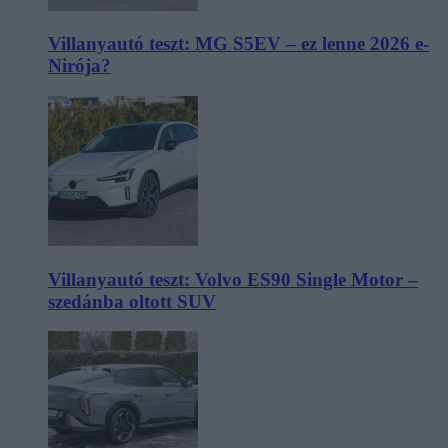
Villanyautó teszt: MG S5EV – ez lenne 2026 e-
Nirója?
Villanyautó teszt: Volvo ES90 Single Motor –
szedánba oltott SUV