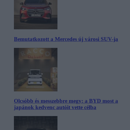
Bemutatkozott a Mercedes új városi SUV-ja
Olcsóbb és messzebbre megy: a BYD most a
japánok kedvenc autóit vette célba