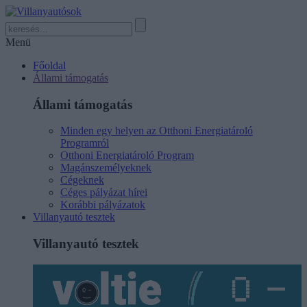
Menü
Főoldal
Állami támogatás
Állami támogatás
Minden egy helyen az Otthoni Energiatároló
Programról
Otthoni Energiatároló Program
Magánszemélyeknek
Cégeknek
Céges pályázat hírei
Korábbi pályázatok
Villanyautó tesztek
Villanyautó tesztek