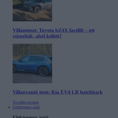
Villámteszt: Toyota bZ4X facelift – ott
csiszolták, ahol kellett?
Villanyautó teszt: Kia EV4 LR hatchback
További tesztek
Elektromos autó
Elektromos autó