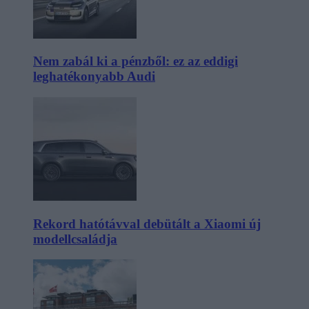
Nem zabál ki a pénzből: ez az eddigi
leghatékonyabb Audi
Rekord hatótávval debütált a Xiaomi új
modellcsaládja