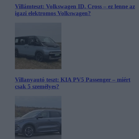
Villámteszt: Volkswagen ID. Cross – ez lenne az
igazi elektromos Volkswagen?
Villanyautó teszt: KIA PV5 Passenger – miért
csak 5 személyes?