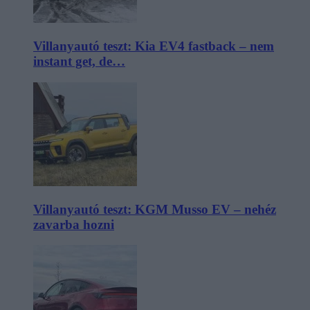
Villanyautó teszt: Kia EV4 fastback – nem
instant get, de…
Villanyautó teszt: KGM Musso EV – nehéz
zavarba hozni