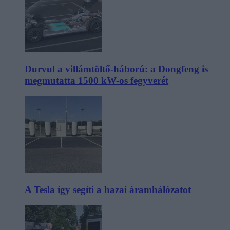
Durvul a villámtöltő-háború: a Dongfeng is
megmutatta 1500 kW-os fegyverét
A Tesla így segíti a hazai áramhálózatot