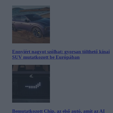
Ennyiért nagyot szólhat: gyorsan tölthető kínai
SUV mutatkozott be Európában
Bemutatkozott Chip, az első autó, amit az AI