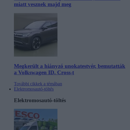
miatt vesznek majd meg
Megkerült a hiányzó unokatestvér, bemutatták
a Volkswagen ID. Cross-t
További cikkek a témában
Elektromosautó-töltés
Elektromosautó-töltés