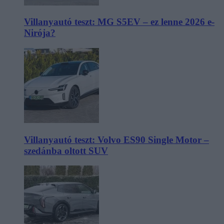
Villanyautó teszt: MG S5EV – ez lenne 2026 e-
Nirója?
Villanyautó teszt: Volvo ES90 Single Motor –
szedánba oltott SUV