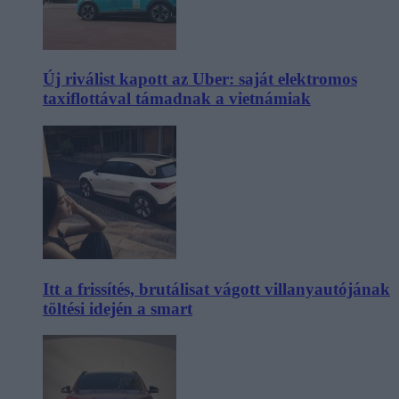
Új riválist kapott az Uber: saját elektromos
taxiflottával támadnak a vietnámiak
Itt a frissítés, brutálisat vágott villanyautójának
töltési idején a smart