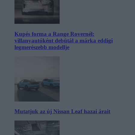
Kupés forma a Range Rovernél:
villanyautóként debütál a márka eddigi
legmerészebb modellje
Mutatjuk az új Nissan Leaf hazai árait