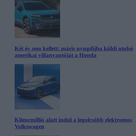
Két év sem kellett: máris nyugdíjba küldi utolsó
amerikai villanyautóját a Honda
Kilencmillió alatt indul a legolcsóbb elektromos
Volkswagen