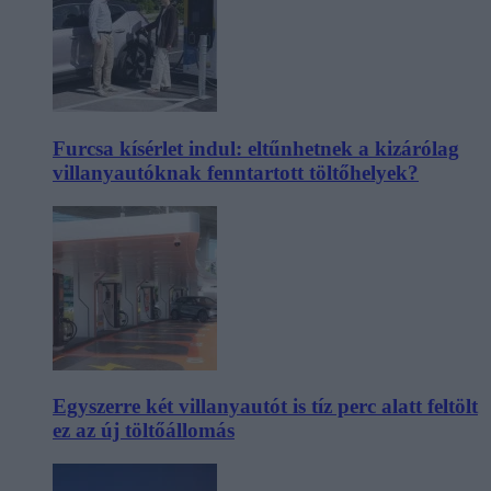
Furcsa kísérlet indul: eltűnhetnek a kizárólag
villanyautóknak fenntartott töltőhelyek?
Egyszerre két villanyautót is tíz perc alatt feltölt
ez az új töltőállomás