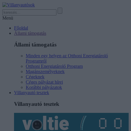
Menü
Főoldal
Állami támogatás
Állami támogatás
Minden egy helyen az Otthoni Energiatároló
Programról
Otthoni Energiatároló Program
Magánszemélyeknek
Cégeknek
Céges pályázat hírei
Korábbi pályázatok
Villanyautó tesztek
Villanyautó tesztek