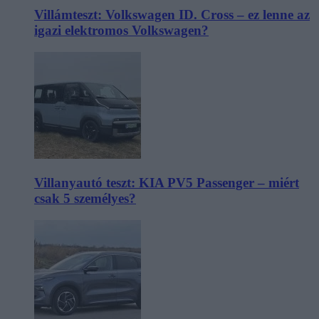
Villámteszt: Volkswagen ID. Cross – ez lenne az
igazi elektromos Volkswagen?
Villanyautó teszt: KIA PV5 Passenger – miért
csak 5 személyes?