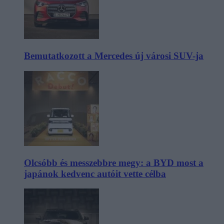
Bemutatkozott a Mercedes új városi SUV-ja
Olcsóbb és messzebbre megy: a BYD most a
japánok kedvenc autóit vette célba