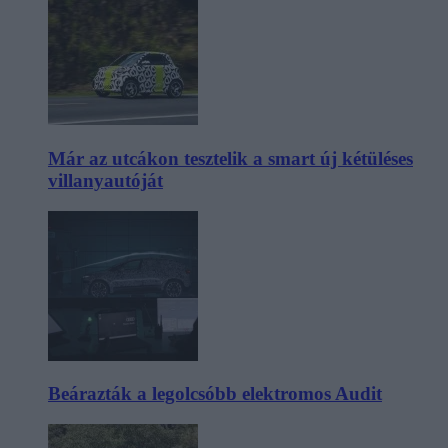
Már az utcákon tesztelik a smart új kétüléses
villanyautóját
Beárazták a legolcsóbb elektromos Audit