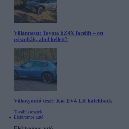
Villámteszt: Toyota bZ4X facelift – ott
csiszolták, ahol kellett?
Villanyautó teszt: Kia EV4 LR hatchback
További tesztek
Elektromos autó
Elektromos autó