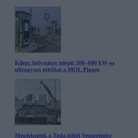
Kilenc helyszínre telepít 300–600 kW-os
ultragyors töltőket a MOL Plugee
Megérkeztek a Tesla töltői Veszprémbe