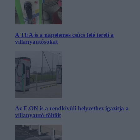
A TEA is a napelemes csúcs felé tereli a
villanyautósokat
Az E.ON is a rendkívüli helyzethez igazítja a
villanyautó-töltőit