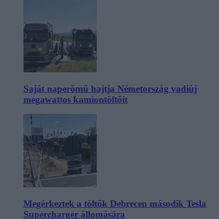
Saját naperőmű hajtja Németország vadiúj
megawattos kamiontöltőit
Megérkeztek a töltők Debrecen második Tesla
Supercharger állomására