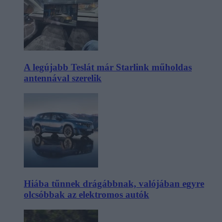
A legújabb Teslát már Starlink műholdas
antennával szerelik
Hiába tűnnek drágábbnak, valójában egyre
olcsóbbak az elektromos autók