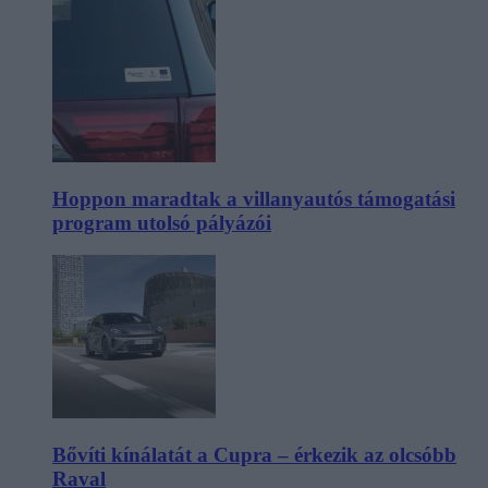
Hoppon maradtak a villanyautós támogatási
program utolsó pályázói
Bővíti kínálatát a Cupra – érkezik az olcsóbb
Raval