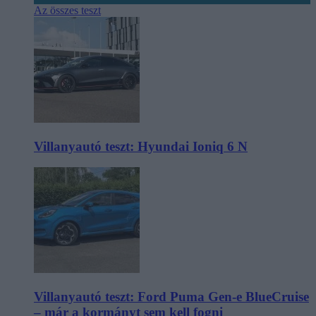
Az összes teszt
Villanyautó teszt: Hyundai Ioniq 6 N
Villanyautó teszt: Ford Puma Gen-e BlueCruise
– már a kormányt sem kell fogni