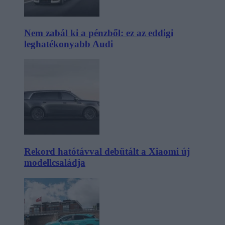
Nem zabál ki a pénzből: ez az eddigi
leghatékonyabb Audi
Rekord hatótávval debütált a Xiaomi új
modellcsaládja