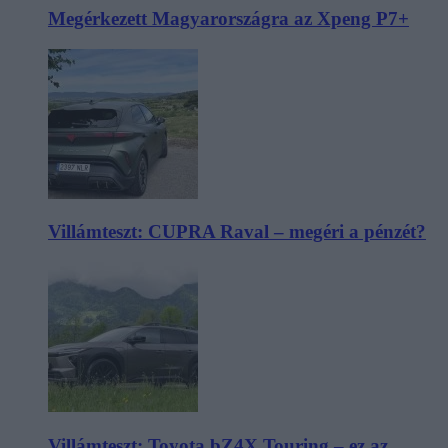
Megérkezett Magyarországra az Xpeng P7+
Villámteszt: CUPRA Raval – megéri a pénzét?
Villámteszt: Toyota bZ4X Touring – ez az,