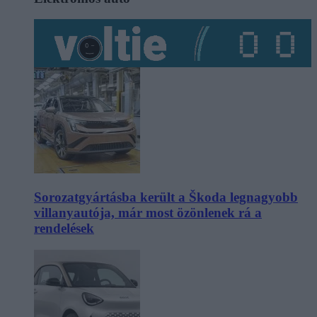
Sorozatgyártásba került a Škoda legnagyobb
villanyautója, már most özönlenek rá a
rendelések