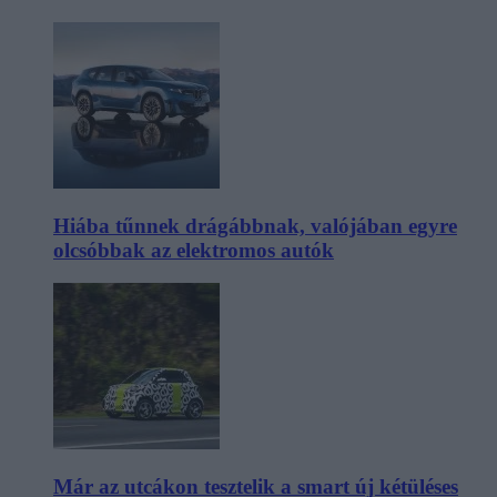
Hiába tűnnek drágábbnak, valójában egyre
olcsóbbak az elektromos autók
Már az utcákon tesztelik a smart új kétüléses