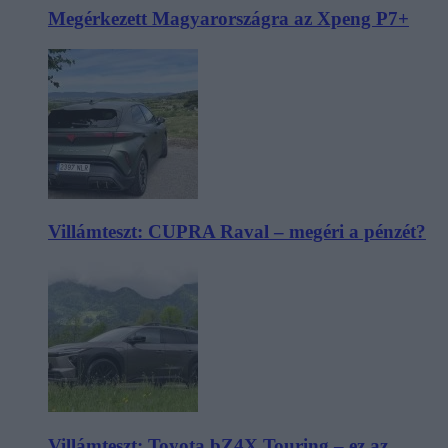
Megérkezett Magyarországra az Xpeng P7+
Villámteszt: CUPRA Raval – megéri a pénzét?
Villámteszt: Toyota bZ4X Touring – ez az,