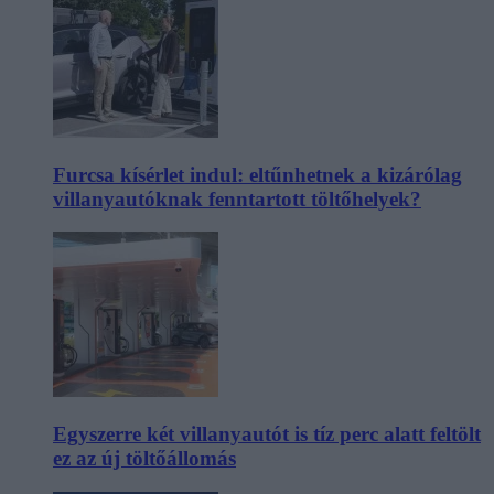
Furcsa kísérlet indul: eltűnhetnek a kizárólag
villanyautóknak fenntartott töltőhelyek?
Egyszerre két villanyautót is tíz perc alatt feltölt
ez az új töltőállomás