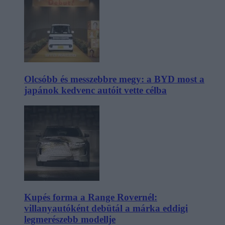
Olcsóbb és messzebbre megy: a BYD most a
japánok kedvenc autóit vette célba
Kupés forma a Range Rovernél:
villanyautóként debütál a márka eddigi
legmerészebb modellje