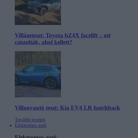
Villámteszt: Toyota bZ4X facelift – ott
csiszolták, ahol kellett?
Villanyautó teszt: Kia EV4 LR hatchback
További tesztek
Elektromos autó
Elektromos autó