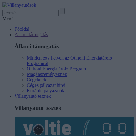
Menü
Főoldal
Állami támogatás
Állami támogatás
Minden egy helyen az Otthoni Energiatároló
Programról
Otthoni Energiatároló Program
Magánszemélyeknek
Cégeknek
Céges pályázat hírei
Korábbi pályázatok
Villanyautó tesztek
Villanyautó tesztek