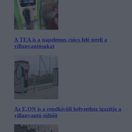
A TEA is a napelemes csúcs felé tereli a
villanyautósokat
Az E.ON is a rendkívüli helyzethez igazítja a
villanyautó-töltőit