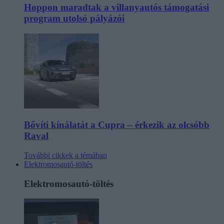
Hoppon maradtak a villanyautós támogatási
program utolsó pályázói
Bővíti kínálatát a Cupra – érkezik az olcsóbb
Raval
További cikkek a témában
Elektromosautó-töltés
Elektromosautó-töltés