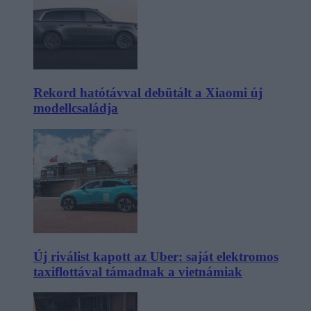
Rekord hatótávval debütált a Xiaomi új
modellcsaládja
Új riválist kapott az Uber: saját elektromos
taxiflottával támadnak a vietnámiak