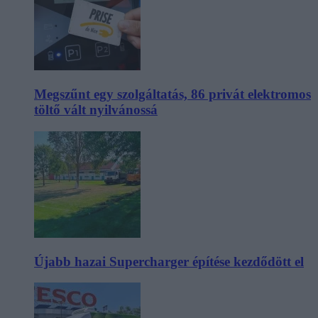
Megszűnt egy szolgáltatás, 86 privát elektromos
töltő vált nyilvánossá
Újabb hazai Supercharger építése kezdődött el