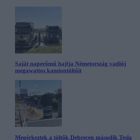
Saját naperőmű hajtja Németország vadiúj
megawattos kamiontöltőit
Megérkeztek a töltők Debrecen második Tesla