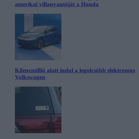
amerikai villanyautóját a Honda
Kilencmillió alatt indul a legolcsóbb elektromos
Volkswagen