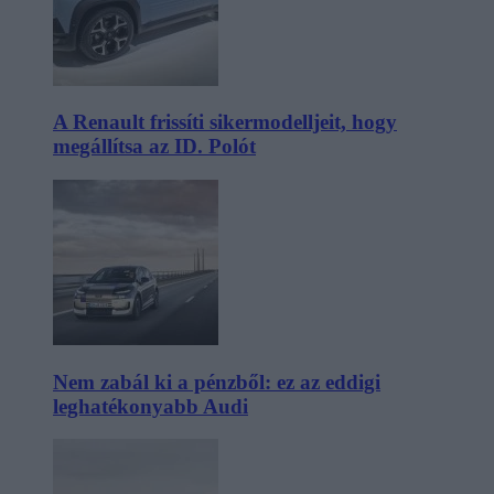
A Renault frissíti sikermodelljeit, hogy
megállítsa az ID. Polót
Nem zabál ki a pénzből: ez az eddigi
leghatékonyabb Audi