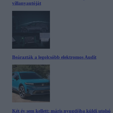
villanyautóját
Beárazták a legolcsóbb elektromos Audit
Két év sem kellett: máris nyugdíjba küldi utolsó