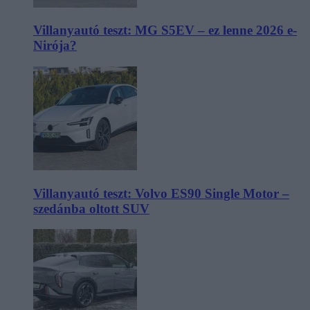
Villanyautó teszt: MG S5EV – ez lenne 2026 e-
Nirója?
Villanyautó teszt: Volvo ES90 Single Motor –
szedánba oltott SUV