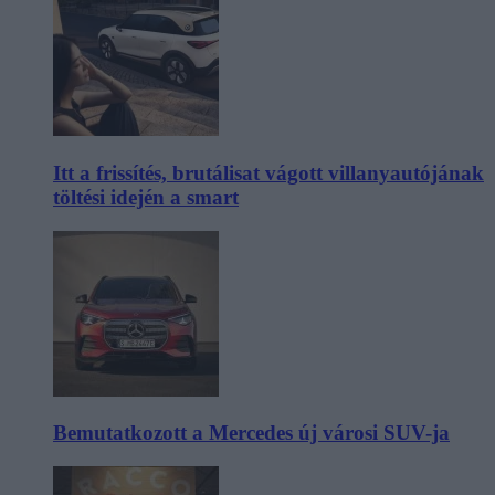
Itt a frissítés, brutálisat vágott villanyautójának
töltési idején a smart
Bemutatkozott a Mercedes új városi SUV-ja