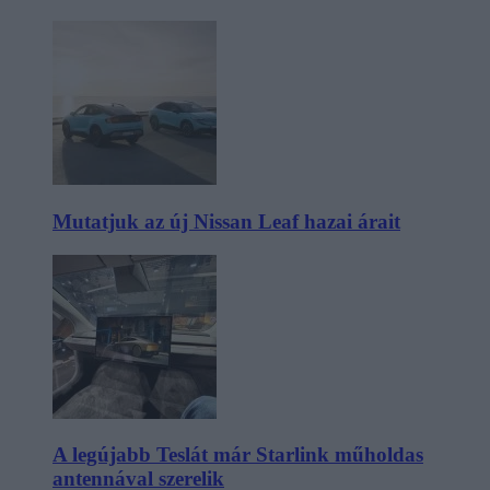
Mutatjuk az új Nissan Leaf hazai árait
A legújabb Teslát már Starlink műholdas
antennával szerelik