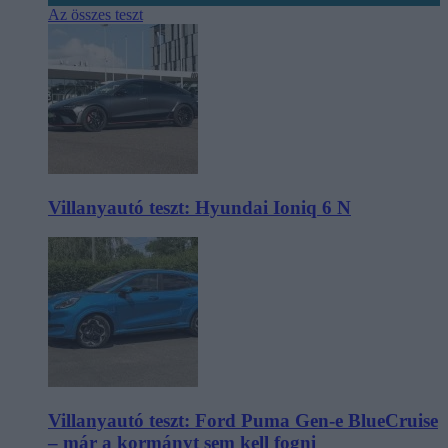
Az összes teszt
Villanyautó teszt: Hyundai Ioniq 6 N
Villanyautó teszt: Ford Puma Gen-e BlueCruise
– már a kormányt sem kell fogni