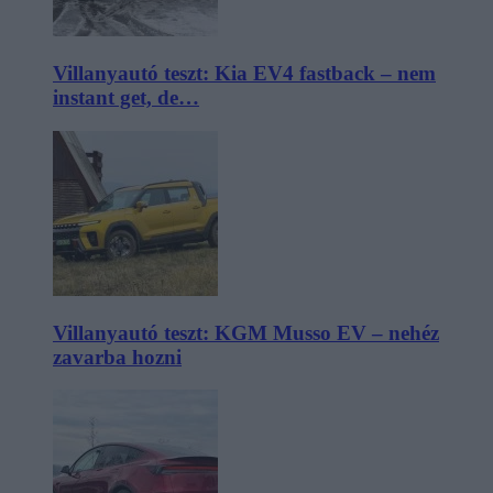
Villanyautó teszt: Kia EV4 fastback – nem
instant get, de…
Villanyautó teszt: KGM Musso EV – nehéz
zavarba hozni