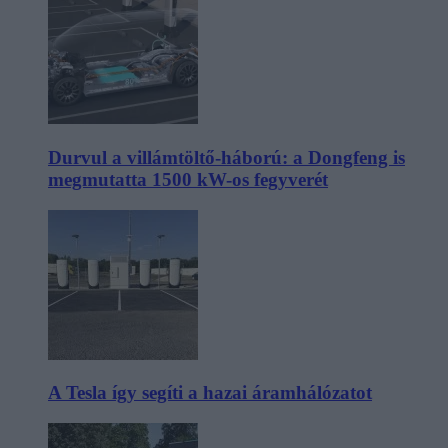
Durvul a villámtöltő-háború: a Dongfeng is
megmutatta 1500 kW-os fegyverét
A Tesla így segíti a hazai áramhálózatot