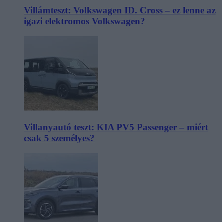
Villámteszt: Volkswagen ID. Cross – ez lenne az
igazi elektromos Volkswagen?
Villanyautó teszt: KIA PV5 Passenger – miért
csak 5 személyes?