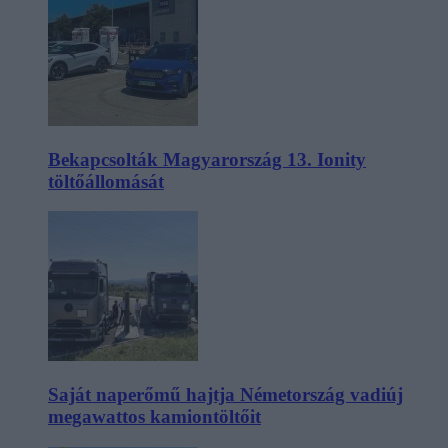
Bekapcsolták Magyarország 13. Ionity
töltőállomását
Saját naperőmű hajtja Németország vadiúj
megawattos kamiontöltőit