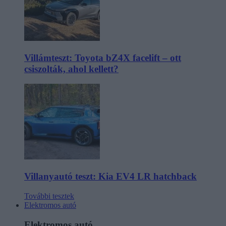
Villámteszt: Toyota bZ4X facelift – ott
csiszolták, ahol kellett?
Villanyautó teszt: Kia EV4 LR hatchback
További tesztek
Elektromos autó
Elektromos autó