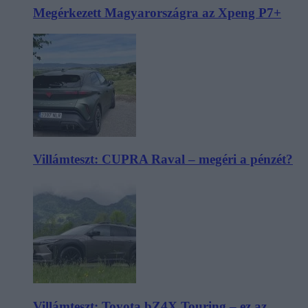
Megérkezett Magyarországra az Xpeng P7+
Villámteszt: CUPRA Raval – megéri a pénzét?
Villámteszt: Toyota bZ4X Touring – ez az,