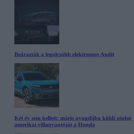
Beárazták a legolcsóbb elektromos Audit
Két év sem kellett: máris nyugdíjba küldi utolsó
amerikai villanyautóját a Honda