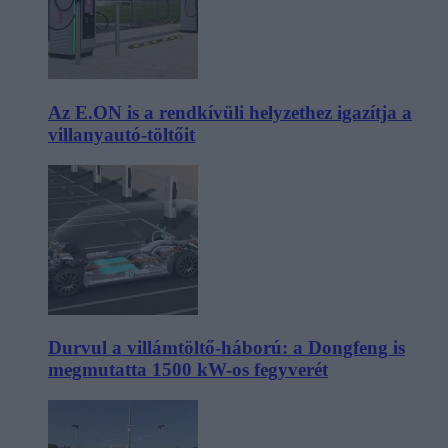
Az E.ON is a rendkívüli helyzethez igazítja a
villanyautó-töltőit
Durvul a villámtöltő-háború: a Dongfeng is
megmutatta 1500 kW-os fegyverét