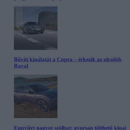
Bővíti kínálatát a Cupra – érkezik az olcsóbb
Raval
Ennyiért nagyot szólhat: gyorsan tölthető kínai