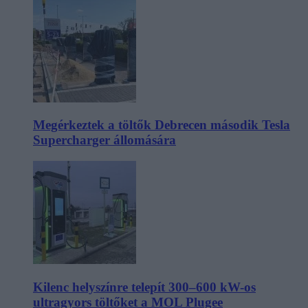
Megérkeztek a töltők Debrecen második Tesla
Supercharger állomására
Kilenc helyszínre telepít 300–600 kW-os
ultragyors töltőket a MOL Plugee