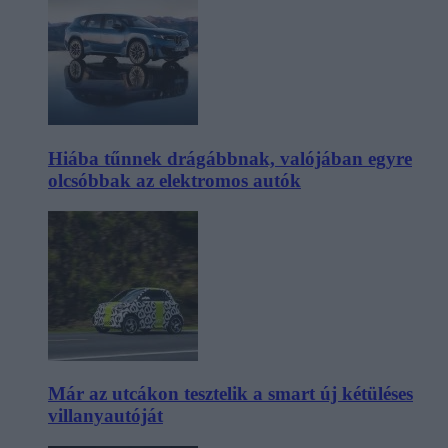
Hiába tűnnek drágábbnak, valójában egyre
olcsóbbak az elektromos autók
Már az utcákon tesztelik a smart új kétüléses
villanyautóját