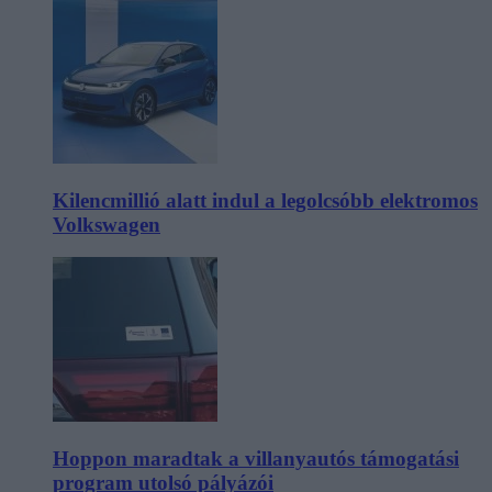
Kilencmillió alatt indul a legolcsóbb elektromos
Volkswagen
Hoppon maradtak a villanyautós támogatási
program utolsó pályázói