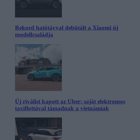
Rekord hatótávval debütált a Xiaomi új
modellcsaládja
Új riválist kapott az Uber: saját elektromos
taxiflottával támadnak a vietnámiak