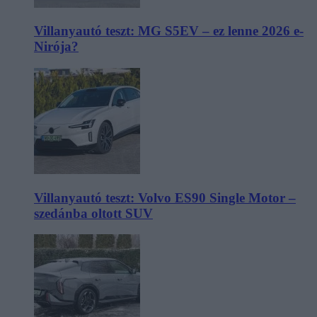
Villanyautó teszt: MG S5EV – ez lenne 2026 e-
Nirója?
Villanyautó teszt: Volvo ES90 Single Motor –
szedánba oltott SUV