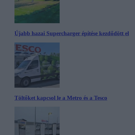
Újabb hazai Supercharger építése kezdődött el
Töltőket kapcsol le a Metro és a Tesco