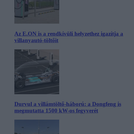
Az E.ON is a rendkívüli helyzethez igazítja a
villanyautó-töltőit
Durvul a villámtöltő-háború: a Dongfeng is
megmutatta 1500 kW-os fegyverét