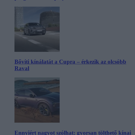
Bővíti kínálatát a Cupra – érkezik az olcsóbb
Raval
Ennyiért nagyot szólhat: gyorsan tölthető kínai