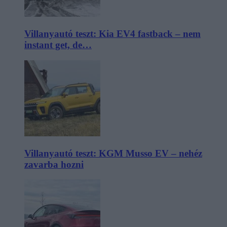
Villanyautó teszt: Kia EV4 fastback – nem
instant get, de…
Villanyautó teszt: KGM Musso EV – nehéz
zavarba hozni