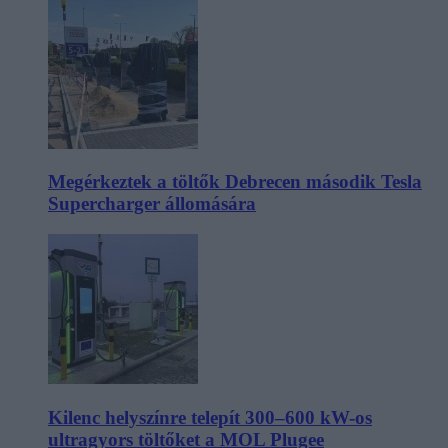
Megérkeztek a töltők Debrecen második Tesla
Supercharger állomására
Kilenc helyszínre telepít 300–600 kW-os
ultragyors töltőket a MOL Plugee