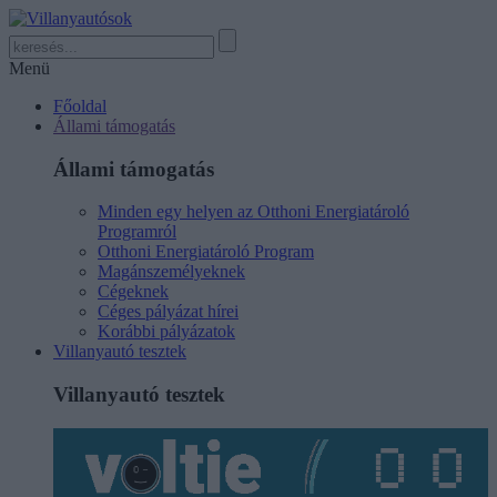
Menü
Főoldal
Állami támogatás
Állami támogatás
Minden egy helyen az Otthoni Energiatároló
Programról
Otthoni Energiatároló Program
Magánszemélyeknek
Cégeknek
Céges pályázat hírei
Korábbi pályázatok
Villanyautó tesztek
Villanyautó tesztek