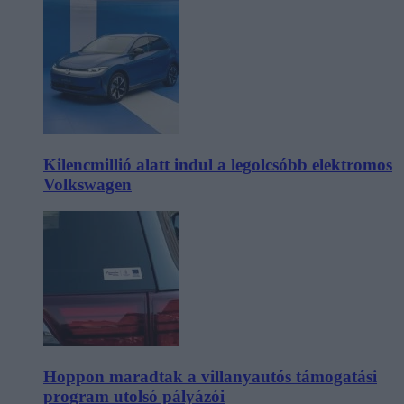
Kilencmillió alatt indul a legolcsóbb elektromos
Volkswagen
Hoppon maradtak a villanyautós támogatási
program utolsó pályázói