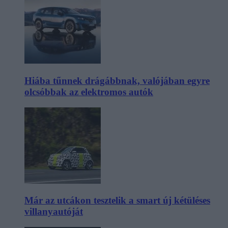
Hiába tűnnek drágábbnak, valójában egyre
olcsóbbak az elektromos autók
Már az utcákon tesztelik a smart új kétüléses
villanyautóját