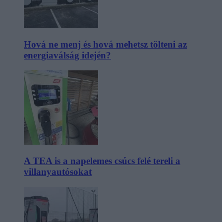
Hová ne menj és hová mehetsz tölteni az
energiaválság idején?
A TEA is a napelemes csúcs felé tereli a
villanyautósokat