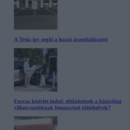
A Tesla így segíti a hazai áramhálózatot
Furcsa kísérlet indul: eltűnhetnek a kizárólag
villanyautóknak fenntartott töltőhelyek?