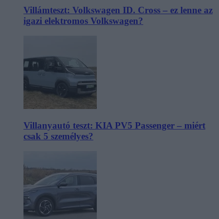
Villámteszt: Volkswagen ID. Cross – ez lenne az
igazi elektromos Volkswagen?
Villanyautó teszt: KIA PV5 Passenger – miért
csak 5 személyes?