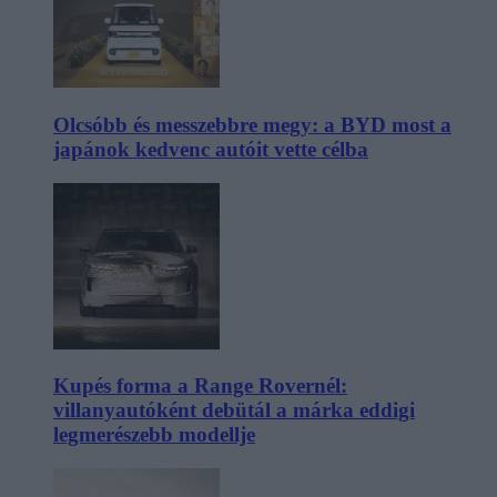
Olcsóbb és messzebbre megy: a BYD most a
japánok kedvenc autóit vette célba
Kupés forma a Range Rovernél:
villanyautóként debütál a márka eddigi
legmerészebb modellje