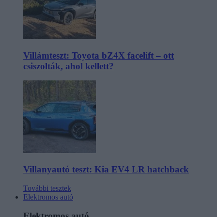
Villámteszt: Toyota bZ4X facelift – ott
csiszolták, ahol kellett?
Villanyautó teszt: Kia EV4 LR hatchback
További tesztek
Elektromos autó
Elektromos autó