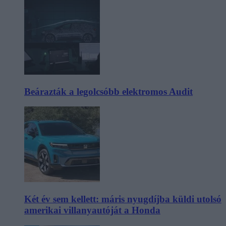
Beárazták a legolcsóbb elektromos Audit
Két év sem kellett: máris nyugdíjba küldi utolsó
amerikai villanyautóját a Honda