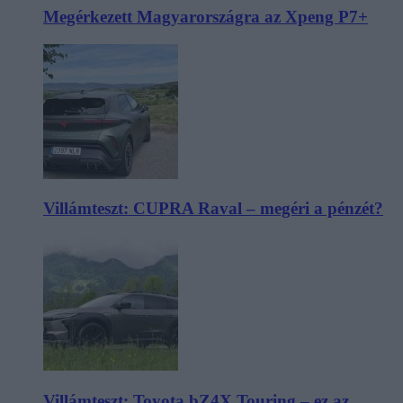
Megérkezett Magyarországra az Xpeng P7+
Villámteszt: CUPRA Raval – megéri a pénzét?
Villámteszt: Toyota bZ4X Touring – ez az,