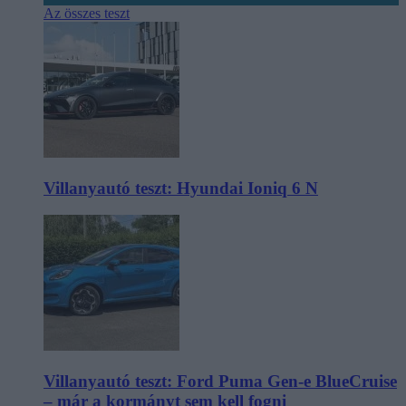
Az összes teszt
Villanyautó teszt: Hyundai Ioniq 6 N
Villanyautó teszt: Ford Puma Gen-e BlueCruise
– már a kormányt sem kell fogni