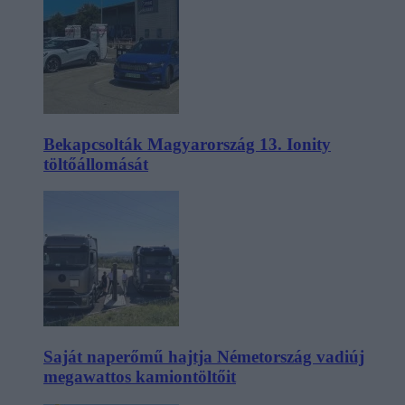
Bekapcsolták Magyarország 13. Ionity
töltőállomását
Saját naperőmű hajtja Németország vadiúj
megawattos kamiontöltőit