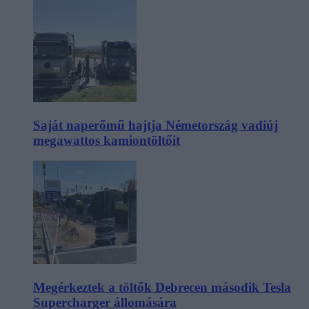
Saját naperőmű hajtja Németország vadiúj
megawattos kamiontöltőit
Megérkeztek a töltők Debrecen második Tesla
Supercharger állomására