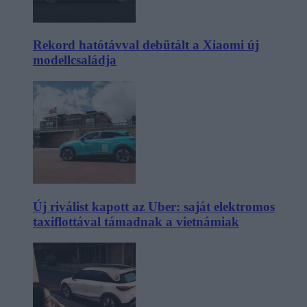
Rekord hatótávval debütált a Xiaomi új
modellcsaládja
Új riválist kapott az Uber: saját elektromos
taxiflottával támadnak a vietnámiak