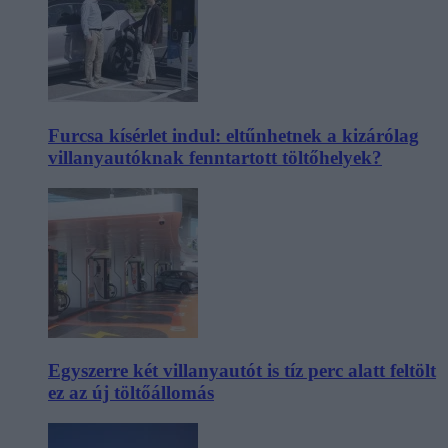
Furcsa kísérlet indul: eltűnhetnek a kizárólag
villanyautóknak fenntartott töltőhelyek?
Egyszerre két villanyautót is tíz perc alatt feltölt
ez az új töltőállomás