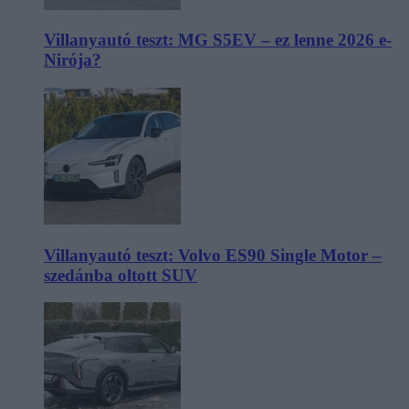
Villanyautó teszt: MG S5EV – ez lenne 2026 e-
Nirója?
Villanyautó teszt: Volvo ES90 Single Motor –
szedánba oltott SUV