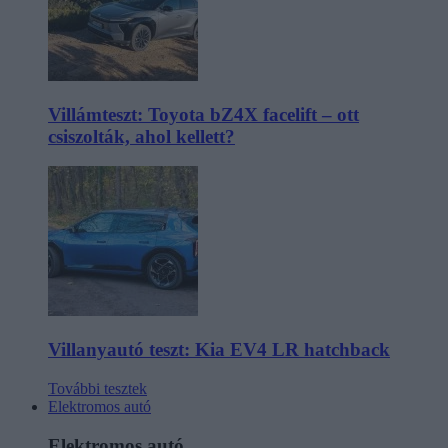
Villámteszt: Toyota bZ4X facelift – ott
csiszolták, ahol kellett?
Villanyautó teszt: Kia EV4 LR hatchback
További tesztek
Elektromos autó
Elektromos autó