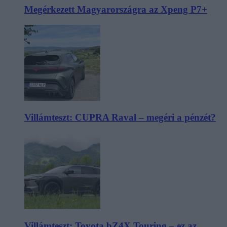
Megérkezett Magyarországra az Xpeng P7+
Villámteszt: CUPRA Raval – megéri a pénzét?
Villámteszt: Toyota bZ4X Touring – ez az,