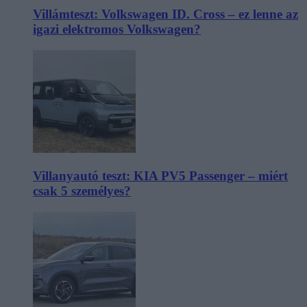
Villámteszt: Volkswagen ID. Cross – ez lenne az
igazi elektromos Volkswagen?
Villanyautó teszt: KIA PV5 Passenger – miért
csak 5 személyes?