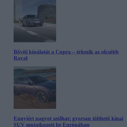
Bővíti kínálatát a Cupra – érkezik az olcsóbb
Raval
Ennyiért nagyot szólhat: gyorsan tölthető kínai
SUV mutatkozott be Európában