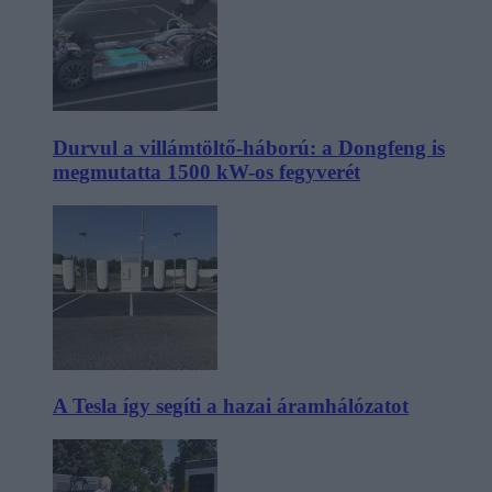
Durvul a villámtöltő-háború: a Dongfeng is
megmutatta 1500 kW-os fegyverét
A Tesla így segíti a hazai áramhálózatot