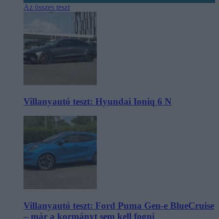
Az összes teszt
Villanyautó teszt: Hyundai Ioniq 6 N
Villanyautó teszt: Ford Puma Gen-e BlueCruise
– már a kormányt sem kell fogni