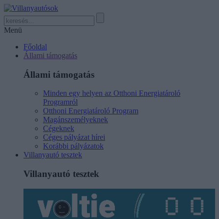
Menü
Főoldal
Állami támogatás
Állami támogatás
Minden egy helyen az Otthoni Energiatároló
Programról
Otthoni Energiatároló Program
Magánszemélyeknek
Cégeknek
Céges pályázat hírei
Korábbi pályázatok
Villanyautó tesztek
Villanyautó tesztek