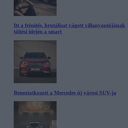
Itt a frissítés, brutálisat vágott villanyautójának
töltési idején a smart
Bemutatkozott a Mercedes új városi SUV-ja