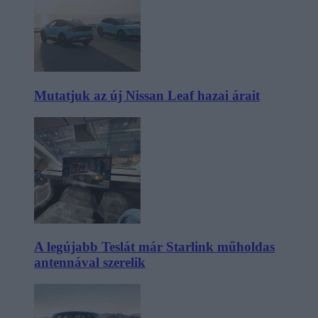
Mutatjuk az új Nissan Leaf hazai árait
A legújabb Teslát már Starlink műholdas
antennával szerelik