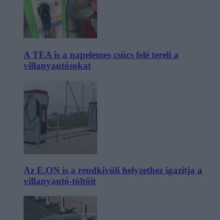
A TEA is a napelemes csúcs felé tereli a
villanyautósokat
Az E.ON is a rendkívüli helyzethez igazítja a
villanyautó-töltőit