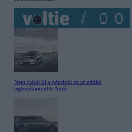
Nem zabál ki a pénzből: ez az eddigi
leghatékonyabb Audi