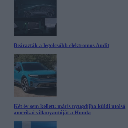
Beárazták a legolcsóbb elektromos Audit
Két év sem kellett: máris nyugdíjba küldi utolsó
amerikai villanyautóját a Honda