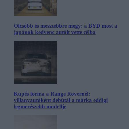
Olcsóbb és messzebbre megy: a BYD most a
japánok kedvenc autóit vette célba
Kupés forma a Range Rovernél:
villanyautóként debütál a márka eddigi
legmerészebb modellje