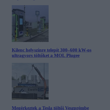
Kilenc helyszínre telepít 300–600 kW-os
ultragyors töltőket a MOL Plugee
Megérkeztek a Tesla töltői Veszprémbe