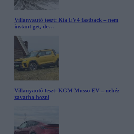
Villanyautó teszt: Kia EV4 fastback – nem
instant get, de…
Villanyautó teszt: KGM Musso EV – nehéz
zavarba hozni