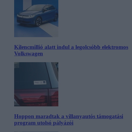
Kilencmillió alatt indul a legolcsóbb elektromos
Volkswagen
Hoppon maradtak a villanyautós támogatási
program utolsó pályázói