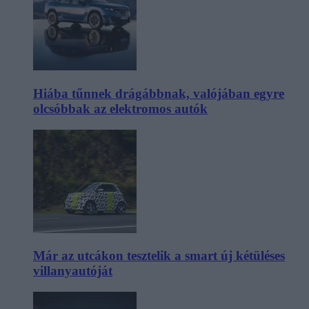
Hiába tűnnek drágábbnak, valójában egyre
olcsóbbak az elektromos autók
Már az utcákon tesztelik a smart új kétüléses
villanyautóját