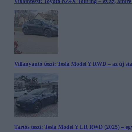
Villámteszt: Toyota bZ4X Touring – ez az, amir
Villanyautó teszt: Tesla Model Y RWD – az új s
Tartós teszt: Tesla Model Y LR RWD (2025) – egy 