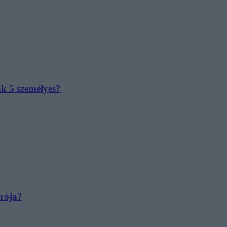
ak 5 személyes?
irója?