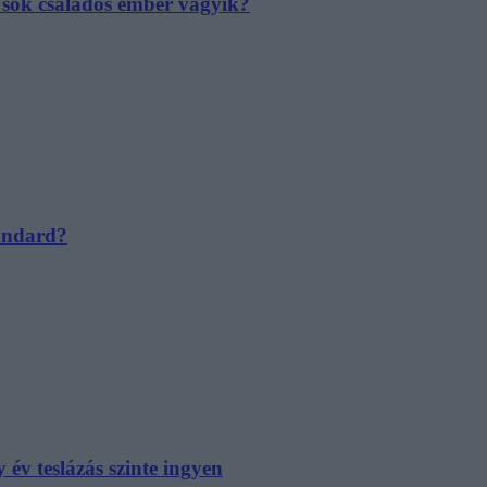
e sok családos ember vágyik?
tandard?
év teslázás szinte ingyen