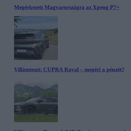
Megérkezett Magyarországra az Xpeng P7+
Villámteszt: CUPRA Raval – megéri a pénzét?