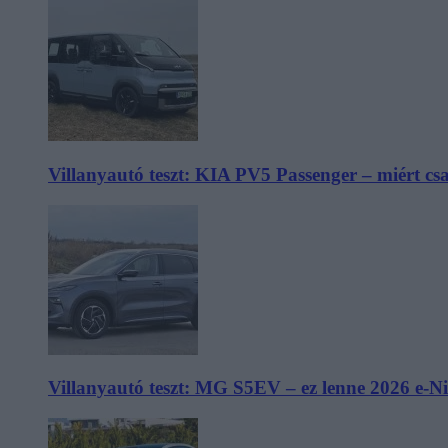
Villanyautó teszt: KIA PV5 Passenger – miért cs
Villanyautó teszt: MG S5EV – ez lenne 2026 e-N