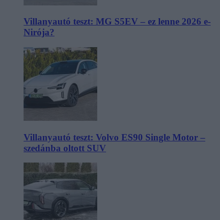
Villanyautó teszt: MG S5EV – ez lenne 2026 e-
Nirója?
Villanyautó teszt: Volvo ES90 Single Motor –
szedánba oltott SUV