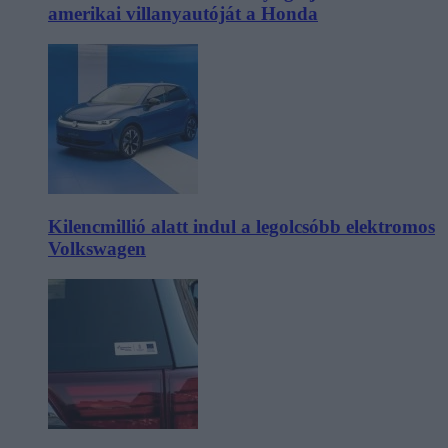
amerikai villanyautóját a Honda
Kilencmillió alatt indul a legolcsóbb elektromos
Volkswagen