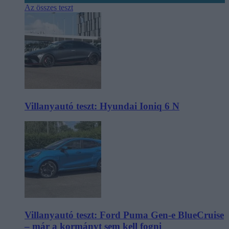
Az összes teszt
Villanyautó teszt: Hyundai Ioniq 6 N
Villanyautó teszt: Ford Puma Gen-e BlueCruise
– már a kormányt sem kell fogni