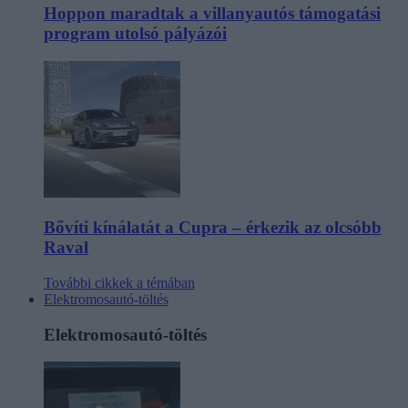
Hoppon maradtak a villanyautós támogatási
program utolsó pályázói
Bővíti kínálatát a Cupra – érkezik az olcsóbb
Raval
További cikkek a témában
Elektromosautó-töltés
Elektromosautó-töltés