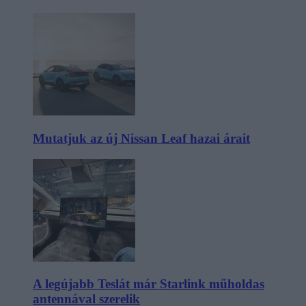
Mutatjuk az új Nissan Leaf hazai árait
A legújabb Teslát már Starlink műholdas
antennával szerelik