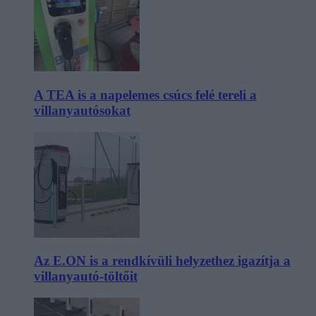
A TEA is a napelemes csúcs felé tereli a
villanyautósokat
Az E.ON is a rendkívüli helyzethez igazítja a
villanyautó-töltőit