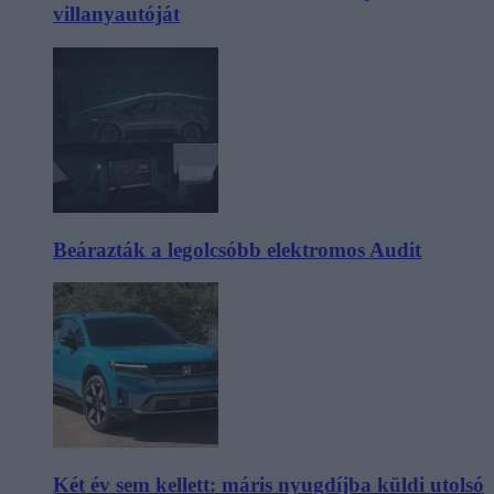
villanyautóját
Beárazták a legolcsóbb elektromos Audit
Két év sem kellett: máris nyugdíjba küldi utolsó