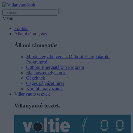
Menü
Főoldal
Állami támogatás
Állami támogatás
Minden egy helyen az Otthoni Energiatároló
Programról
Otthoni Energiatároló Program
Magánszemélyeknek
Cégeknek
Céges pályázat hírei
Korábbi pályázatok
Villanyautó tesztek
Villanyautó tesztek