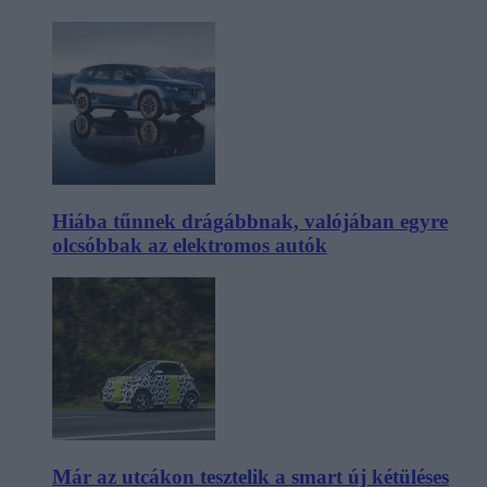
Hiába tűnnek drágábbnak, valójában egyre
olcsóbbak az elektromos autók
Már az utcákon tesztelik a smart új kétüléses