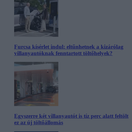
Furcsa kísérlet indul: eltűnhetnek a kizárólag
villanyautóknak fenntartott töltőhelyek?
Egyszerre két villanyautót is tíz perc alatt feltölt
ez az új töltőállomás