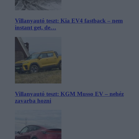
Villanyautó teszt: Kia EV4 fastback – nem
instant get, de…
Villanyautó teszt: KGM Musso EV – nehéz
zavarba hozni