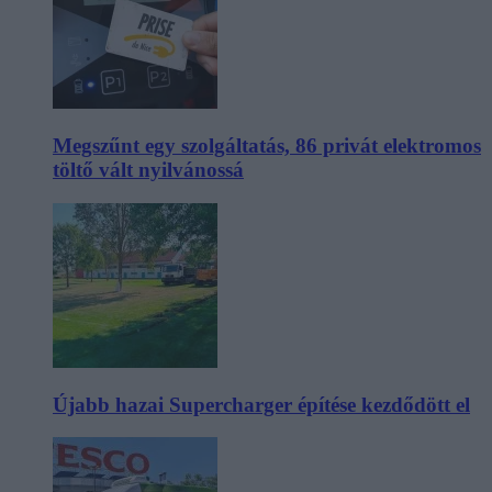
Megszűnt egy szolgáltatás, 86 privát elektromos
töltő vált nyilvánossá
Újabb hazai Supercharger építése kezdődött el