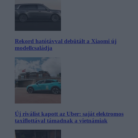
Rekord hatótávval debütált a Xiaomi új
modellcsaládja
Új riválist kapott az Uber: saját elektromos
taxiflottával támadnak a vietnámiak