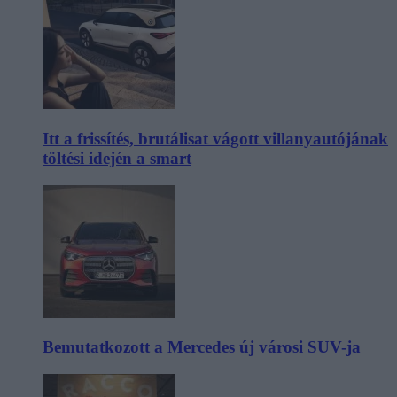
Itt a frissítés, brutálisat vágott villanyautójának
töltési idején a smart
Bemutatkozott a Mercedes új városi SUV-ja