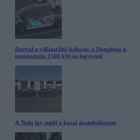
Durvul a villámtöltő-háború: a Dongfeng is
megmutatta 1500 kW-os fegyverét
A Tesla így segíti a hazai áramhálózatot