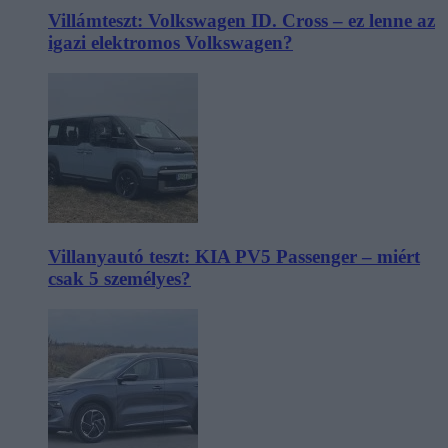
Villámteszt: Volkswagen ID. Cross – ez lenne az
igazi elektromos Volkswagen?
Villanyautó teszt: KIA PV5 Passenger – miért
csak 5 személyes?