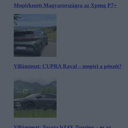
Megérkezett Magyarországra az Xpeng P7+
Villámteszt: CUPRA Raval – megéri a pénzét?
Villámteszt: Toyota bZ4X Touring – ez az,