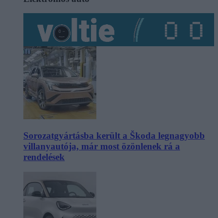
Sorozatgyártásba került a Škoda legnagyobb
villanyautója, már most özönlenek rá a
rendelések