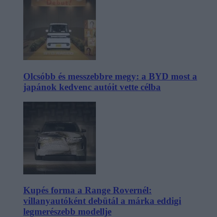
Olcsóbb és messzebbre megy: a BYD most a
japánok kedvenc autóit vette célba
Kupés forma a Range Rovernél:
villanyautóként debütál a márka eddigi
legmerészebb modellje