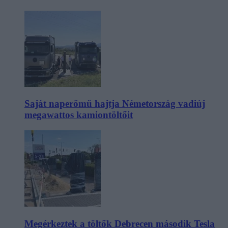
Saját naperőmű hajtja Németország vadiúj
megawattos kamiontöltőit
Megérkeztek a töltők Debrecen második Tesla