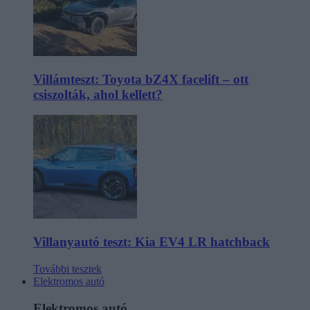
Villámteszt: Toyota bZ4X facelift – ott
csiszolták, ahol kellett?
Villanyautó teszt: Kia EV4 LR hatchback
További tesztek
Elektromos autó
Elektromos autó