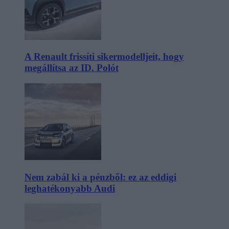
A Renault frissíti sikermodelljeit, hogy
megállítsa az ID. Polót
Nem zabál ki a pénzből: ez az eddigi
leghatékonyabb Audi