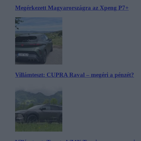
Megérkezett Magyarországra az Xpeng P7+
Villámteszt: CUPRA Raval – megéri a pénzét?