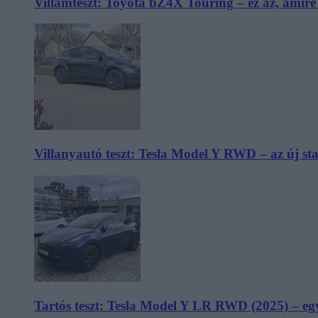
Villámteszt: Toyota bZ4X Touring – ez az, amir
Villanyautó teszt: Tesla Model Y RWD – az új s
Tartós teszt: Tesla Model Y LR RWD (2025) – egy 