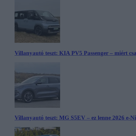
Villanyautó teszt: KIA PV5 Passenger – miért cs
Villanyautó teszt: MG S5EV – ez lenne 2026 e-N