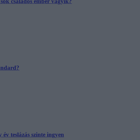
e sok családos ember vágyik?
tandard?
év teslázás szinte ingyen