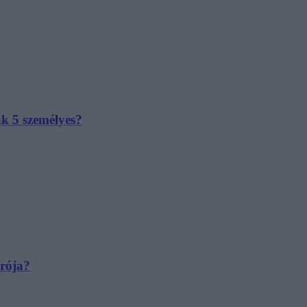
ak 5 személyes?
irója?