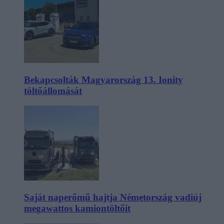
Bekapcsolták Magyarország 13. Ionity
töltőállomását
Saját naperőmű hajtja Németország vadiúj
megawattos kamiontöltőit