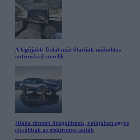
A legújabb Teslát már Starlink műholdas
antennával szerelik
Hiába tűnnek drágábbnak, valójában egyre
olcsóbbak az elektromos autók