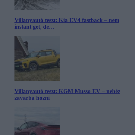
Villanyautó teszt: Kia EV4 fastback – nem
instant get, de…
Villanyautó teszt: KGM Musso EV – nehéz
zavarba hozni