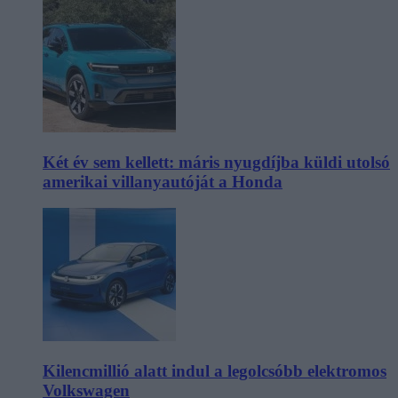
Két év sem kellett: máris nyugdíjba küldi utolsó
amerikai villanyautóját a Honda
Kilencmillió alatt indul a legolcsóbb elektromos
Volkswagen