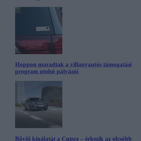
Hoppon maradtak a villanyautós támogatási
program utolsó pályázói
Bővíti kínálatát a Cupra – érkezik az olcsóbb