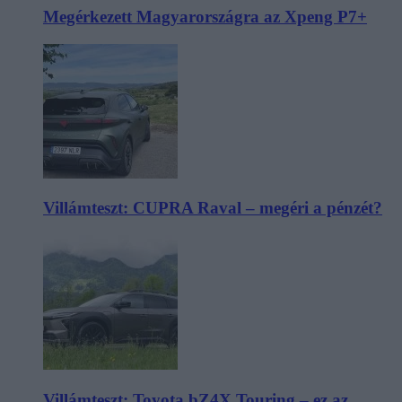
Megérkezett Magyarországra az Xpeng P7+
Villámteszt: CUPRA Raval – megéri a pénzét?
Villámteszt: Toyota bZ4X Touring – ez az,