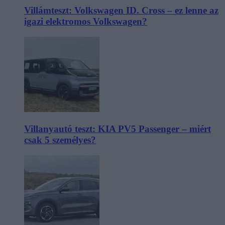
Villámteszt: Volkswagen ID. Cross – ez lenne az
igazi elektromos Volkswagen?
Villanyautó teszt: KIA PV5 Passenger – miért
csak 5 személyes?