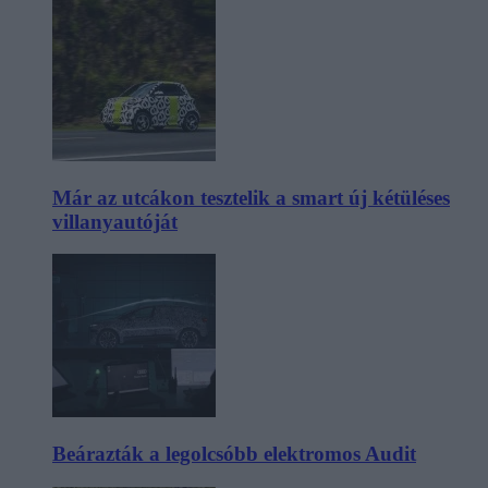
Már az utcákon tesztelik a smart új kétüléses
villanyautóját
Beárazták a legolcsóbb elektromos Audit