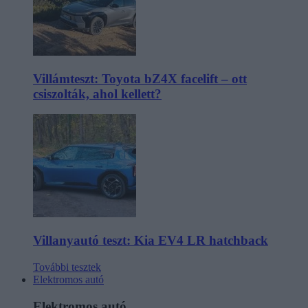
Villámteszt: Toyota bZ4X facelift – ott
csiszolták, ahol kellett?
Villanyautó teszt: Kia EV4 LR hatchback
További tesztek
Elektromos autó
Elektromos autó