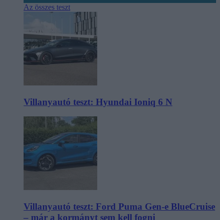
Az összes teszt
Villanyautó teszt: Hyundai Ioniq 6 N
Villanyautó teszt: Ford Puma Gen-e BlueCruise
– már a kormányt sem kell fogni