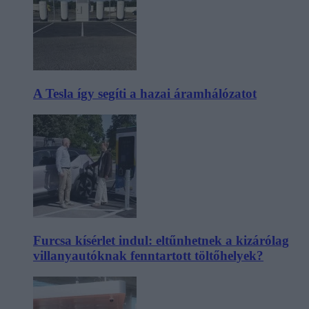
A Tesla így segíti a hazai áramhálózatot
Furcsa kísérlet indul: eltűnhetnek a kizárólag
villanyautóknak fenntartott töltőhelyek?