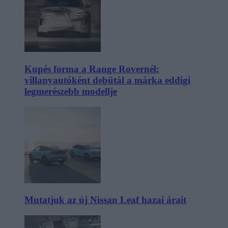
Kupés forma a Range Rovernél:
villanyautóként debütál a márka eddigi
legmerészebb modellje
Mutatjuk az új Nissan Leaf hazai árait