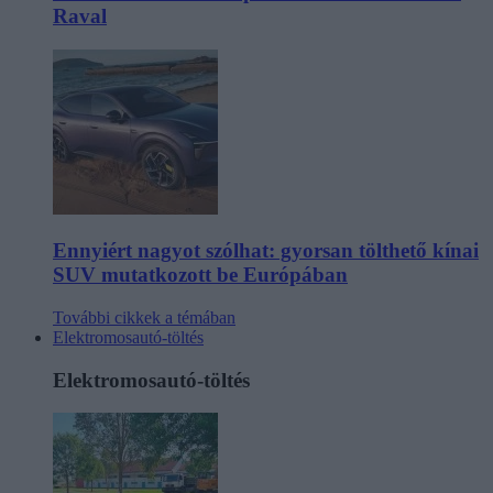
Raval
Ennyiért nagyot szólhat: gyorsan tölthető kínai
SUV mutatkozott be Európában
További cikkek a témában
Elektromosautó-töltés
Elektromosautó-töltés