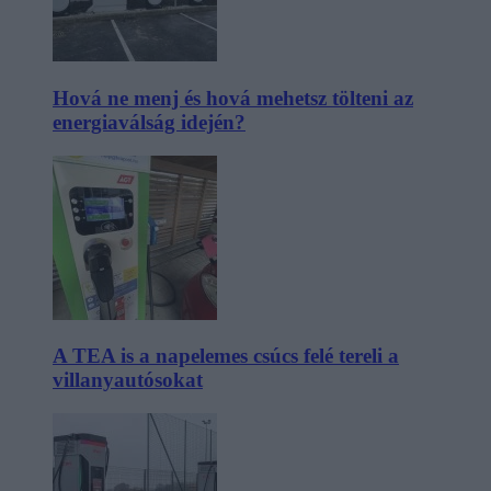
Hová ne menj és hová mehetsz tölteni az
energiaválság idején?
A TEA is a napelemes csúcs felé tereli a
villanyautósokat