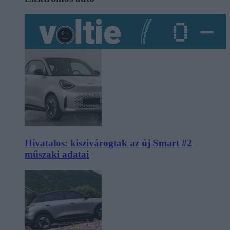
Hivatalos: kiszivárogtak az új Smart #2
műszaki adatai