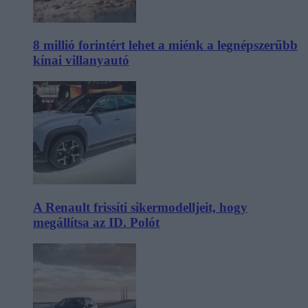
8 millió forintért lehet a miénk a legnépszerűbb
kínai villanyautó
A Renault frissíti sikermodelljeit, hogy
megállítsa az ID. Polót