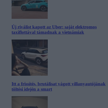
Új riválist kapott az Uber: saját elektromos
taxiflottával támadnak a vietnámiak
Itt a frissítés, brutálisat vágott villanyautójának
töltési idején a smart