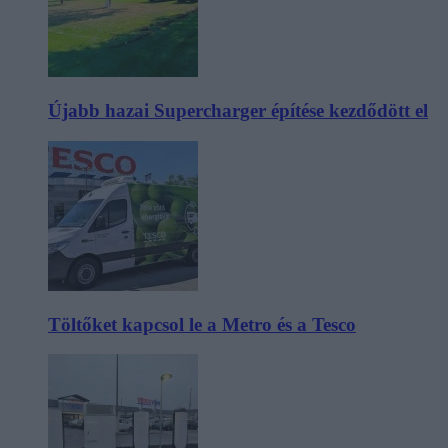
Újabb hazai Supercharger építése kezdődött el
Töltőket kapcsol le a Metro és a Tesco