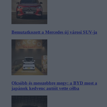
Bemutatkozott a Mercedes új városi SUV-ja
Olcsóbb és messzebbre megy: a BYD most a
japánok kedvenc autóit vette célba