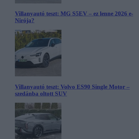
Villanyautó teszt: MG S5EV – ez lenne 2026 e-
Nirója?
Villanyautó teszt: Volvo ES90 Single Motor –
szedánba oltott SUV