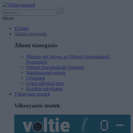
Menü
Főoldal
Állami támogatás
Állami támogatás
Minden egy helyen az Otthoni Energiatároló
Programról
Otthoni Energiatároló Program
Magánszemélyeknek
Cégeknek
Céges pályázat hírei
Korábbi pályázatok
Villanyautó tesztek
Villanyautó tesztek