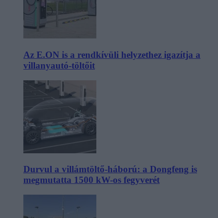
Az E.ON is a rendkívüli helyzethez igazítja a
villanyautó-töltőit
Durvul a villámtöltő-háború: a Dongfeng is
megmutatta 1500 kW-os fegyverét