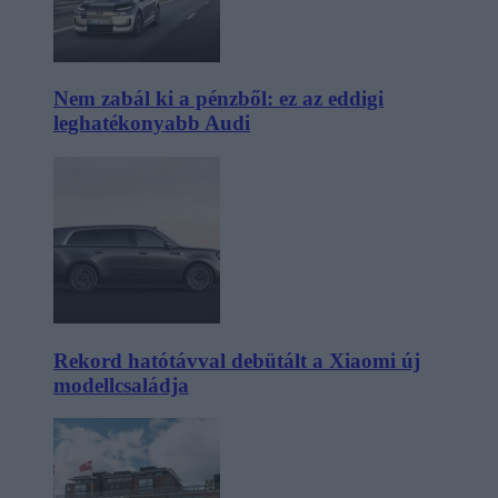
Nem zabál ki a pénzből: ez az eddigi
leghatékonyabb Audi
Rekord hatótávval debütált a Xiaomi új
modellcsaládja