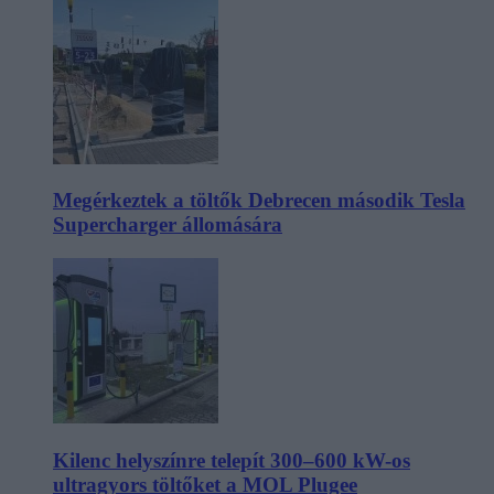
Megérkeztek a töltők Debrecen második Tesla
Supercharger állomására
Kilenc helyszínre telepít 300–600 kW-os
ultragyors töltőket a MOL Plugee